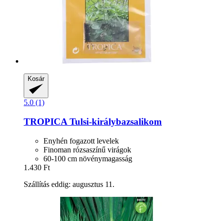
Kosár
5.0 (1)
TROPICA
Tulsi-​királybazsalikom
Enyhén fogazott levelek
Finoman rózsaszínű virágok
60-100 cm növénymagasság
1.430 Ft
Szállítás eddig: augusztus 11.