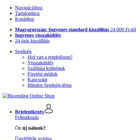
Navigációhoz
Tartalomhoz
Kosárhoz
Magyarország: Ingyenes standard kiszállítás
24.000 Ft-tól
Ingyenes visszaküldés
24 órás kiszállítás
Segítség
Hol van a rendelésem?
Visszaküldés
Szállítási költségek
Fizetési módok
Kapcsolat
Minden Segítség-téma
Bejelentkezés
Feliratkozás
Ön
új nálunk?
Ügyfélfiók nyitása