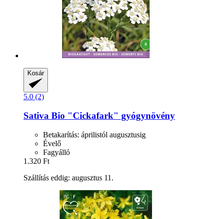
Kosár
5.0 (2)
Sativa
Bio "Cickafark" gyógynövény
Betakarítás: áprilistól augusztusig
Évelő
Fagyálló
1.320 Ft
Szállítás eddig: augusztus 11.