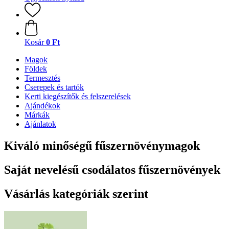
Kosár
0 Ft
Magok
Földek
Termesztés
Cserepek és tartók
Kerti kiegészítők és felszerelések
Ajándékok
Márkák
Ajánlatok
Kiváló minőségű fűszernövénymagok
Saját nevelésű csodálatos fűszernövények
Vásárlás kategóriák szerint