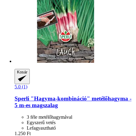
Kosár
5.0 (1)
Sperli
"Hagyma-​kombináció" metélőhagyma -​
5 m-​es magszalag
3 féle metélőhagymával
Egyszerű vetés
Lefagyasztható
1.250 Ft