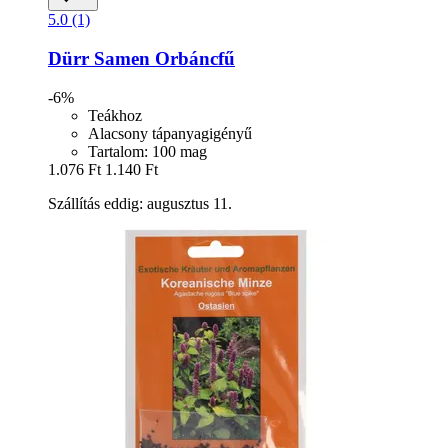
5.0 (1)
Dürr Samen
Orbáncfű
-6%
Teákhoz
Alacsony tápanyagigényű
Tartalom: 100 mag
1.076 Ft
1.140 Ft
Szállítás eddig: augusztus 11.