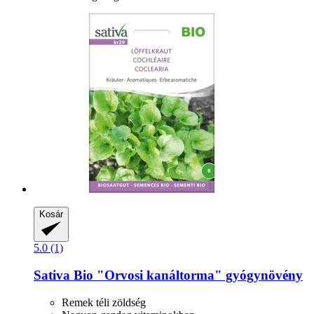
Kosár
5.0 (1)
Sativa
Bio "Orvosi kanáltorma" gyógynövény
Remek téli zöldség