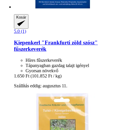
Kosár
5.0 (1)
Kiepenkerl
"Frankfurti zöld szósz"
fűszerkeverék
Híres fűszerkeverék
Tápanyagban gazdag talajt igényel
Gyorsan növekvő
1.650 Ft
(101.852 Ft / kg)
Szállítás eddig: augusztus 11.