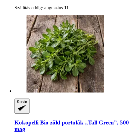
Szállítás eddig: augusztus 11.
Kosár
Kokopelli
Bio zöld portulák „Tall Green”, 500
mag