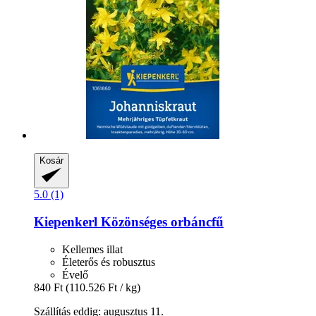
Kosár
5.0 (1)
Kiepenkerl
Közönséges orbáncfű
Kellemes illat
Életerős és robusztus
Évelő
840 Ft
(110.526 Ft / kg)
Szállítás eddig: augusztus 11.