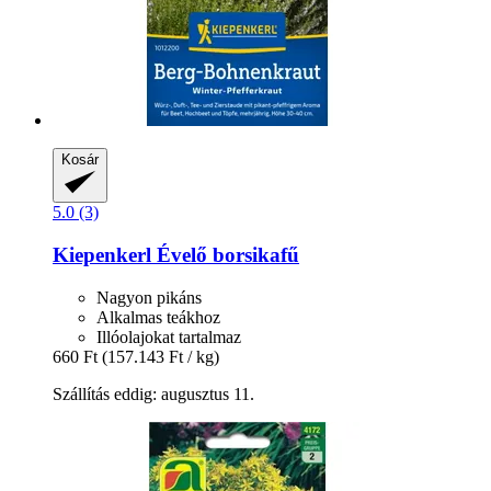
Kosár
5.0 (3)
Kiepenkerl
Évelő borsikafű
Nagyon pikáns
Alkalmas teákhoz
Illóolajokat tartalmaz
660 Ft
(157.143 Ft / kg)
Szállítás eddig: augusztus 11.