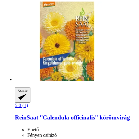
Kosár
5.0 (1)
ReinSaat
''Calendula officinalis'' körömvirág
Ehető
Fényen csírázó