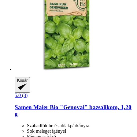
Kosár
5.0 (3)
Samen Maier
Bio "Genovai" bazsalikom, 1,20
g
Szabadföldbe és ablakpárkányra
Sok meleget igényel
Fényen csírázó