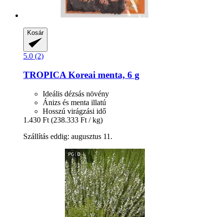
Kosár
5.0 (2)
TROPICA
Koreai menta, 6 g
Ideális dézsás növény
Ánizs és menta illatú
Hosszú virágzási idő
1.430 Ft
(238.333 Ft / kg)
Szállítás eddig: augusztus 11.