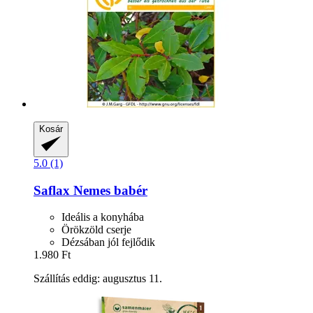
Kosár
5.0 (1)
Saflax
Nemes babér
Ideális a konyhába
Örökzöld cserje
Dézsában jól fejlődik
1.980 Ft
Szállítás eddig: augusztus 11.