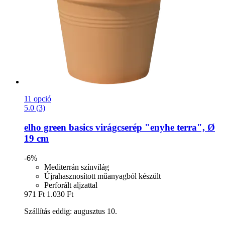
11 opció
5.0 (3)
elho
green basics virágcserép "enyhe terra", Ø
19 cm
-6%
Mediterrán színvilág
Újrahasznosított műanyagból készült
Perforált aljzattal
971 Ft
1.030 Ft
Szállítás eddig: augusztus 10.