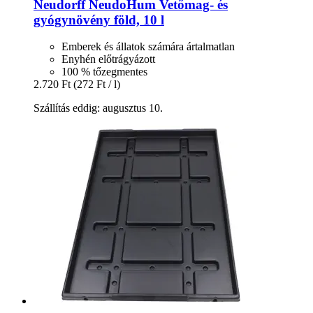
Neudorff
NeudoHum Vetőmag-​ és
gyógynövény föld, 10 l
Emberek és állatok számára ártalmatlan
Enyhén előtrágyázott
100 % tőzegmentes
2.720 Ft
(272 Ft / l)
Szállítás eddig: augusztus 10.