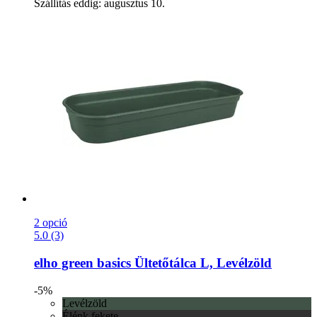
Szállítás eddig: augusztus 10.
2 opció
5.0 (3)
elho
green basics Ültetőtálca L, Levélzöld
-5%
Levélzöld
Élénk fekete