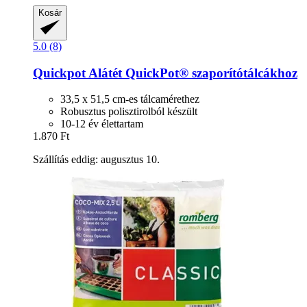
Kosár
5.0 (8)
Quickpot
Alátét QuickPot® szaporítótálcákhoz
33,5 x 51,5 cm-es tálcamérethez
Robusztus polisztirolból készült
10-12 év élettartam
1.870 Ft
Szállítás eddig: augusztus 10.