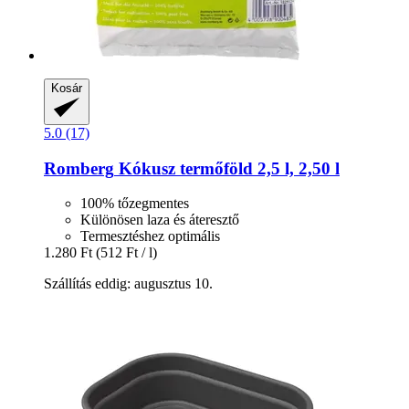
Kosár
5.0 (17)
Romberg
Kókusz termőföld 2,5 l, 2,50 l
100% tőzegmentes
Különösen laza és áteresztő
Termesztéshez optimális
1.280 Ft
(512 Ft / l)
Szállítás eddig: augusztus 10.