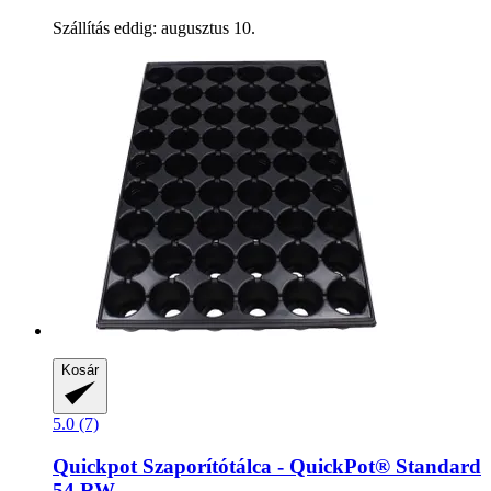
Szállítás eddig: augusztus 10.
Kosár
5.0 (7)
Quickpot
Szaporítótálca -​ QuickPot® Standard
54 RW