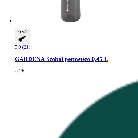
Kosár
5.0 (21)
GARDENA
Szobai permetező 0,45 L
-21%