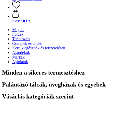
Kosár
0 Ft
Magok
Földek
Termesztés
Cserepek és tartók
Kerti kiegészítők és felszerelések
Ajándékok
Márkák
Ajánlatok
Minden a sikeres termesztéshez
Palántázó tálcák, üvegházak és egyebek
Vásárlás kategóriák szerint