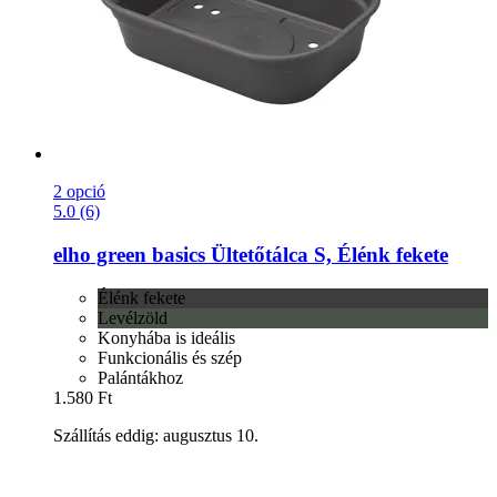
2 opció
5.0 (6)
elho
green basics Ültetőtálca S, Élénk fekete
Élénk fekete
Levélzöld
Konyhába is ideális
Funkcionális és szép
Palántákhoz
1.580 Ft
Szállítás eddig: augusztus 10.