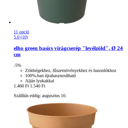
11 opció
5.0 (10)
elho
green basics virágcserép "levélzöld", Ø 24
cm
-5%
Zöldségekhez, fűszernövényekhez és hasonlókhoz
100%-ban újrahasznosítható
Alján lyukakkal
1.460 Ft
1.540 Ft
Szállítás eddig: augusztus 10.