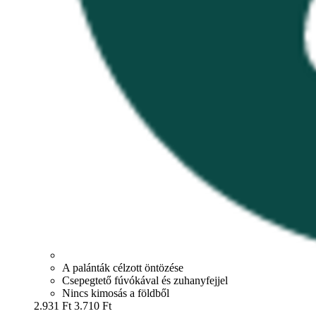
A palánták célzott öntözése
Csepegtető fúvókával és zuhanyfejjel
Nincs kimosás a földből
2.931 Ft
3.710 Ft