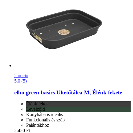
2 opció
5.0 (5)
elho
green basics Ültetőtálca M, Élénk fekete
Élénk fekete
Levélzöld
Konyhába is ideális
Funkcionális és szép
Palántákhoz
2.420 Ft