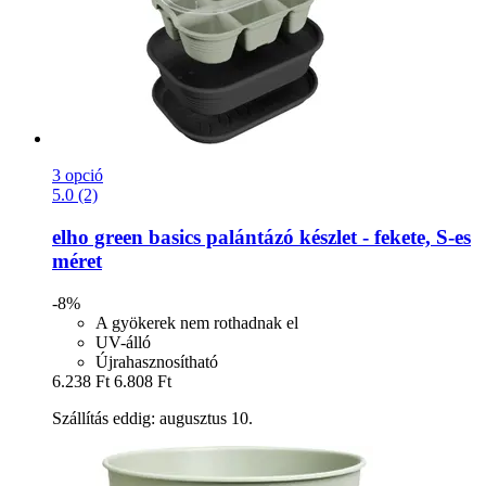
3 opció
5.0 (2)
elho
green basics palántázó készlet -​ fekete, S-​es
méret
-8%
A gyökerek nem rothadnak el
UV-álló
Újrahasznosítható
6.238 Ft
6.808 Ft
Szállítás eddig: augusztus 10.