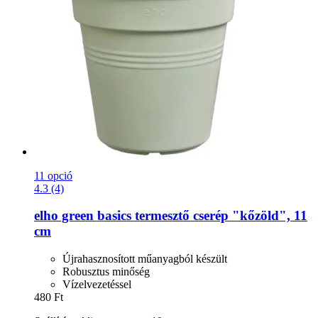
11 opció
4.3 (4)
elho
green basics termesztő cserép "kőzöld", 11
cm
Újrahasznosított műanyagból készült
Robusztus minőség
Vízelvezetéssel
480 Ft