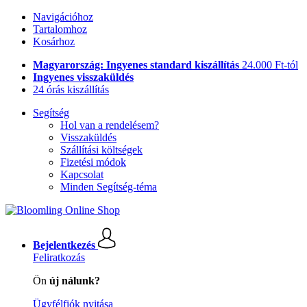
Navigációhoz
Tartalomhoz
Kosárhoz
Magyarország: Ingyenes standard kiszállítás
24.000 Ft-tól
Ingyenes visszaküldés
24 órás kiszállítás
Segítség
Hol van a rendelésem?
Visszaküldés
Szállítási költségek
Fizetési módok
Kapcsolat
Minden Segítség-téma
Bejelentkezés
Feliratkozás
Ön
új nálunk?
Ügyfélfiók nyitása