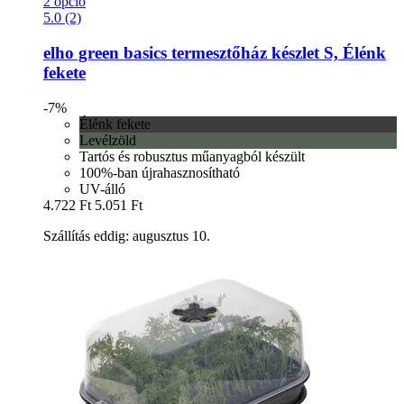
2 opció
5.0 (2)
elho
green basics termesztőház készlet S, Élénk
fekete
-7%
Élénk fekete
Levélzöld
Tartós és robusztus műanyagból készült
100%-ban újrahasznosítható
UV-álló
4.722 Ft
5.051 Ft
Szállítás eddig: augusztus 10.