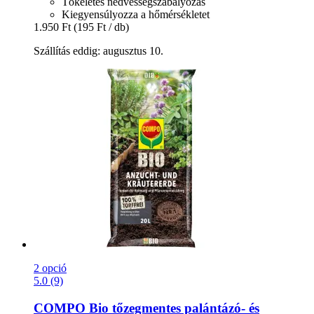
Tökéletes nedvességszabályozás
Kiegyensúlyozza a hőmérsékletet
1.950 Ft
(195 Ft / db)
Szállítás eddig: augusztus 10.
2 opció
5.0 (9)
COMPO
Bio tőzegmentes palántázó-​ és