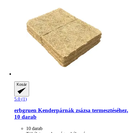
Kosár
5.0 (1)
erbgruen
Kenderpárnák zsázsa termesztéséhez,
10 darab
10 darab