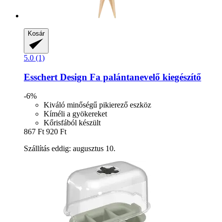
Kosár
5.0 (1)
Esschert Design
Fa palántanevelő kiegészítő
-6%
Kiváló minőségű pikierező eszköz
Kíméli a gyökereket
Kőrisfából készült
867 Ft
920 Ft
Szállítás eddig: augusztus 10.