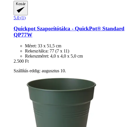
Kosár
5.0 (1)
Quickpot
Szaporítótálca -​ QuickPot® Standard
QP77W
Méret: 33 x 51,5 cm
Rekesz/tálca: 77 (7 x 11)
Rekeszméret: 4,0 x 4,0 x 5,0 cm
2.500 Ft
Szállítás eddig: augusztus 10.