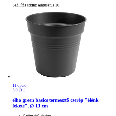
Szállítás eddig: augusztus 10.
11 opció
5.0 (31)
elho
green basics termesztő cserép "élénk
fekete", Ø 13 cm
Gyönyörű design