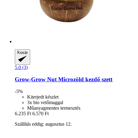
Kosár
5.0 (3)
Grow-Grow Nut
Microzöld kezdő szett
-5%
Kiterjedt készlet
3x bio vetőmaggal
Műanyagmentes termesztés
6.235 Ft
6.570 Ft
Szállítás eddig: augusztus 12.