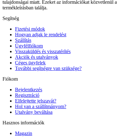
tulajdonságai miatt. Ezeket az információkat közvetlenül a
termékleírásban találja.
Segítség
Fizetési módok
Hogyan adjak le rendelést
Szállítás
Ügyfélfiókom
Visszaküldés és visszatérítés
Akciók és utalványok
Céges ügyfelek
További segítségre van szüksége?
Fiókom
Bejelentkezés
Regisztráció
Elfelejtette jelszavát?
Hol van a szállítmányom?
Utalvány beváltása
Hasznos információk
Magazin