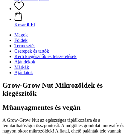
Kosár
0 Ft
Magok
Földek
Termesztés
Cserepek és tartók
Kerti kiegészítők és felszerelések
Ajándékok
Márkák
Ajánlatok
Grow-Grow Nut Mikrozöldek és
kiegészítők
Műanyagmentes és vegán
A Grow-Grow Nut az egészséges táplálkozásra és a
fenntarthatóságra összpontosít. A mögöttes gondolat innovatív és
nagyon okos: mikrozöldek! A fiatal, ehető palánták tele vannak