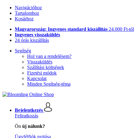
Navigációhoz
Tartalomhoz
Kosárhoz
Magyarország: Ingyenes standard kiszállítás
24.000 Ft-tól
Ingyenes visszaküldés
24 órás kiszállítás
Segítség
Hol van a rendelésem?
Visszaküldés
Szállítási költségek
Fizetési módok
Kapcsolat
Minden Segítség-téma
Bejelentkezés
Feliratkozás
Ön
új nálunk?
Ügyfélfiók nyitása