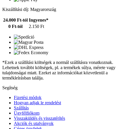
Kiszállítási díj: Magyarország
24.000 Ft-tól
Ingyenes*
0 Ft-tól
2.150 Ft
*Ezek a szállítási költségek a normál szállításra vonatkoznak.
Lehetnek további költségek, pl. a termékek súlya, mérete vagy
tulajdonságai miatt. Ezeket az információkat közvetlenül a
termékleírásban találja.
Segítség
Fizetési módok
Hogyan adjak le rendelést
Szállítás
Ügyfélfiókom
Visszaküldés és visszatérítés
Akciók és utalványok
Céges ügyfelek