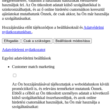
megjelenítésére, valamint a használati statisztikák elemzésére
használjuk fel. Az Ön titkosított adatait külső szolgáltatókkal is
szinkronizálhatjuk, és az ő online hirdetési csatornáikon keresztül
ajánlatokat mutathatunk Önnek, de csak akkor, ha Ön már használja
a szolgáltatásaikat.
Hozzájárulása előtt tájékozódjon a beállításoknál és
Adatvédelmi
nyilatkozatunkban.
.
Elfogadás
Csak a szükséges
Beállítások módosítása
Adatvédelemi nyilatkozatot
Egyéni adatvédelmi beállítások
Customer match marketing
Az Ön hozzájárulásával tájékoztatjuk a weboldalunkon kívüli
promóciókról is, és releváns termékeket mutatunk Önnek.
Ebből a célból az Ön titkosított személyes adatait a következő
külső szolgáltatókkal összehasonlítjuk, és azok online
hirdetési csatornáikat használjuk, ha Ön már használja a
szolgáltatásaikat: