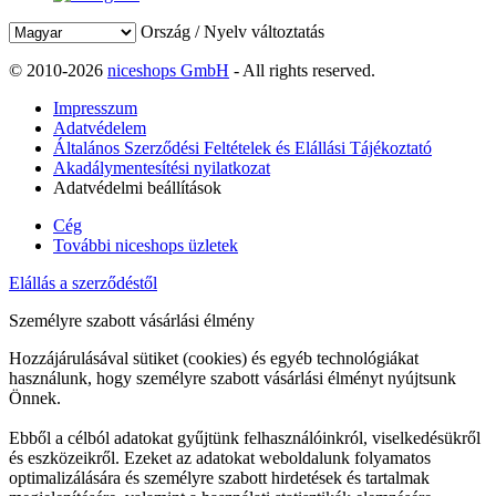
Ország / Nyelv változtatás
© 2010-2026
niceshops GmbH
- All rights reserved.
Impresszum
Adatvédelem
Általános Szerződési Feltételek és Elállási Tájékoztató
Akadálymentesítési nyilatkozat
Adatvédelmi beállítások
Cég
További niceshops üzletek
Elállás a szerződéstől
Személyre szabott vásárlási élmény
Hozzájárulásával sütiket (cookies) és egyéb technológiákat
használunk, hogy személyre szabott vásárlási élményt nyújtsunk
Önnek.
Ebből a célból adatokat gyűjtünk felhasználóinkról, viselkedésükről
és eszközeikről. Ezeket az adatokat weboldalunk folyamatos
optimalizálására és személyre szabott hirdetések és tartalmak