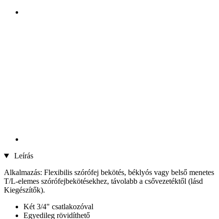
Leírás
Alkalmazás: Flexibilis szórófej bekötés, béklyós vagy belső menetes
T/L-elemes szórófejbekötésekhez, távolabb a csővezetéktől (lásd
Kiegészítők).
Két 3/4" csatlakozóval
Egyedileg rövidíthető