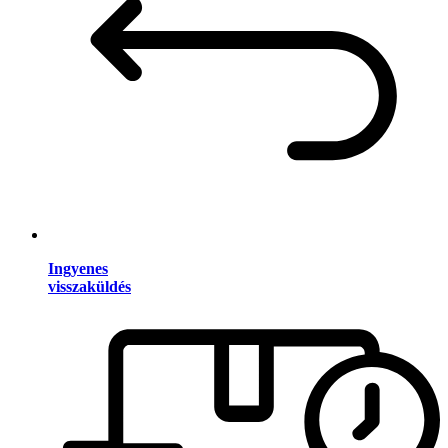
Ingyenes
visszaküldés