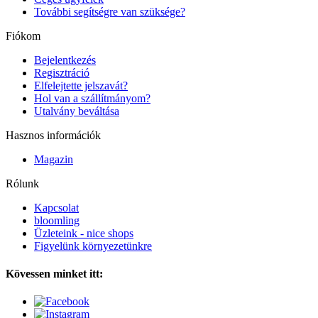
További segítségre van szüksége?
Fiókom
Bejelentkezés
Regisztráció
Elfelejtette jelszavát?
Hol van a szállítmányom?
Utalvány beváltása
Hasznos információk
Magazin
Rólunk
Kapcsolat
bloomling
Üzleteink - nice shops
Figyelünk környezetünkre
Kövessen minket itt: