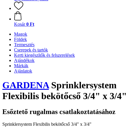
Kosár
0 Ft
Magok
Földek
Termesztés
Cserepek és tartók
Kerti kiegészítők és felszerelések
Ajándékok
Márkák
Ajánlatok
GARDENA
Sprinklersystem
Flexibilis bekötőcső 3/4" x 3/4"
Esőztető rugalmas csatlakoztatásához
Sprinklersystem Flexibilis bekötőcső 3/4" x 3/4"