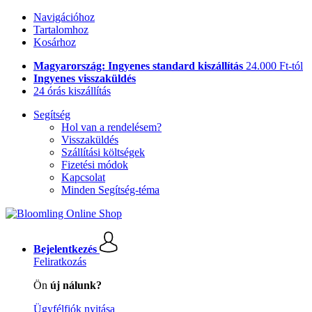
Navigációhoz
Tartalomhoz
Kosárhoz
Magyarország: Ingyenes standard kiszállítás
24.000 Ft-tól
Ingyenes visszaküldés
24 órás kiszállítás
Segítség
Hol van a rendelésem?
Visszaküldés
Szállítási költségek
Fizetési módok
Kapcsolat
Minden Segítség-téma
Bejelentkezés
Feliratkozás
Ön
új nálunk?
Ügyfélfiók nyitása