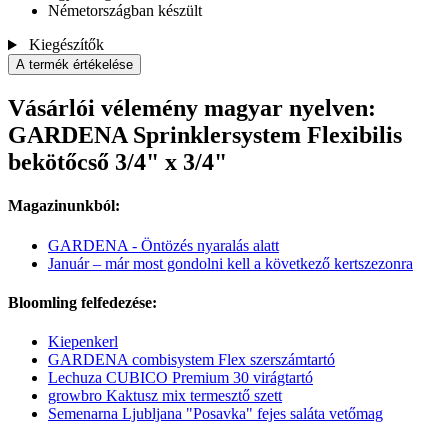
Németországban készült
Kiegészítők
A termék értékelése
Vásárlói vélemény magyar nyelven:
GARDENA Sprinklersystem Flexibilis
bekötőcső 3/4" x 3/4"
Magazinunkból:
GARDENA - Öntözés nyaralás alatt
Január – már most gondolni kell a következő kertszezonra
Bloomling felfedezése:
Kiepenkerl
GARDENA combisystem Flex szerszámtartó
Lechuza CUBICO Premium 30 virágtartó
growbro Kaktusz mix termesztő szett
Semenarna Ljubljana "Posavka" fejes saláta vetőmag