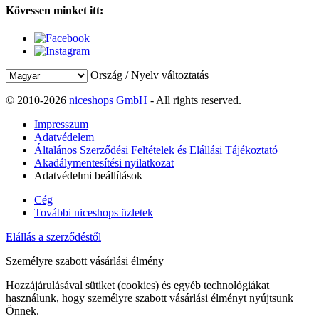
Kövessen minket itt:
Ország / Nyelv változtatás
© 2010-2026
niceshops GmbH
- All rights reserved.
Impresszum
Adatvédelem
Általános Szerződési Feltételek és Elállási Tájékoztató
Akadálymentesítési nyilatkozat
Adatvédelmi beállítások
Cég
További niceshops üzletek
Elállás a szerződéstől
Személyre szabott vásárlási élmény
Hozzájárulásával sütiket (cookies) és egyéb technológiákat
használunk, hogy személyre szabott vásárlási élményt nyújtsunk
Önnek.