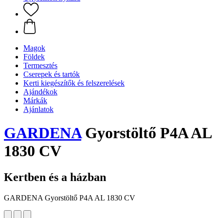
Magok
Földek
Termesztés
Cserepek és tartók
Kerti kiegészítők és felszerelések
Ajándékok
Márkák
Ajánlatok
GARDENA
Gyorstöltő P4A AL
1830 CV
Kertben és a házban
GARDENA Gyorstöltő P4A AL 1830 CV