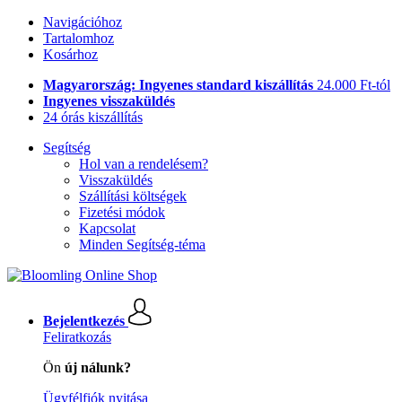
Navigációhoz
Tartalomhoz
Kosárhoz
Magyarország: Ingyenes standard kiszállítás
24.000 Ft-tól
Ingyenes visszaküldés
24 órás kiszállítás
Segítség
Hol van a rendelésem?
Visszaküldés
Szállítási költségek
Fizetési módok
Kapcsolat
Minden Segítség-téma
Bejelentkezés
Feliratkozás
Ön
új nálunk?
Ügyfélfiók nyitása