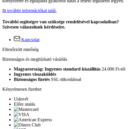
környezetre és éghajlatra gyakorolt hatás a lehető legkisebb legyen.
Itt további információkat talál.
További segítségre van szüksége rendelésével kapcsolatban?
Szívesen válaszolunk kérdéseire.
Kapcsolat
Ellenőrzött minőség
Biztonságos és megbízható vásárlás
Magyarország: Ingyenes standard kiszállítás
24.000 Ft-tól
Ingyenes visszaküldés
Biztonságos fizetés
SSL-titkosítással
Kényelmesen fizethet
Utánvét
Előre utalás