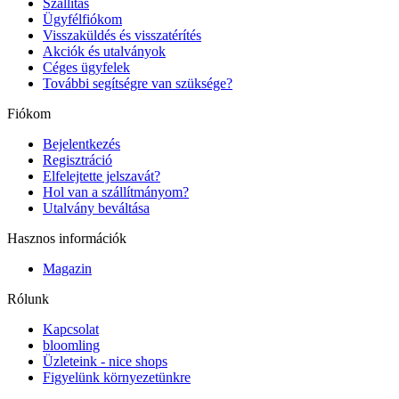
Szállítás
Ügyfélfiókom
Visszaküldés és visszatérítés
Akciók és utalványok
Céges ügyfelek
További segítségre van szüksége?
Fiókom
Bejelentkezés
Regisztráció
Elfelejtette jelszavát?
Hol van a szállítmányom?
Utalvány beváltása
Hasznos információk
Magazin
Rólunk
Kapcsolat
bloomling
Üzleteink - nice shops
Figyelünk környezetünkre