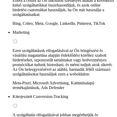
Ebből a célból az Ön titkosított személyes adatait a következő
külső szolgáltatókkal összehasonlítjuk, és azok online
hirdetési csatornáikat használjuk, ha Ön már használja a
szolgáltatásaikat:
Bing, Criteo, Meta, Google, LinkedIn, Pinterest, TikTok
Marketing
Ezen szolgáltatások elfogadásával az Ön böngészési és
vásárlási magatartása alapján érdeklődési köréhez szabott
hirdetéseket, szponzorált tartalmakat vagy kedvezményes
promóciókat tudunk biztosítani, és mérni tudjuk azok sikerét.
Az Ön beleegyezésével az alábbi, harmadik féltől származó
szolgáltatásokat használjuk ezen a weboldalon:
Meta-Pixel, Microsoft Advertising, Kattintásalapú
termékajánlások, Ads Defender
Kiterjesztett Conversion-Tracking
A szolgáltatás elfogadásával jobban megérthetjük és