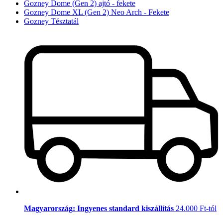
Gozney Dome (Gen 2) ajtó - fekete
Gozney Dome XL (Gen 2) Neo Arch - Fekete
Gozney Tésztatál
Magyarország: Ingyenes standard kiszállítás
24.000 Ft-tól