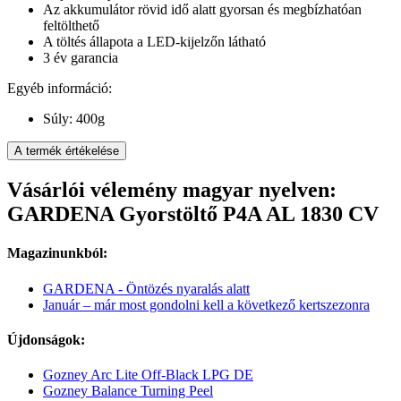
Az akkumulátor rövid idő alatt gyorsan és megbízhatóan
feltölthető
A töltés állapota a LED-kijelzőn látható
3 év garancia
Egyéb információ:
Súly: 400g
A termék értékelése
Vásárlói vélemény magyar nyelven:
GARDENA Gyorstöltő P4A AL 1830 CV
Magazinunkból:
GARDENA - Öntözés nyaralás alatt
Január – már most gondolni kell a következő kertszezonra
Újdonságok:
Gozney Arc Lite Off-Black LPG DE
Gozney Balance Turning Peel