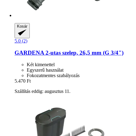
Kosár
5.0 (2)
GARDENA
2-​utas szelep, 26,5 mm (G 3/4")
Két kimenettel
Egyszerű használat
Fokozatmentes szabályozás
5.470 Ft
Szállítás eddig: augusztus 11.