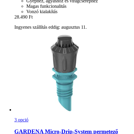
Gyephez, ágyáshoz és virágcseréphez
Magas funkcionalitás
Vonzó kialakítás
28.490 Ft
Ingyenes szállítás eddig: augusztus 11.
3 opció
GARDENA
Micro-​Drip-​System permetező