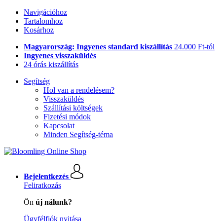
Navigációhoz
Tartalomhoz
Kosárhoz
Magyarország: Ingyenes standard kiszállítás
24.000 Ft-tól
Ingyenes visszaküldés
24 órás kiszállítás
Segítség
Hol van a rendelésem?
Visszaküldés
Szállítási költségek
Fizetési módok
Kapcsolat
Minden Segítség-téma
Bejelentkezés
Feliratkozás
Ön
új nálunk?
Ügyfélfiók nyitása