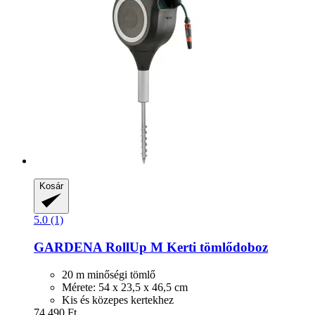
Kosár
5.0 (1)
GARDENA
RollUp M Kerti tömlődoboz
20 m minőségi tömlő
Mérete: 54 x 23,5 x 46,5 cm
Kis és közepes kertekhez
74.490 Ft