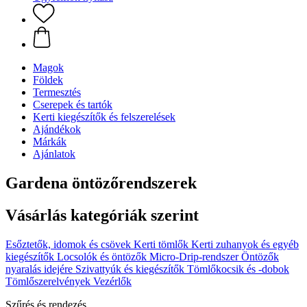
Magok
Földek
Termesztés
Cserepek és tartók
Kerti kiegészítők és felszerelések
Ajándékok
Márkák
Ajánlatok
Gardena öntözőrendszerek
Vásárlás kategóriák szerint
Esőztetők, idomok és csövek
Kerti tömlők
Kerti zuhanyok és egyéb
kiegészítők
Locsolók és öntözők
Micro-Drip-rendszer
Öntözők
nyaralás idejére
Szivattyúk és kiegészítők
Tömlőkocsik és -dobok
Tömlőszerelvények
Vezérlők
Szűrés és rendezés