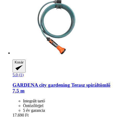
Kosár
5.0 (1)
GARDENA
city gardening Terasz spiráltömlő
7,5 m
Integrált tartó
Öntözőfejjel
5 év garancia
17.690 Ft