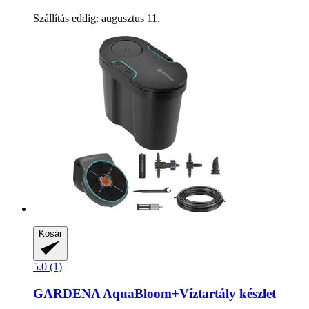
Szállítás eddig: augusztus 11.
Kosár
5.0 (1)
GARDENA
AquaBloom+Víztartály készlet