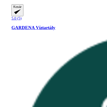
Kosár
5.0 (5)
GARDENA
Víztartály