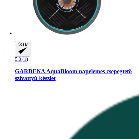
Kosár
5.0 (1)
GARDENA
AquaBloom napelemes csepegtető
szivattyú készlet