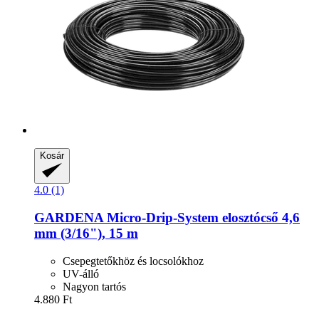
Kosár
4.0 (1)
GARDENA
Micro-​Drip-​System elosztócső 4,6
mm (3/16"), 15 m
Csepegtetőkhöz és locsolókhoz
UV-álló
Nagyon tartós
4.880 Ft