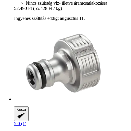
Nincs szükség víz- illetve áramcsatlakozásra
52.490 Ft
(55.428 Ft / kg)
Ingyenes szállítás eddig: augusztus 11.
Kosár
5.0 (1)