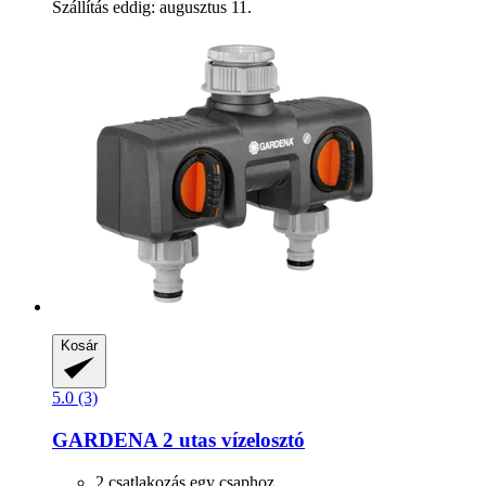
Szállítás eddig: augusztus 11.
Kosár
5.0 (3)
GARDENA
2 utas vízelosztó
2 csatlakozás egy csaphoz