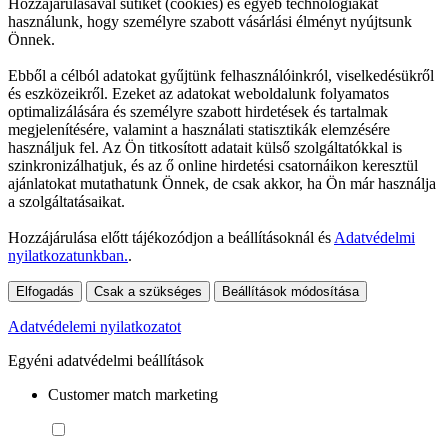
Hozzájárulásával sütiket (cookies) és egyéb technológiákat
használunk, hogy személyre szabott vásárlási élményt nyújtsunk
Önnek.
Ebből a célból adatokat gyűjtünk felhasználóinkról, viselkedésükről
és eszközeikről. Ezeket az adatokat weboldalunk folyamatos
optimalizálására és személyre szabott hirdetések és tartalmak
megjelenítésére, valamint a használati statisztikák elemzésére
használjuk fel. Az Ön titkosított adatait külső szolgáltatókkal is
szinkronizálhatjuk, és az ő online hirdetési csatornáikon keresztül
ajánlatokat mutathatunk Önnek, de csak akkor, ha Ön már használja
a szolgáltatásaikat.
Hozzájárulása előtt tájékozódjon a beállításoknál és
Adatvédelmi
nyilatkozatunkban.
.
Elfogadás
Csak a szükséges
Beállítások módosítása
Adatvédelemi nyilatkozatot
Egyéni adatvédelmi beállítások
Customer match marketing