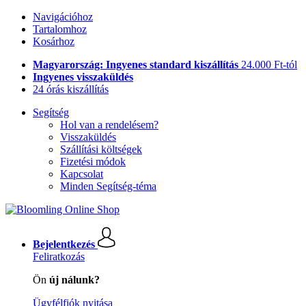
Navigációhoz
Tartalomhoz
Kosárhoz
Magyarország: Ingyenes standard kiszállítás
24.000 Ft-tól
Ingyenes visszaküldés
24 órás kiszállítás
Segítség
Hol van a rendelésem?
Visszaküldés
Szállítási költségek
Fizetési módok
Kapcsolat
Minden Segítség-téma
Bejelentkezés
Feliratkozás
Ön
új nálunk?
Ügyfélfiók nyitása