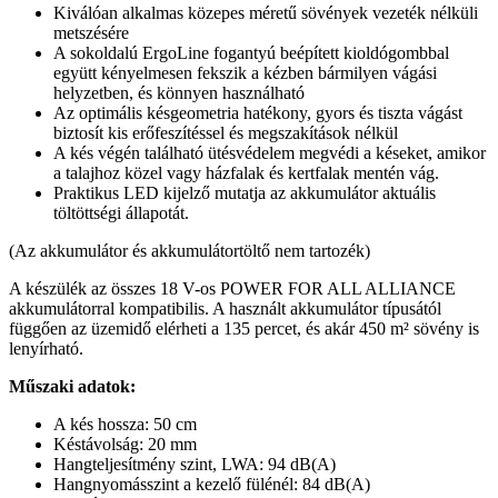
Kiválóan alkalmas közepes méretű sövények vezeték nélküli
metszésére
A sokoldalú ErgoLine fogantyú beépített kioldógombbal
együtt kényelmesen fekszik a kézben bármilyen vágási
helyzetben, és könnyen használható
Az optimális késgeometria hatékony, gyors és tiszta vágást
biztosít kis erőfeszítéssel és megszakítások nélkül
A kés végén található ütésvédelem megvédi a késeket, amikor
a talajhoz közel vagy házfalak és kertfalak mentén vág.
Praktikus LED kijelző mutatja az akkumulátor aktuális
töltöttségi állapotát.
(Az akkumulátor és akkumulátortöltő nem tartozék)
A készülék az összes 18 V-os POWER FOR ALL ALLIANCE
akkumulátorral kompatibilis. A használt akkumulátor típusától
függően az üzemidő elérheti a 135 percet, és akár 450 m² sövény is
lenyírható.
Műszaki adatok:
A kés hossza: 50 cm
Késtávolság: 20 mm
Hangteljesítmény szint, LWA: 94 dB(A)
Hangnyomásszint a kezelő fülénél: 84 dB(A)