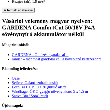
Rezgés (ah): 1,9 m/s²
A termék értékelése
Vásárlói vélemény magyar nyelven:
GARDENA ComfortCut 50/18V-P4A
sövénynyíró akkumulátor nélkül
Magazinunkból:
GARDENA - Öntözés nyaralás alatt
Január – már most gondolni kell a következő kertszezonra
Bloomling felfedezése:
Oase
Seiferei Galant szobaillatosító
Lechuza CUBICO 30 guruló alátét
Windhager ÖKO gyapjú növénytakaró 5 x 1,5 m
Sativa Bio "Sora" retek
Újdonságok: