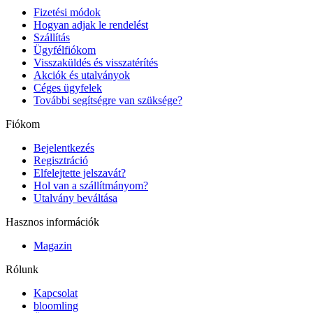
Fizetési módok
Hogyan adjak le rendelést
Szállítás
Ügyfélfiókom
Visszaküldés és visszatérítés
Akciók és utalványok
Céges ügyfelek
További segítségre van szüksége?
Fiókom
Bejelentkezés
Regisztráció
Elfelejtette jelszavát?
Hol van a szállítmányom?
Utalvány beváltása
Hasznos információk
Magazin
Rólunk
Kapcsolat
bloomling