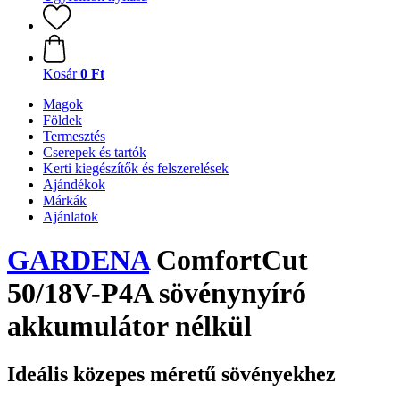
Kosár
0 Ft
Magok
Földek
Termesztés
Cserepek és tartók
Kerti kiegészítők és felszerelések
Ajándékok
Márkák
Ajánlatok
GARDENA
ComfortCut
50/18V-P4A sövénynyíró
akkumulátor nélkül
Ideális közepes méretű sövényekhez