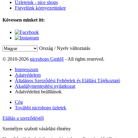
Üzleteink - nice shops
Figyelünk környezetünkre
Kövessen minket itt:
Ország / Nyelv változtatás
© 2010-2026
niceshops GmbH
- All rights reserved.
Impresszum
Adatvédelem
Általános Szerződési Feltételek és Elállási Tájékoztató
Akadálymentesítési nyilatkozat
Adatvédelmi beállítások
Cég
További niceshops üzletek
Elállás a szerződéstől
Személyre szabott vásárlási élmény