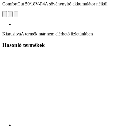
ComfortCut 50/18V-P4A sövénynyíró akkumulátor nélkül
Kiárusítva
A termék már nem elérhető üzletünkben
Hasonló termékek