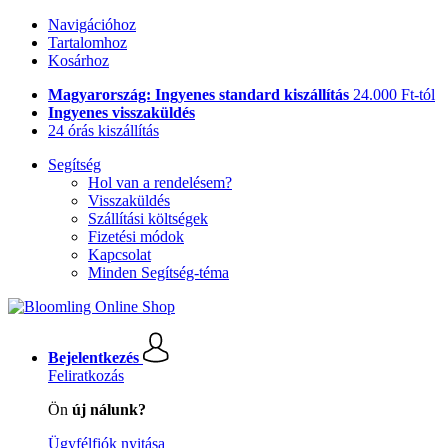
Navigációhoz
Tartalomhoz
Kosárhoz
Magyarország: Ingyenes standard kiszállítás
24.000 Ft-tól
Ingyenes visszaküldés
24 órás kiszállítás
Segítség
Hol van a rendelésem?
Visszaküldés
Szállítási költségek
Fizetési módok
Kapcsolat
Minden Segítség-téma
Bejelentkezés
Feliratkozás
Ön
új nálunk?
Ügyfélfiók nyitása