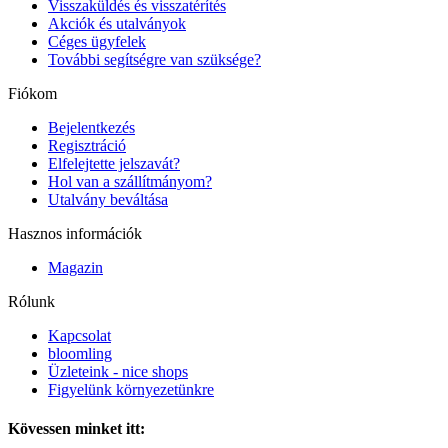
Visszaküldés és visszatérítés
Akciók és utalványok
Céges ügyfelek
További segítségre van szüksége?
Fiókom
Bejelentkezés
Regisztráció
Elfelejtette jelszavát?
Hol van a szállítmányom?
Utalvány beváltása
Hasznos információk
Magazin
Rólunk
Kapcsolat
bloomling
Üzleteink - nice shops
Figyelünk környezetünkre
Kövessen minket itt: