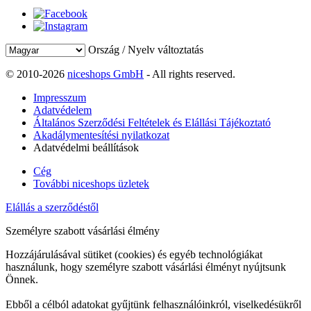
Ország / Nyelv változtatás
© 2010-2026
niceshops GmbH
- All rights reserved.
Impresszum
Adatvédelem
Általános Szerződési Feltételek és Elállási Tájékoztató
Akadálymentesítési nyilatkozat
Adatvédelmi beállítások
Cég
További niceshops üzletek
Elállás a szerződéstől
Személyre szabott vásárlási élmény
Hozzájárulásával sütiket (cookies) és egyéb technológiákat
használunk, hogy személyre szabott vásárlási élményt nyújtsunk
Önnek.
Ebből a célból adatokat gyűjtünk felhasználóinkról, viselkedésükről