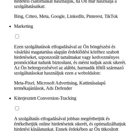
hirdetési csatornáikat használjuk, ha Ön már használja a
szolgáltatásaikat:
Bing, Criteo, Meta, Google, LinkedIn, Pinterest, TikTok
Marketing
Ezen szolgáltatások elfogadásával az Ön böngészési és
vásárlási magatartása alapján érdeklődési köréhez szabott
hirdetéseket, szponzorált tartalmakat vagy kedvezményes
promóciókat tudunk biztosítani, és mérni tudjuk azok sikerét.
Az Ön beleegyezésével az alábbi, harmadik féltől származó
szolgáltatásokat használjuk ezen a weboldalon:
Meta-Pixel, Microsoft Advertising, Kattintásalapú
termékajánlások, Ads Defender
Kiterjesztett Conversion-Tracking
A szolgáltatás elfogadásával jobban megérthetjük és
értékelhetjük online hirdetéseink sikerét, és optimalizálhatjuk
hirdetési kínálatunkat. Ennek érdekében az Ön titkosított