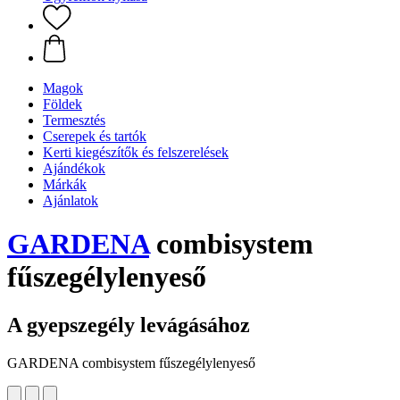
Magok
Földek
Termesztés
Cserepek és tartók
Kerti kiegészítők és felszerelések
Ajándékok
Márkák
Ajánlatok
GARDENA
combisystem
fűszegélylenyeső
A gyepszegély levágásához
GARDENA combisystem fűszegélylenyeső