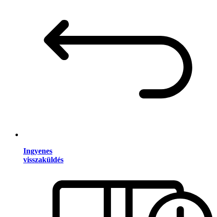
Ingyenes
visszaküldés