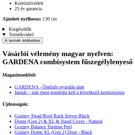
Korrózióvédett
25 év garancia
Ajánlott nyélhossz:
130 cm
Kiegészítők
Termékvideó
A termék értékelése
Vásárlói vélemény magyar nyelven:
GARDENA combisystem fűszegélylenyeső
Magazinunkból:
GARDENA - Öntözés nyaralás alatt
Január – már most gondolni kell a következő kertszezonra
Újdonságok:
Gozney Tread Roof Rack Server Black
Dome (Gen 2) & XL & Stand Cover - Natural
Gozney Balance Turning Peel
Gozney Dome XL (Gen 2) Door - Black