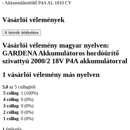
- Akkumulátortöltő P4A AL 1810 CV
Vásárlói vélemények
A termék értékelése
Vásárlói vélemény magyar nyelven:
GARDENA Akkumulátoros hordóürítő
szivattyú 2000/2 18V P4A akkumulátorral
1 vásárlói vélemény más nyelven
5,0
az 5 csillagból
5 csillag
1
(100%)
4 csillag
0
(0%)
3 csillag
0
(0%)
2 csillag
0
(0%)
1 csillag
0
(0%)
1
értékelés