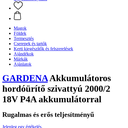
Magok
Földek
Termesztés
Cserepek és tartók
Kerti kiegészítők és felszerelések
Ajándékok
Márkák
Ajánlatok
GARDENA
Akkumulátoros
hordóürítő szivattyú 2000/2
18V P4A akkumulátorral
Rugalmas és erős teljesítményű
Jelenleg egy értékelés.