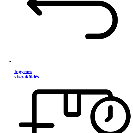
Ingyenes
visszaküldés