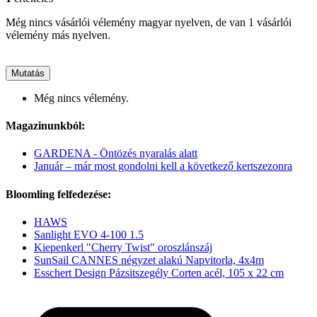
Még nincs vásárlói vélemény magyar nyelven, de van 1 vásárlói
vélemény más nyelven.
Mutatás
Még nincs vélemény.
Magazinunkból:
GARDENA - Öntözés nyaralás alatt
Január – már most gondolni kell a következő kertszezonra
Bloomling felfedezése:
HAWS
Sanlight EVO 4-100 1.5
Kiepenkerl "Cherry Twist" oroszlánszáj
SunSail CANNES négyzet alakú Napvitorla, 4x4m
Esschert Design Pázsitszegély Corten acél, 105 x 22 cm