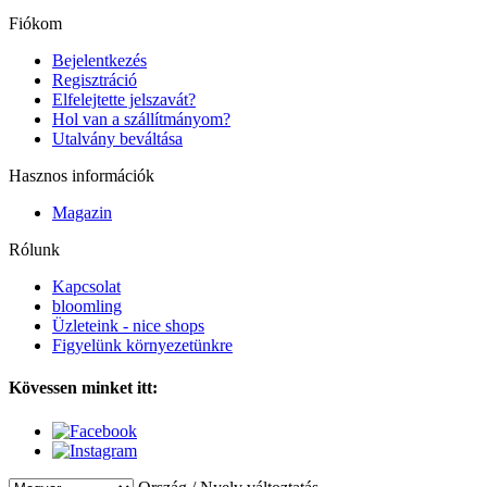
Fiókom
Bejelentkezés
Regisztráció
Elfelejtette jelszavát?
Hol van a szállítmányom?
Utalvány beváltása
Hasznos információk
Magazin
Rólunk
Kapcsolat
bloomling
Üzleteink - nice shops
Figyelünk környezetünkre
Kövessen minket itt: