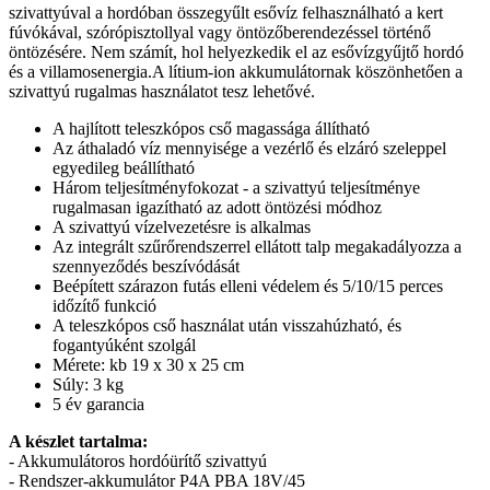
szivattyúval a hordóban összegyűlt esővíz felhasználható a kert
fúvókával, szórópisztollyal vagy öntözőberendezéssel történő
öntözésére. Nem számít, hol helyezkedik el az esővízgyűjtő hordó
és a villamosenergia.A lítium-ion akkumulátornak köszönhetően a
szivattyú rugalmas használatot tesz lehetővé.
A hajlított teleszkópos cső magassága állítható
Az áthaladó víz mennyisége a vezérlő és elzáró szeleppel
egyedileg beállítható
Három teljesítményfokozat - a szivattyú teljesítménye
rugalmasan igazítható az adott öntözési módhoz
A szivattyú vízelvezetésre is alkalmas
Az integrált szűrőrendszerrel ellátott talp megakadályozza a
szennyeződés beszívódását
Beépített szárazon futás elleni védelem és 5/10/15 perces
időzítő funkció
A teleszkópos cső használat után visszahúzható, és
fogantyúként szolgál
Mérete: kb 19 x 30 x 25 cm
Súly: 3 kg
5 év garancia
A készlet tartalma:
- Akkumulátoros hordóürítő szivattyú
- Rendszer-akkumulátor P4A PBA 18V/45