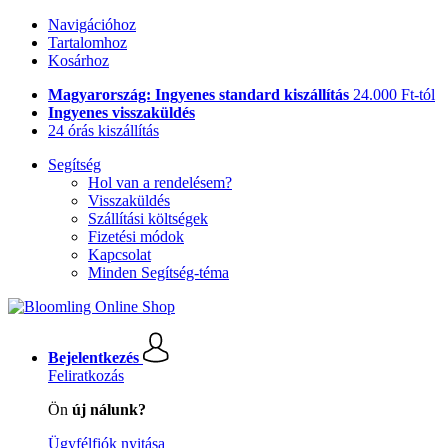
Navigációhoz
Tartalomhoz
Kosárhoz
Magyarország: Ingyenes standard kiszállítás
24.000 Ft-tól
Ingyenes visszaküldés
24 órás kiszállítás
Segítség
Hol van a rendelésem?
Visszaküldés
Szállítási költségek
Fizetési módok
Kapcsolat
Minden Segítség-téma
Bejelentkezés
Feliratkozás
Ön
új nálunk?
Ügyfélfiók nyitása