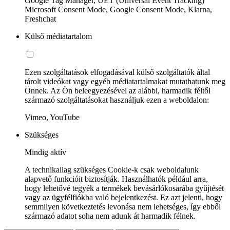
Google Tag Manager, UET (Universal Event Tracking)
Microsoft Consent Mode, Google Consent Mode, Klarna,
Freshchat
Külső médiatartalom
Ezen szolgáltatások elfogadásával külső szolgáltatók által
tárolt videókat vagy egyéb médiatartalmakat mutathatunk meg
Önnek. Az Ön beleegyezésével az alábbi, harmadik féltől
származó szolgáltatásokat használjuk ezen a weboldalon:
Vimeo, YouTube
Szükséges
Mindig aktív
A technikailag szükséges Cookie-k csak weboldalunk
alapvető funkcióit biztosítják. Használhatók például arra,
hogy lehetővé tegyék a termékek bevásárlókosarába gyűjtését
vagy az ügyfélfiókba való bejelentkezést. Ez azt jelenti, hogy
semmilyen következtetés levonása nem lehetséges, így ebből
származó adatot soha nem adunk át harmadik félnek.