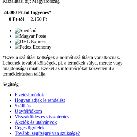
Kiszállítási díj: Magyarország
24.000 Ft-tól
Ingyenes*
0 Ft-tól
2.150 Ft
*Ezek a szállítási költségek a normál szállításra vonatkoznak.
Lehetnek további költségek, pl. a termékek súlya, mérete vagy
tulajdonságai miatt. Ezeket az információkat közvetlenül a
termékleírásban találja.
Segítség
Fizetési módok
Hogyan adjak le rendelést
Szállítás
Ügyfélfiókom
Visszaküldés és visszatérítés
Akciók és utalványok
Céges ügyfelek
További segítségre van szüksége?