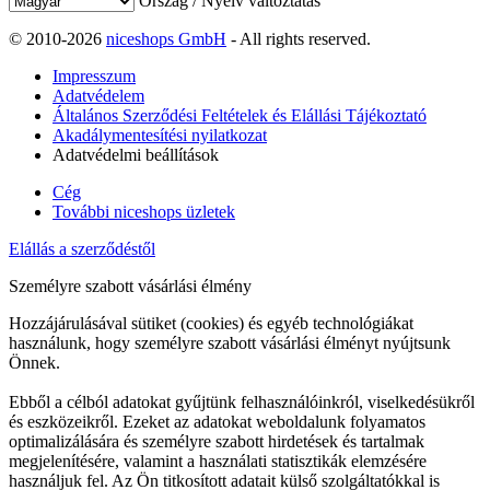
Ország / Nyelv változtatás
© 2010-2026
niceshops GmbH
- All rights reserved.
Impresszum
Adatvédelem
Általános Szerződési Feltételek és Elállási Tájékoztató
Akadálymentesítési nyilatkozat
Adatvédelmi beállítások
Cég
További niceshops üzletek
Elállás a szerződéstől
Személyre szabott vásárlási élmény
Hozzájárulásával sütiket (cookies) és egyéb technológiákat
használunk, hogy személyre szabott vásárlási élményt nyújtsunk
Önnek.
Ebből a célból adatokat gyűjtünk felhasználóinkról, viselkedésükről
és eszközeikről. Ezeket az adatokat weboldalunk folyamatos
optimalizálására és személyre szabott hirdetések és tartalmak
megjelenítésére, valamint a használati statisztikák elemzésére
használjuk fel. Az Ön titkosított adatait külső szolgáltatókkal is