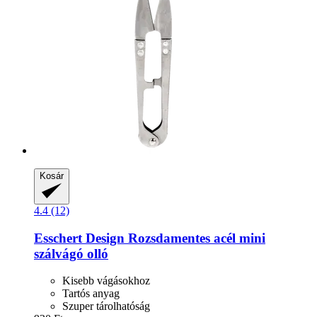
Kosár
4.4 (12)
Esschert Design
Rozsdamentes acél mini
szálvágó olló
Kisebb vágásokhoz
Tartós anyag
Szuper tárolhatóság