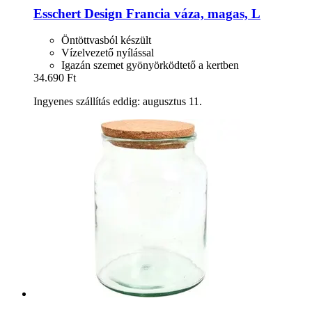
Esschert Design
Francia váza, magas, L
Öntöttvasból készült
Vízelvezető nyílással
Igazán szemet gyönyörködtető a kertben
34.690 Ft
Ingyenes szállítás eddig: augusztus 11.