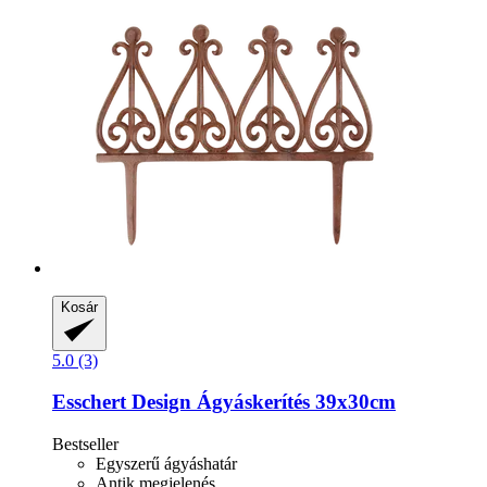
Kosár
5.0 (3)
Esschert Design
Ágyáskerítés 39x30cm
Bestseller
Egyszerű ágyáshatár
Antik megjelenés