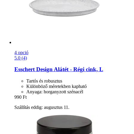
4 opció
5.0 (4)
Esschert Design
Alátét -​ Régi cink, L
Tartós és robusztus
Különböző méretekben kapható
Anyaga: horganyzott szénacél
990 Ft
Szállítás eddig: augusztus 11.