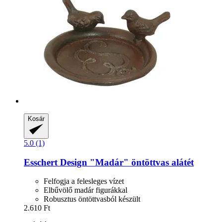
Kosár
5.0 (1)
Esschert Design
"Madár" öntöttvas alátét
Felfogja a felesleges vízet
Elbűvölő madár figurákkal
Robusztus öntöttvasból készült
2.610 Ft