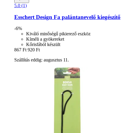
5.0 (1)
Esschert Design
Fa palántanevelő kiegészítő
-6%
Kiváló minőségű pikierező eszköz
Kíméli a gyökereket
Kőrisfából készült
867 Ft
920 Ft
Szállítás eddig: augusztus 11.