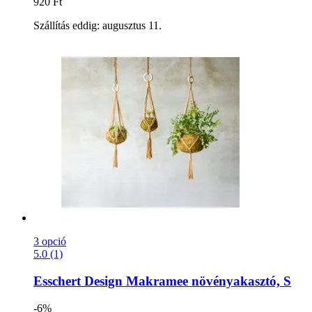
920 Ft
Szállítás eddig: augusztus 11.
3 opció
5.0 (1)
Esschert Design
Makramee növényakasztó, S
-6%