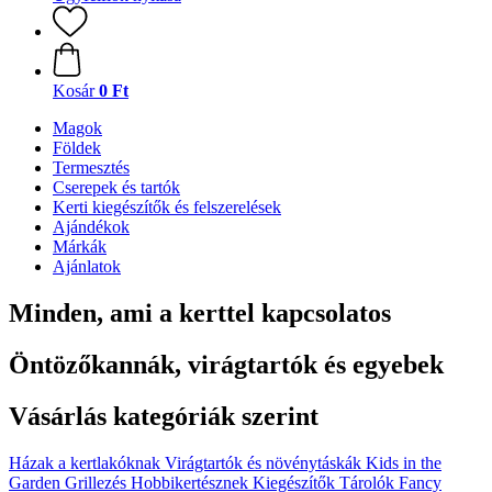
Kosár
0 Ft
Magok
Földek
Termesztés
Cserepek és tartók
Kerti kiegészítők és felszerelések
Ajándékok
Márkák
Ajánlatok
Minden, ami a kerttel kapcsolatos
Öntözőkannák, virágtartók és egyebek
Vásárlás kategóriák szerint
Házak a kertlakóknak
Virágtartók és növénytáskák
Kids in the
Garden
Grillezés
Hobbikertésznek
Kiegészítők
Tárolók
Fancy