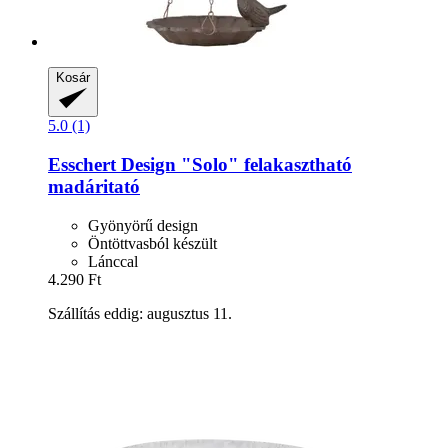
Kosár
5.0 (1)
Esschert Design
"Solo" felakasztható
madáritató
Gyönyörű design
Öntöttvasból készült
Lánccal
4.290 Ft
Szállítás eddig: augusztus 11.