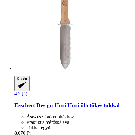
Kosár
4.2 (5)
Esschert Design
Hori Hori ültetőkés tokkal
Ásó- és vágómunkákhoz
Praktikus mérőskálával
Tokkal együtt
8.070 Ft