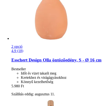
2 opció
4.9 (18)
Esschert Design
Olla öntözőedény, S -​ Ø 16 cm
Bestseller
Időt és vizet takarít meg
Kertekhez és virágágyásokhoz
Könnyű kezelhetőség
5.980 Ft
Szállítás eddig: augusztus 11.