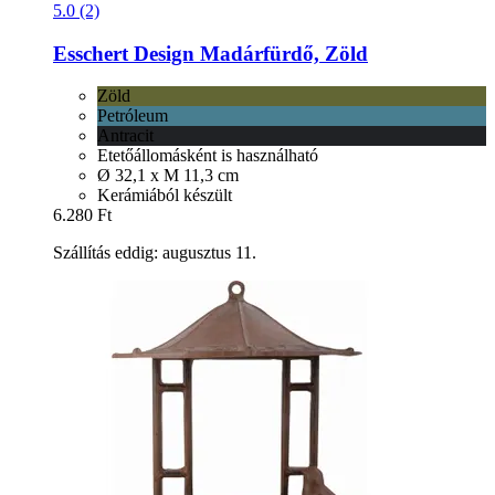
5.0 (2)
Esschert Design
Madárfürdő, Zöld
Zöld
Petróleum
Antracit
Etetőállomásként is használható
Ø 32,1 x M 11,3 cm
Kerámiából készült
6.280 Ft
Szállítás eddig: augusztus 11.