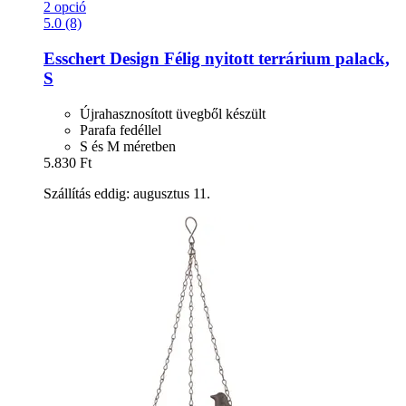
2 opció
5.0 (8)
Esschert Design
Félig nyitott terrárium palack,
S
Újrahasznosított üvegből készült
Parafa fedéllel
S és M méretben
5.830 Ft
Szállítás eddig: augusztus 11.