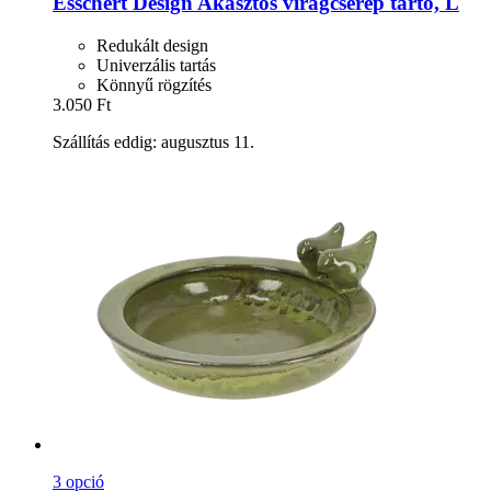
Esschert Design
Akasztós virágcserép tartó, L
Redukált design
Univerzális tartás
Könnyű rögzítés
3.050 Ft
Szállítás eddig: augusztus 11.
3 opció