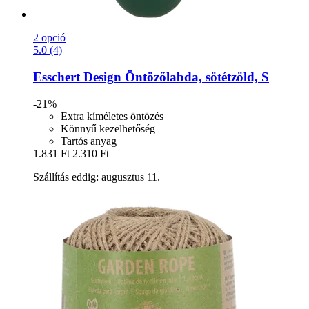
2 opció
5.0 (4)
Esschert Design
Öntözőlabda, sötétzöld, S
-21%
Extra kíméletes öntözés
Könnyű kezelhetőség
Tartós anyag
1.831 Ft
2.310 Ft
Szállítás eddig: augusztus 11.