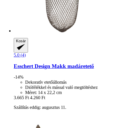
Kosár
5.0 (4)
Esschert Design
Makk madáretető
-14%
Dekoratív etetőállomás
Diófélékkel és mással való megtöltéshez
Méret: 14 x 22,2 cm
3.665 Ft
4.260 Ft
Szállítás eddig: augusztus 11.