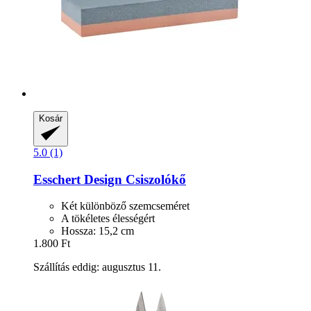
Kosár
5.0 (1)
Esschert Design
Csiszolókő
Két különböző szemcseméret
A tökéletes élességért
Hossza: 15,2 cm
1.800 Ft
Szállítás eddig: augusztus 11.