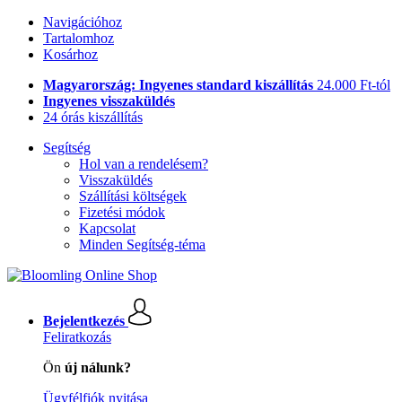
Navigációhoz
Tartalomhoz
Kosárhoz
Magyarország: Ingyenes standard kiszállítás
24.000 Ft-tól
Ingyenes visszaküldés
24 órás kiszállítás
Segítség
Hol van a rendelésem?
Visszaküldés
Szállítási költségek
Fizetési módok
Kapcsolat
Minden Segítség-téma
Bejelentkezés
Feliratkozás
Ön
új nálunk?
Ügyfélfiók nyitása