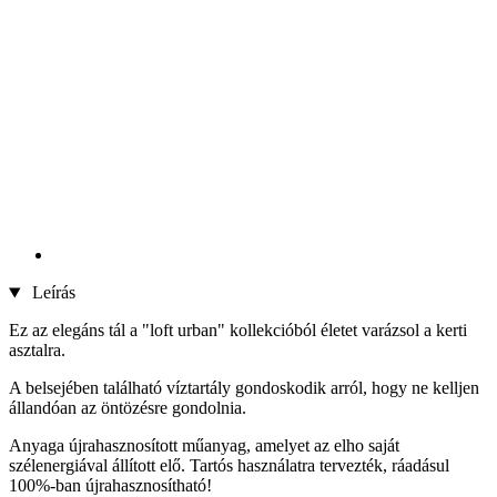
Leírás
Ez az elegáns tál a "loft urban" kollekcióból életet varázsol a kerti
asztalra.
A belsejében található víztartály gondoskodik arról, hogy ne kelljen
állandóan az öntözésre gondolnia.
Anyaga újrahasznosított műanyag, amelyet az elho saját
szélenergiával állított elő. Tartós használatra tervezték, ráadásul
100%-ban újrahasznosítható!