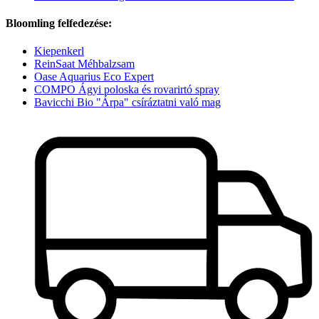
Bloomling felfedezése:
Kiepenkerl
ReinSaat Méhbalzsam
Oase Aquarius Eco Expert
COMPO Ágyi poloska és rovarirtó spray
Bavicchi Bio "Árpa" csíráztatni való mag