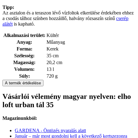
Tipp:
Az asztalon és a teraszon lévő vízfoltok elkerülése érdekében ehhez
a csodás tálhoz színben hozzáillő, halvány rózsaszín színű
cserép
alátét
is kapható.
Alkalmazási terület:
Kültér
Anyag:
Műanyag
Forma:
Kerek
Szélesség:
35 cm
Magasság:
20,2 cm
Volumen:
13 l
Súly:
720 g
A termék értékelése
Vásárlói vélemény magyar nyelven: elho
loft urban tál 35
Magazinunkból:
GARDENA - Öntözés nyaralás alatt
Január – már most gondolni kell a következő kertszezonra