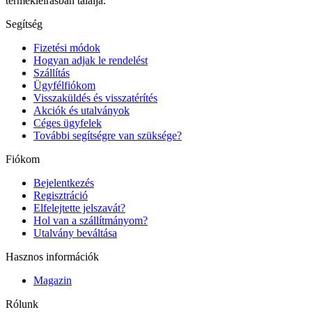
termékleírásban találja.
Segítség
Fizetési módok
Hogyan adjak le rendelést
Szállítás
Ügyfélfiókom
Visszaküldés és visszatérítés
Akciók és utalványok
Céges ügyfelek
További segítségre van szüksége?
Fiókom
Bejelentkezés
Regisztráció
Elfelejtette jelszavát?
Hol van a szállítmányom?
Utalvány beváltása
Hasznos információk
Magazin
Rólunk