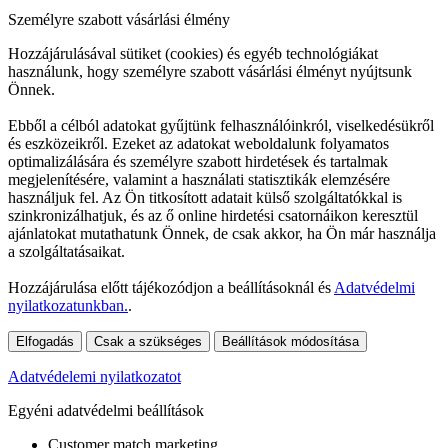
Személyre szabott vásárlási élmény
Hozzájárulásával sütiket (cookies) és egyéb technológiákat
használunk, hogy személyre szabott vásárlási élményt nyújtsunk
Önnek.
Ebből a célból adatokat gyűjtünk felhasználóinkról, viselkedésükről
és eszközeikről. Ezeket az adatokat weboldalunk folyamatos
optimalizálására és személyre szabott hirdetések és tartalmak
megjelenítésére, valamint a használati statisztikák elemzésére
használjuk fel. Az Ön titkosított adatait külső szolgáltatókkal is
szinkronizálhatjuk, és az ő online hirdetési csatornáikon keresztül
ajánlatokat mutathatunk Önnek, de csak akkor, ha Ön már használja
a szolgáltatásaikat.
Hozzájárulása előtt tájékozódjon a beállításoknál és
Adatvédelmi
nyilatkozatunkban.
.
Elfogadás
Csak a szükséges
Beállítások módosítása
Adatvédelemi nyilatkozatot
Egyéni adatvédelmi beállítások
Customer match marketing