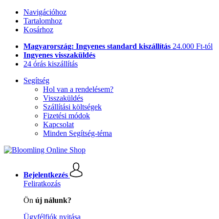
Navigációhoz
Tartalomhoz
Kosárhoz
Magyarország: Ingyenes standard kiszállítás
24.000 Ft-tól
Ingyenes visszaküldés
24 órás kiszállítás
Segítség
Hol van a rendelésem?
Visszaküldés
Szállítási költségek
Fizetési módok
Kapcsolat
Minden Segítség-téma
Bejelentkezés
Feliratkozás
Ön
új nálunk?
Ügyfélfiók nyitása