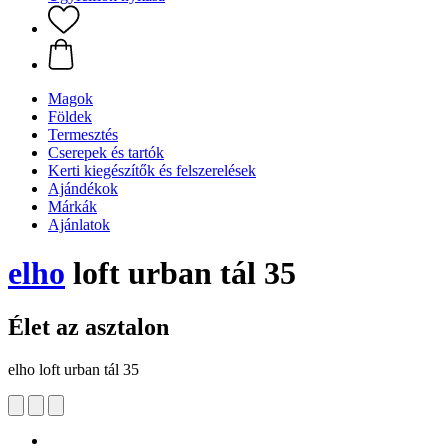
Magok
Földek
Termesztés
Cserepek és tartók
Kerti kiegészítők és felszerelések
Ajándékok
Márkák
Ajánlatok
elho
loft urban tál 35
Élet az asztalon
elho loft urban tál 35