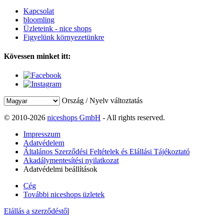
Kapcsolat
bloomling
Üzleteink - nice shops
Figyelünk környezetünkre
Kövessen minket itt:
Ország / Nyelv változtatás
© 2010-2026
niceshops GmbH
- All rights reserved.
Impresszum
Adatvédelem
Általános Szerződési Feltételek és Elállási Tájékoztató
Akadálymentesítési nyilatkozat
Adatvédelmi beállítások
Cég
További niceshops üzletek
Elállás a szerződéstől