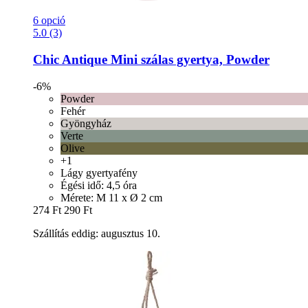
6 opció
5.0 (3)
Chic Antique
Mini szálas gyertya, Powder
-6%
Powder
Fehér
Gyöngyház
Verte
Olive
+1
Lágy gyertyafény
Égési idő: 4,5 óra
Mérete: M 11 x Ø 2 cm
274 Ft
290 Ft
Szállítás eddig: augusztus 10.