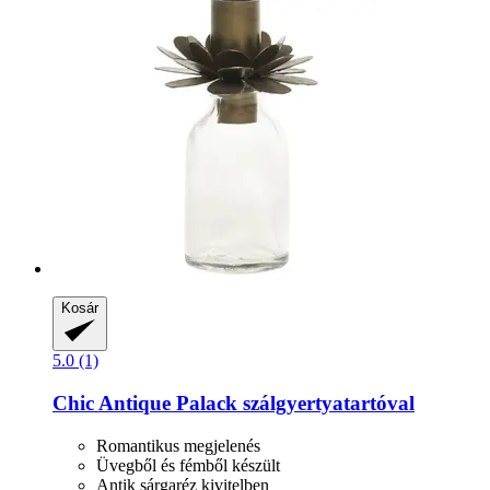
Kosár
5.0 (1)
Chic Antique
Palack szálgyertyatartóval
Romantikus megjelenés
Üvegből és fémből készült
Antik sárgaréz kivitelben