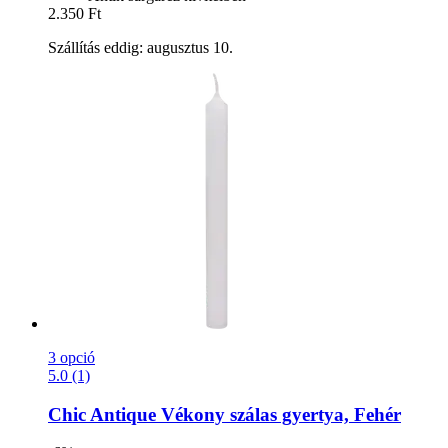
2.350 Ft
Szállítás eddig: augusztus 10.
3 opció
5.0 (1)
Chic Antique
Vékony szálas gyertya, Fehér