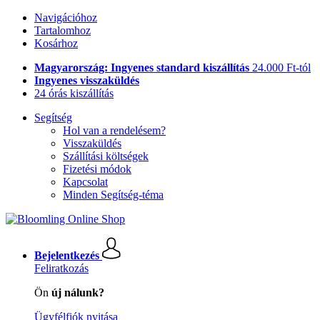
Navigációhoz
Tartalomhoz
Kosárhoz
Magyarország: Ingyenes standard kiszállítás
24.000 Ft-tól
Ingyenes visszaküldés
24 órás kiszállítás
Segítség
Hol van a rendelésem?
Visszaküldés
Szállítási költségek
Fizetési módok
Kapcsolat
Minden Segítség-téma
Bejelentkezés
Feliratkozás
Ön
új nálunk?
Ügyfélfiók nyitása