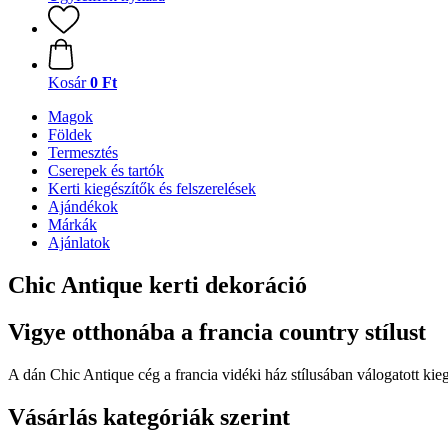
Kosár
0 Ft
Magok
Földek
Termesztés
Cserepek és tartók
Kerti kiegészítők és felszerelések
Ajándékok
Márkák
Ajánlatok
Chic Antique kerti dekoráció
Vigye otthonába a francia country stílust
A dán Chic Antique cég a francia vidéki ház stílusában válogatott kie
Vásárlás kategóriák szerint