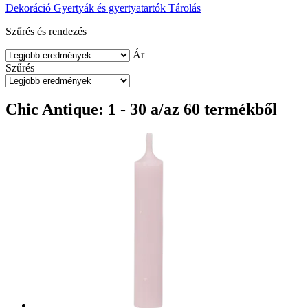
Dekoráció
Gyertyák és gyertyatartók
Tárolás
Szűrés és rendezés
Ár
Szűrés
Chic Antique: 1 - 30 a/az 60 termékből