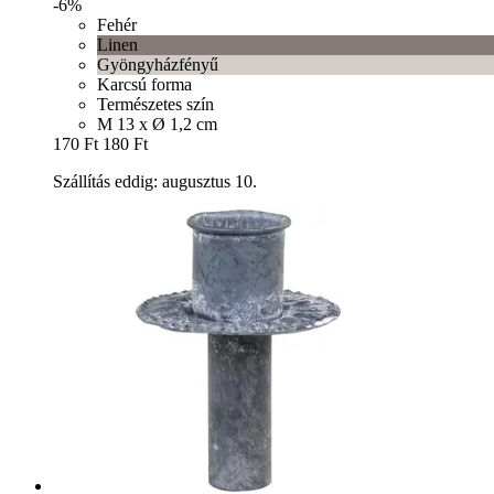
-6%
Fehér
Linen
Gyöngyházfényű
Karcsú forma
Természetes szín
M 13 x Ø 1,2 cm
170 Ft
180 Ft
Szállítás eddig: augusztus 10.