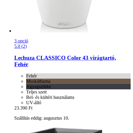
3 opció
5.0 (2)
Lechuza
CLASSICO Color 43 virágtartó,
Fehér
Fehér
Muskátbarna
Agyagszürke
Teljes szett
Bel- és kültéri használatra
UV-álló
23.390 Ft
Szállítás eddig: augusztus 10.