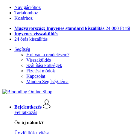
Navigációhoz
Tartalomhoz
Kosárhoz
Magyarország: Ingyenes standard kiszállítás
24.000 Ft-tól
Ingyenes visszaküldés
24 órás kiszállítás
Segítség
Hol van a rendelésem?
Visszaküldés
Szállítási költségek
Fizetési módok
Kapcsolat
Minden Segítség-téma
Bejelentkezés
Feliratkozás
Ön
új nálunk?
Ügyfélfiók nyitása