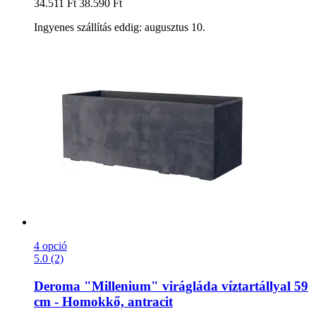
34.511 Ft
38.590 Ft
Ingyenes szállítás eddig: augusztus 10.
4 opció
5.0 (2)
Deroma
"Millenium" virágláda víztartállyal 59
cm -​ Homokkő, antracit