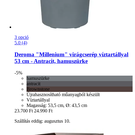
3 opció
5.0 (4)
Deroma
"Millenium" virágcserép víztartállyal
53 cm -​ Antracit, hamuszürke
-5%
hamuszürke
antracit
Brownstone
Újrahasznosítható műanyagból készült
Víztartállyal
Magasság: 53,5 cm, Ø: 43,5 cm
23.700 Ft
24.990 Ft
Szállítás eddig: augusztus 10.