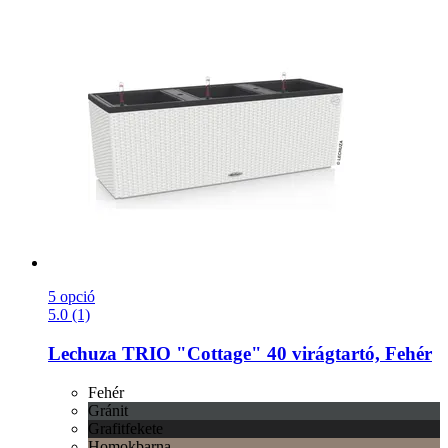
5 opció
5.0 (1)
Lechuza
TRIO "Cottage" 40 virágtartó, Fehér
Fehér
Gránit
Grafitfekete
Homokbarna