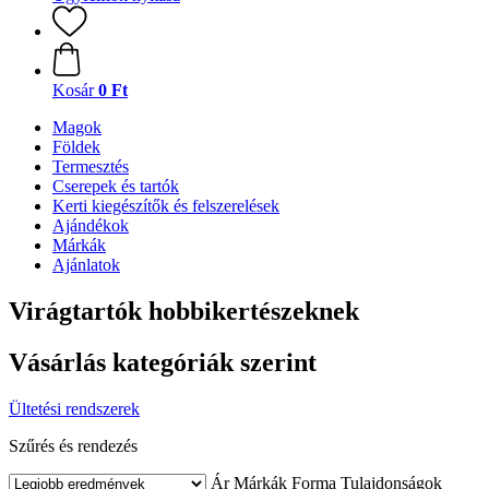
Kosár
0 Ft
Magok
Földek
Termesztés
Cserepek és tartók
Kerti kiegészítők és felszerelések
Ajándékok
Márkák
Ajánlatok
Virágtartók hobbikertészeknek
Vásárlás kategóriák szerint
Ültetési rendszerek
Szűrés és rendezés
Ár
Márkák
Forma
Tulajdonságok