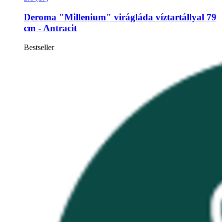
Deroma
"Millenium" virágláda víztartállyal 79
cm -​ Antracit
Bestseller