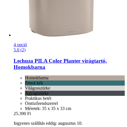
4 opció
5.0 (2)
Lechuza
PILA Color Planter virágtartó,
Homokbarna
Homokbarna
Petrol kék
Világosszürke
Agyagszürke
Praktikus betét
Öntözőrendszerrel
Méretek: 35 x 35 x 33 cm
25.390 Ft
Ingyenes szállítás eddig: augusztus 10.