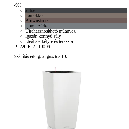
-9%
antracit
homokkő
Brownstone
Hamuszürke
Újrahasznosítható műanyag
Igazán könnyű súly
Ideális erkélyre és teraszra
19.220 Ft
21.190 Ft
Szállítás eddig: augusztus 10.