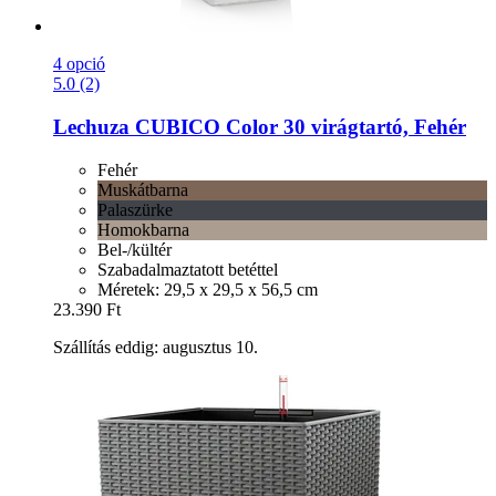
4 opció
5.0 (2)
Lechuza
CUBICO Color 30 virágtartó, Fehér
Fehér
Muskátbarna
Palaszürke
Homokbarna
Bel-/kültér
Szabadalmaztatott betéttel
Méretek: 29,5 x 29,5 x 56,5 cm
23.390 Ft
Szállítás eddig: augusztus 10.