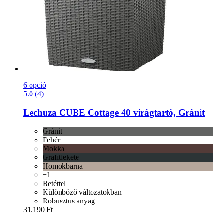
6 opció
5.0 (4)
Lechuza
CUBE Cottage 40 virágtartó, Gránit
Gránit
Fehér
Mokka
Grafitfekete
Homokbarna
+1
Betéttel
Különböző változatokban
Robusztus anyag
31.190 Ft