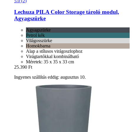
5.0 (2)
Lechuza
PILA Color Storage tároló modul,
Agyagszürke
Agyagszürke
Petrol kék
Világosszürke
Homokbarna
Alap a stílusos virágoszlophoz
Virágtartókkal kombinálható
Méretek: 35 x 35 x 33 cm
25.390 Ft
Ingyenes szállítás eddig: augusztus 10.