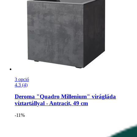
3 opció
4.3 (4)
Deroma
"Quadro Millenium" virágláda
víztartállyal -​ Antracit, 49 cm
-11%