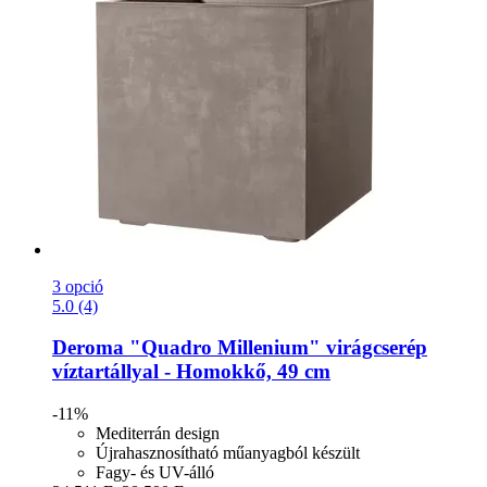
3 opció
5.0 (4)
Deroma
"Quadro Millenium" virágcserép
víztartállyal -​ Homokkő, 49 cm
-11%
Mediterrán design
Újrahasznosítható műanyagból készült
Fagy- és UV-álló