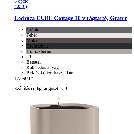
6 opció
4.9 (9)
Lechuza
CUBE Cottage 30 virágtartó, Gránit
Gránit
Fehér
Mokka
Grafitfekete
Homokbarna
+1
Betéttel
Robusztus anyag
Bel- és kültéri használatra
17.690 Ft
Szállítás eddig: augusztus 10.