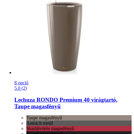
8 opció
5.0 (2)
Lechuza
RONDO Premium 40 virágtartó,
Taupe magasfényű
Taupe magasfényű
Antracit metál
Skarlátvörös magasfényű
Fekete magasfényű