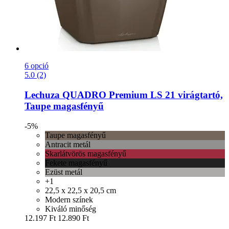
6 opció
5.0 (2)
Lechuza
QUADRO Premium LS 21 virágtartó,
Taupe magasfényű
-5%
Taupe magasfényű
Antracit metál
Skarlátvörös magasfényű
Fekete magasfényű
Ezüst metál
+1
22,5 x 22,5 x 20,5 cm
Modern színek
Kiváló minőség
12.197 Ft
12.890 Ft