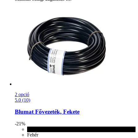
2 opció
5.0 (10)
Blumat
Fővezeték, Fekete
-21%
Fekete
Fehér