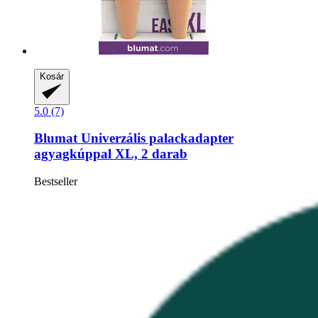
Kosár
5.0 (7)
Blumat
Univerzális palackadapter
agyagkúppal XL, 2 darab
Bestseller