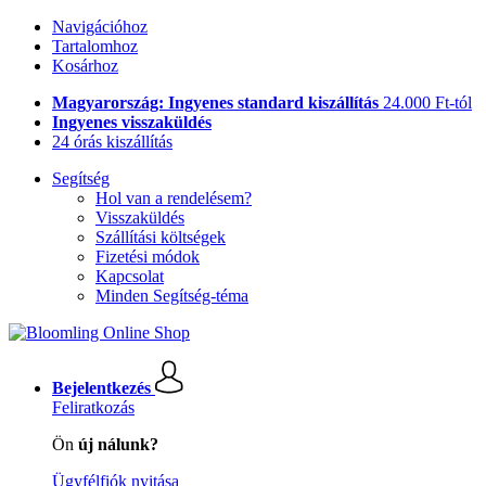
Navigációhoz
Tartalomhoz
Kosárhoz
Magyarország: Ingyenes standard kiszállítás
24.000 Ft-tól
Ingyenes visszaküldés
24 órás kiszállítás
Segítség
Hol van a rendelésem?
Visszaküldés
Szállítási költségek
Fizetési módok
Kapcsolat
Minden Segítség-téma
Bejelentkezés
Feliratkozás
Ön
új nálunk?
Ügyfélfiók nyitása