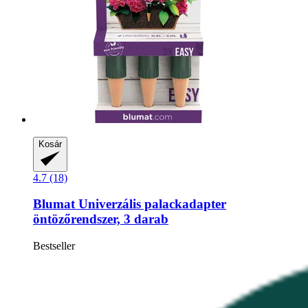
Kosár
4.7 (18)
Blumat
Univerzális palackadapter
öntözőrendszer, 3 darab
Bestseller