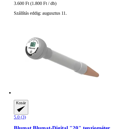
3.600 Ft
(1.800 Ft / db)
Szállítás eddig: augusztus 11.
Kosár
5.0 (3)
Blumat
Blumat-​Digital "20" tenziométer