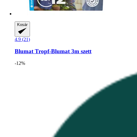
Kosár
4.9 (21)
Blumat
Tropf-​Blumat 3m szett
-12%