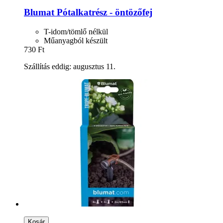
Blumat
Pótalkatrész -​ öntözőfej
T-idom/tömlő nélkül
Műanyagból készült
730 Ft
Szállítás eddig: augusztus 11.
Kosár