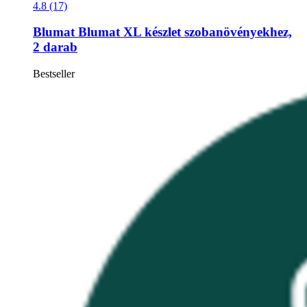
4.8 (17)
Blumat
Blumat XL készlet szobanövényekhez,
2 darab
Bestseller