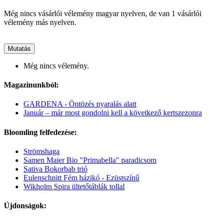
Még nincs vásárlói vélemény magyar nyelven, de van 1 vásárlói
vélemény más nyelven.
Mutatás
Még nincs vélemény.
Magazinunkból:
GARDENA - Öntözés nyaralás alatt
Január – már most gondolni kell a következő kertszezonra
Bloomling felfedezése:
Strömshaga
Samen Maier Bio "Primabella" paradicsom
Sativa Bokorbab trió
Eulenschnitt Fém házikó - Ezüstszínű
Wikholm Spira ültetőtáblák tollal
Újdonságok: