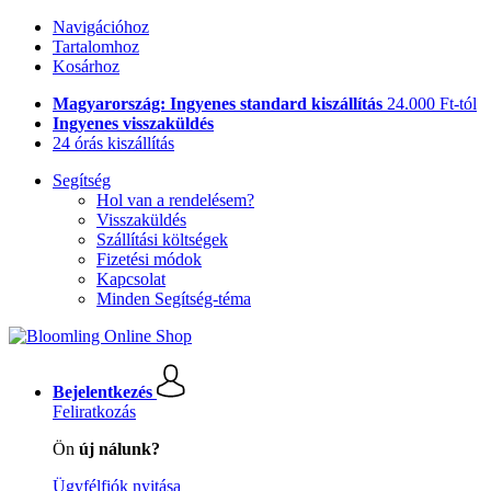
Navigációhoz
Tartalomhoz
Kosárhoz
Magyarország: Ingyenes standard kiszállítás
24.000 Ft-tól
Ingyenes visszaküldés
24 órás kiszállítás
Segítség
Hol van a rendelésem?
Visszaküldés
Szállítási költségek
Fizetési módok
Kapcsolat
Minden Segítség-téma
Bejelentkezés
Feliratkozás
Ön
új nálunk?
Ügyfélfiók nyitása