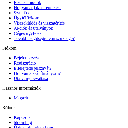
Fizetési módok
Hogyan adjak le rendelést
Szállítás
Ügyfélfiókom
Visszaküldés és visszatérítés
Akciók és utalványok
Céges ügyfelek
További segítségre van szüksége?
Fiókom
Bejelentkezés
Regisztráció
Elfelejtette jelszavát?
Hol van a szállítmányom?
Utalvány beváltása
Hasznos információk
Magazin
Rólunk
Kapcsolat
bloomling
Üzleteink - nice shops