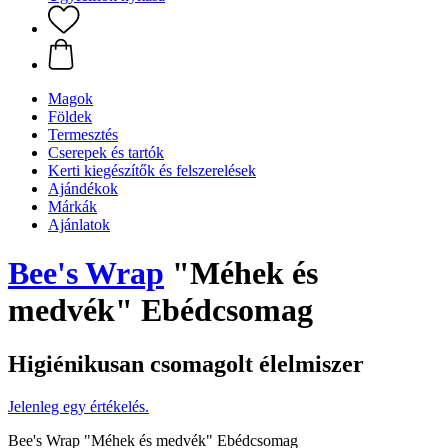
Magok
Földek
Termesztés
Cserepek és tartók
Kerti kiegészítők és felszerelések
Ajándékok
Márkák
Ajánlatok
Bee's Wrap
"Méhek és
medvék" Ebédcsomag
Higiénikusan csomagolt élelmiszer
Jelenleg egy értékelés.
Bee's Wrap "Méhek és medvék" Ebédcsomag