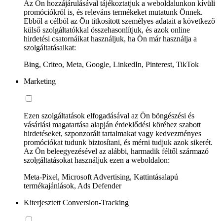
Az Ön hozzájárulásával tájékoztatjuk a weboldalunkon kívüli
promóciókról is, és releváns termékeket mutatunk Önnek.
Ebből a célból az Ön titkosított személyes adatait a következő
külső szolgáltatókkal összehasonlítjuk, és azok online
hirdetési csatornáikat használjuk, ha Ön már használja a
szolgáltatásaikat:
Bing, Criteo, Meta, Google, LinkedIn, Pinterest, TikTok
Marketing
Ezen szolgáltatások elfogadásával az Ön böngészési és
vásárlási magatartása alapján érdeklődési köréhez szabott
hirdetéseket, szponzorált tartalmakat vagy kedvezményes
promóciókat tudunk biztosítani, és mérni tudjuk azok sikerét.
Az Ön beleegyezésével az alábbi, harmadik féltől származó
szolgáltatásokat használjuk ezen a weboldalon:
Meta-Pixel, Microsoft Advertising, Kattintásalapú
termékajánlások, Ads Defender
Kiterjesztett Conversion-Tracking