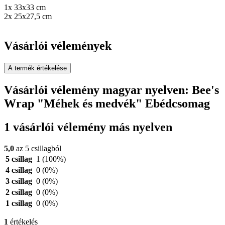
1x 33x33 cm
2x 25x27,5 cm
Vásárlói vélemények
A termék értékelése
Vásárlói vélemény magyar nyelven: Bee's
Wrap "Méhek és medvék" Ebédcsomag
1 vásárlói vélemény más nyelven
5,0
az 5 csillagból
5 csillag
1
(100%)
4 csillag
0
(0%)
3 csillag
0
(0%)
2 csillag
0
(0%)
1 csillag
0
(0%)
1
értékelés