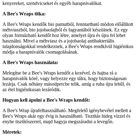
kenyereket, szendvicseket és egyéb harapnivalókat.
A Bee's Wraps titka:
A Bee's Wraps kendők bio pamutból, fenntartható módon előállított
méhviaszból, bio jojobaolajból és fagyantából készülnek. Ez egy
olyan formázható kendőt hoz létre, amelyet újra és újra fel lehet
használni. Mivel a méhviasz és a jojobaolaj antibakteriális
tulajdonságokkal rendelkeznek, a Bee's Wraps rendkívül higiénikus
módja a harapnivalók csomagolásának.
A Bee's Wraps használata:
Melegítse be a Bee's Wraps kendőt
a kezével, és hajtsa rá a
harapnivalók köré, vagy helyezze egy tálra, hogy biztonságosan
lezárja. Csak néhány másodpercbe telik, amíg a ruha újra lehűl, és
az étel higiénikusan lezáródik.
Hogyan kell ápolni a Bee's Wraps kendőt:
A Bee's Wrap újrafelhasználható. Megfelelő igénybevétel mellett a
Bee's Wraps akár egy évig is használható. Tisztítás hideg vízzel és
enyhe tisztítószerrel, majd hagyja megszáradni a levegőn.
Méretek: