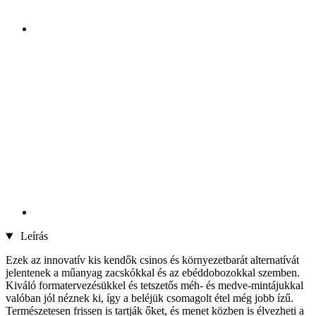
Leírás
Ezek az innovatív kis kendők csinos és környezetbarát alternatívát
jelentenek a műanyag zacskókkal és az ebéddobozokkal szemben.
Kiváló formatervezésükkel és tetszetős méh- és medve-mintájukkal
valóban jól néznek ki, így a beléjük csomagolt étel még jobb ízű.
Természetesen frissen is tartják őket, és menet közben is élvezheti a