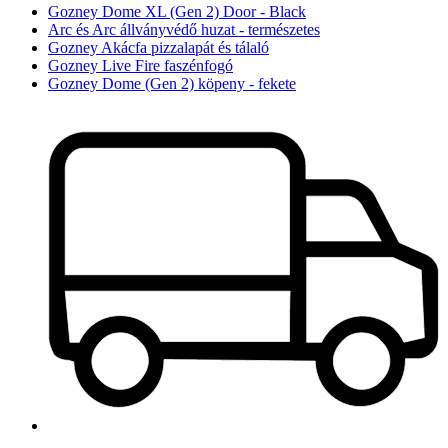
Gozney Dome XL (Gen 2) Door - Black
Arc és Arc állványvédő huzat - természetes
Gozney Akácfa pizzalapát és tálaló
Gozney Live Fire faszénfogó
Gozney Dome (Gen 2) köpeny - fekete