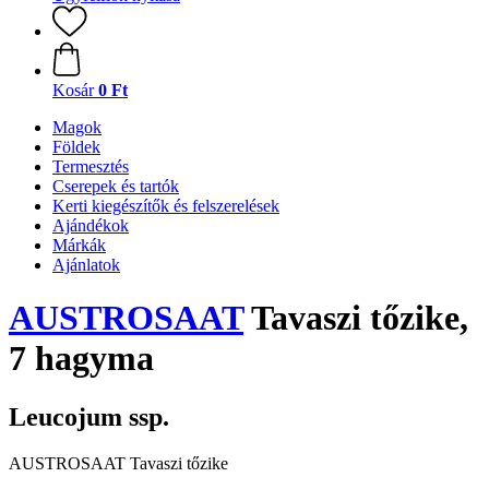
Kosár
0 Ft
Magok
Földek
Termesztés
Cserepek és tartók
Kerti kiegészítők és felszerelések
Ajándékok
Márkák
Ajánlatok
AUSTROSAAT
Tavaszi tőzike,
7 hagyma
Leucojum ssp.
AUSTROSAAT Tavaszi tőzike