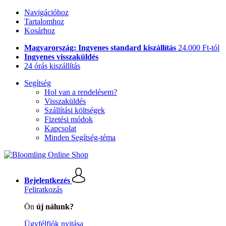
Navigációhoz
Tartalomhoz
Kosárhoz
Magyarország: Ingyenes standard kiszállítás
24.000 Ft-tól
Ingyenes visszaküldés
24 órás kiszállítás
Segítség
Hol van a rendelésem?
Visszaküldés
Szállítási költségek
Fizetési módok
Kapcsolat
Minden Segítség-téma
Bejelentkezés
Feliratkozás
Ön
új nálunk?
Ügyfélfiók nyitása