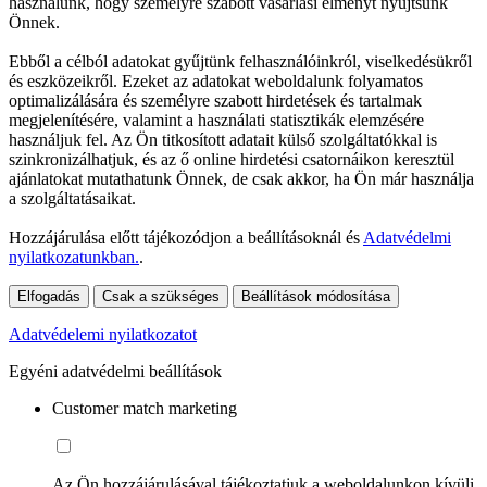
használunk, hogy személyre szabott vásárlási élményt nyújtsunk
Önnek.
Ebből a célból adatokat gyűjtünk felhasználóinkról, viselkedésükről
és eszközeikről. Ezeket az adatokat weboldalunk folyamatos
optimalizálására és személyre szabott hirdetések és tartalmak
megjelenítésére, valamint a használati statisztikák elemzésére
használjuk fel. Az Ön titkosított adatait külső szolgáltatókkal is
szinkronizálhatjuk, és az ő online hirdetési csatornáikon keresztül
ajánlatokat mutathatunk Önnek, de csak akkor, ha Ön már használja
a szolgáltatásaikat.
Hozzájárulása előtt tájékozódjon a beállításoknál és
Adatvédelmi
nyilatkozatunkban.
.
Elfogadás
Csak a szükséges
Beállítások módosítása
Adatvédelemi nyilatkozatot
Egyéni adatvédelmi beállítások
Customer match marketing
Az Ön hozzájárulásával tájékoztatjuk a weboldalunkon kívüli