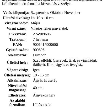
kell ültetni, mert fennáll a kiszáradás veszélye.
Vetés időpontja:
Szeptember, Október, November
Ültetési távolság:
kb. 10 x 10 cm
Virágzás ideje:
Május
Virág színe:
Világos-fehér árnyalatok
Cikkszám:
AS-909606
Tartalom:
7 hagyma
EAN:
9001415909606
Gyártói szám:
909606
Alkalmazás:
Outdoor
Szabadföldi, Cserepek, tálak és virágládák
Ültetési hely:
(kültéri), Korai ágyás és üvegház
Vágott virág:
Igen
Ültetési mélység:
10 - 15 cm
Alkalmazás:
Ágyás és cserép
Növekedési
40 cm
magasság:
Elhelyezés:
Árnyékos hely
Az alábbi
formában
Hálós tasak