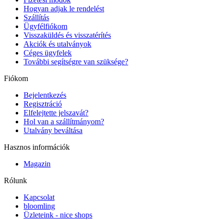
Hogyan adjak le rendelést
Szállítás
Ügyfélfiókom
Visszaküldés és visszatérítés
Akciók és utalványok
Céges ügyfelek
További segítségre van szüksége?
Fiókom
Bejelentkezés
Regisztráció
Elfelejtette jelszavát?
Hol van a szállítmányom?
Utalvány beváltása
Hasznos információk
Magazin
Rólunk
Kapcsolat
bloomling
Üzleteink - nice shops