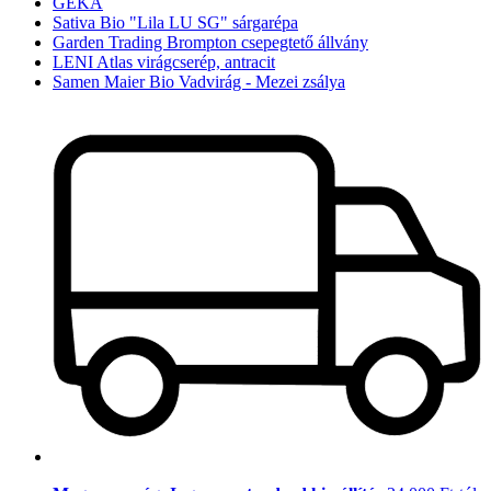
GEKA
Sativa Bio "Lila LU SG" sárgarépa
Garden Trading Brompton csepegtető állvány
LENI Atlas virágcserép, antracit
Samen Maier Bio Vadvirág - Mezei zsálya