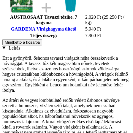
AUSTROSAAT Tavaszi tőzike, 7
2.020 Ft
(25.250 Ft /
hagyma
kg)
GARDENA Virághagyma ültető
5.940 Ft
Teljes összeg:
7.960 Ft
Mindkettő a kosárba
Leírás
Ezt a gyönyörű, őshonos tavaszi virágzót néha összekeverik a
hóvirággal. A tavaszi tőzikék magasabbra nőnek, leveleik
szélesebbek, illetve az azonos hosszúságú szirmok zöldessárga,
hegyes csúcsaikban különböznek a hóvirágoktól. A virágok feltűnő
harang alakúak, és általában egyenként, ritkán párban jelennek meg
egy száron. Egyébként a Leucojum botanikai név jelentése fehér
ibolya.
Az ártéri és vegyes lombhullató erdők védett őshonos növénye
szereti a humuszos, vízáteresztő talajt, amelynek nem szabad
kiszáradnia. Alkalmas az elvadulásra, fokozatosan nagyobb
populációkat alkot, ha háborítatlanul növekszik az agyagos,
humuszos talajokon. A korai virágzó értékes első táplálékforrást
kínál a rovarok számára. Vágott virágként is alkalmasak. A
hagymákat nem szabad levegőn tárolni, és a lehető leghamarabb el