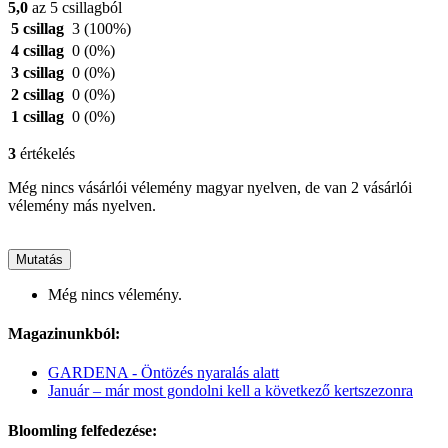
5,0
az 5 csillagból
5 csillag
3
(100%)
4 csillag
0
(0%)
3 csillag
0
(0%)
2 csillag
0
(0%)
1 csillag
0
(0%)
3
értékelés
Még nincs vásárlói vélemény magyar nyelven, de van 2 vásárlói
vélemény más nyelven.
Mutatás
Még nincs vélemény.
Magazinunkból:
GARDENA - Öntözés nyaralás alatt
Január – már most gondolni kell a következő kertszezonra
Bloomling felfedezése: