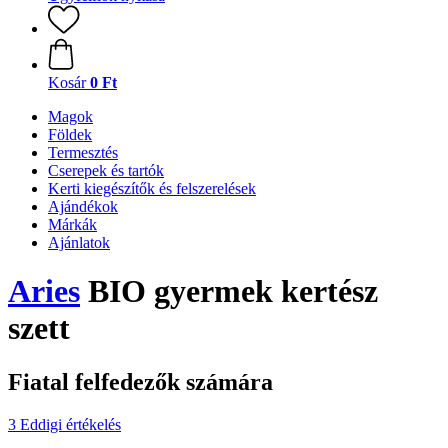
Kosár
0 Ft
Magok
Földek
Termesztés
Cserepek és tartók
Kerti kiegészítők és felszerelések
Ajándékok
Márkák
Ajánlatok
Aries
BIO gyermek kertész
szett
Fiatal felfedezők számára
3 Eddigi értékelés