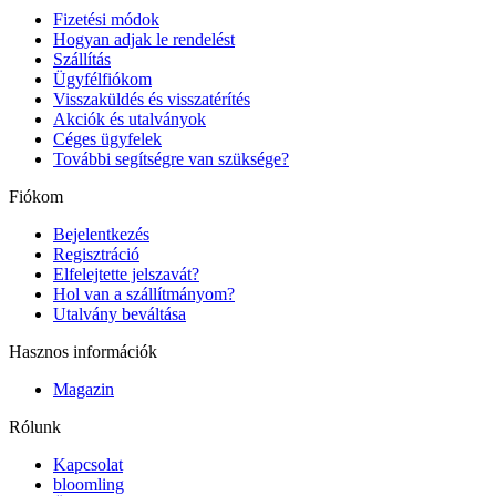
Fizetési módok
Hogyan adjak le rendelést
Szállítás
Ügyfélfiókom
Visszaküldés és visszatérítés
Akciók és utalványok
Céges ügyfelek
További segítségre van szüksége?
Fiókom
Bejelentkezés
Regisztráció
Elfelejtette jelszavát?
Hol van a szállítmányom?
Utalvány beváltása
Hasznos információk
Magazin
Rólunk
Kapcsolat
bloomling