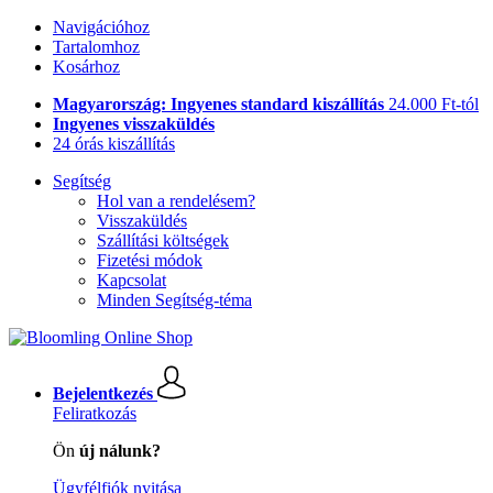
Navigációhoz
Tartalomhoz
Kosárhoz
Magyarország: Ingyenes standard kiszállítás
24.000 Ft-tól
Ingyenes visszaküldés
24 órás kiszállítás
Segítség
Hol van a rendelésem?
Visszaküldés
Szállítási költségek
Fizetési módok
Kapcsolat
Minden Segítség-téma
Bejelentkezés
Feliratkozás
Ön
új nálunk?
Ügyfélfiók nyitása