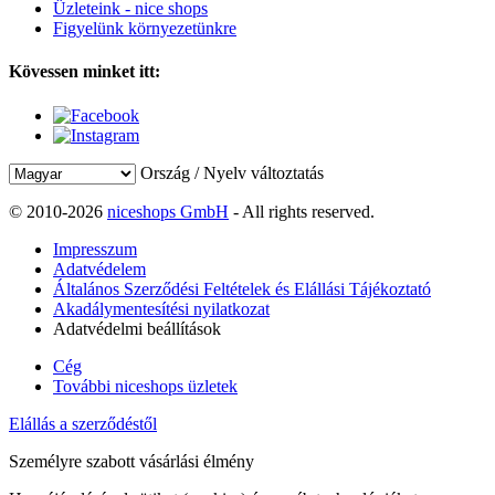
Üzleteink - nice shops
Figyelünk környezetünkre
Kövessen minket itt:
Ország / Nyelv változtatás
© 2010-2026
niceshops GmbH
- All rights reserved.
Impresszum
Adatvédelem
Általános Szerződési Feltételek és Elállási Tájékoztató
Akadálymentesítési nyilatkozat
Adatvédelmi beállítások
Cég
További niceshops üzletek
Elállás a szerződéstől
Személyre szabott vásárlási élmény