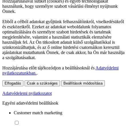
Hozzájárulásával sütiket (cookies) és egyéb technológiákat
használunk, hogy személyre szabott vásárlási élményt nyújtsunk
Önnek.
Ebből a célból adatokat gyűjtünk felhasználóinkról, viselkedésükről
és eszközeikről. Ezeket az adatokat weboldalunk folyamatos
optimalizálására és személyre szabott hirdetések és tartalmak
megjelenítésére, valamint a használati statisztikák elemzésére
használjuk fel. Az Ön titkosított adatait külső szolgáltatókkal is
szinkronizálhatjuk, és az ő online hirdetési csatornáikon keresztül
ajánlatokat mutathatunk Önnek, de csak akkor, ha Ön már használja
a szolgáltatásaikat.
Hozzájárulása előtt tájékozódjon a beállításoknál és
Adatvédelmi
nyilatkozatunkban.
.
Elfogadás
Csak a szükséges
Beállítások módosítása
Adatvédelemi nyilatkozatot
Egyéni adatvédelmi beállítások
Customer match marketing