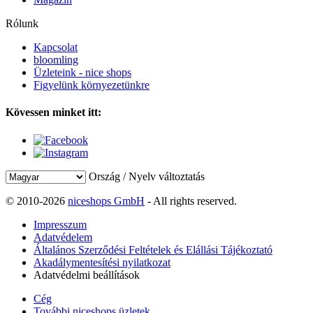
Rólunk
Kapcsolat
bloomling
Üzleteink - nice shops
Figyelünk környezetünkre
Kövessen minket itt:
Ország / Nyelv változtatás
© 2010-2026
niceshops GmbH
- All rights reserved.
Impresszum
Adatvédelem
Általános Szerződési Feltételek és Elállási Tájékoztató
Akadálymentesítési nyilatkozat
Adatvédelmi beállítások
Cég
További niceshops üzletek