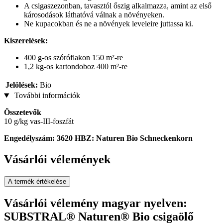
A csigaszezonban, tavasztól őszig alkalmazza, amint az első
károsodások láthatóvá válnak a növényeken.
Ne kupacokban és ne a növények leveleire juttassa ki.
Kiszerelések:
400 g-os szóróflakon 150 m²-re
1,2 kg-os kartondoboz 400 m²-re
Jelölések:
Bio
További információk
Összetevők
10 g/kg vas-III-foszfát
Engedélyszám: 3620 HBZ: Naturen Bio Schneckenkorn
Vásárlói vélemények
A termék értékelése
Vásárlói vélemény magyar nyelven:
SUBSTRAL® Naturen® Bio csigaölő