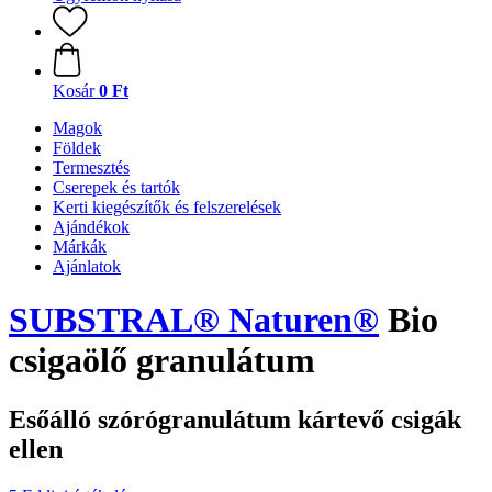
Kosár
0 Ft
Magok
Földek
Termesztés
Cserepek és tartók
Kerti kiegészítők és felszerelések
Ajándékok
Márkák
Ajánlatok
SUBSTRAL® Naturen®
Bio
csigaölő granulátum
Esőálló szórógranulátum kártevő csigák
ellen