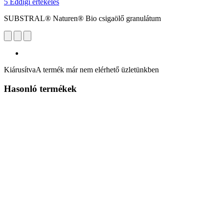
5 Eddigi értékelés
SUBSTRAL® Naturen® Bio csigaölő granulátum
Kiárusítva
A termék már nem elérhető üzletünkben
Hasonló termékek