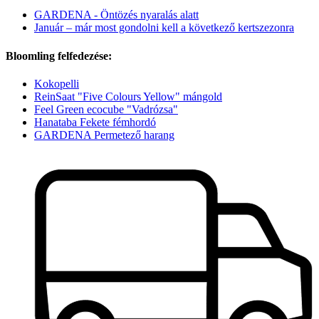
GARDENA - Öntözés nyaralás alatt
Január – már most gondolni kell a következő kertszezonra
Bloomling felfedezése:
Kokopelli
ReinSaat "Five Colours Yellow" mángold
Feel Green ecocube "Vadrózsa"
Hanataba Fekete fémhordó
GARDENA Permetező harang