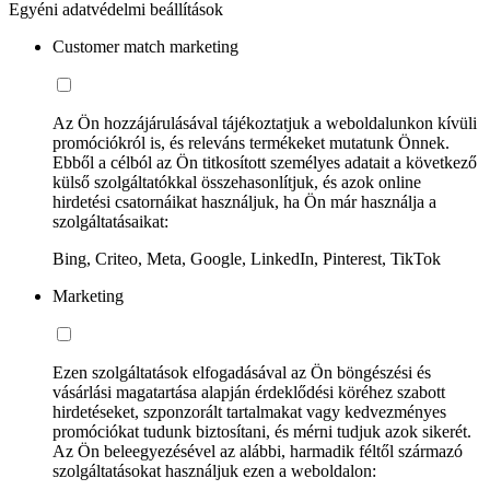
Egyéni adatvédelmi beállítások
Customer match marketing
Az Ön hozzájárulásával tájékoztatjuk a weboldalunkon kívüli
promóciókról is, és releváns termékeket mutatunk Önnek.
Ebből a célból az Ön titkosított személyes adatait a következő
külső szolgáltatókkal összehasonlítjuk, és azok online
hirdetési csatornáikat használjuk, ha Ön már használja a
szolgáltatásaikat:
Bing, Criteo, Meta, Google, LinkedIn, Pinterest, TikTok
Marketing
Ezen szolgáltatások elfogadásával az Ön böngészési és
vásárlási magatartása alapján érdeklődési köréhez szabott
hirdetéseket, szponzorált tartalmakat vagy kedvezményes
promóciókat tudunk biztosítani, és mérni tudjuk azok sikerét.
Az Ön beleegyezésével az alábbi, harmadik féltől származó
szolgáltatásokat használjuk ezen a weboldalon: