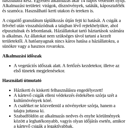
használatra kész. Egyetlen alkalmazás akár 14 napos védelmet nyújt.
Alkalmazási területei: virágok, dísznövények, saláták, káposztafélék
és szamóca. Használható kerti utakon és tereken is.
A csigaölő granulátum táplálkozás útján fejti ki hatását. A csigák a
felvétel után visszahúzódnak a talajban lévő rejtekhelyükre, ahol
elpusztulnak és lebomlanak. Háziállatokat tartó háztartások számára
is alkalmas. Az állatokat nem szükséges távol tartani a kezelt
területektől. A hatóanyagnak nincs káros hatása a háziállatokra, a
sünökre vagy a hasznos rovarokra.
Alkalmazási időszak
A vegetációs időszak alatt. A fertőzés kezdetekor, illetve az
első tünetek megjelenésekor.
Használati útmutató
Házikerti és kiskerti felhasználásra engedélyezett!
A kártevő csigák elleni védekezés érdekében szórja szét a
kultúrnövények köré.
A csalétket ne közvetlenül a növényekre szórja, hanem a
talajra juttassa ki.
Szabadföldön az alkalmazás nedves és enyhe körülmények
között a leghatékonyabb, vagyis olyan időjárás esetén, amikor
a kártevő csigák a legaktívabbak.