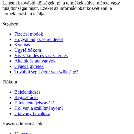
Lehetnek további költségek, pl. a termékek súlya, mérete vagy
tulajdonságai miatt. Ezeket az információkat közvetlenül a
termékleírásban találja.
Segítség
Fizetési módok
Hogyan adjak le rendelést
Szállítás
Ügyfélfiókom
Visszaküldés és visszatérítés
Akciók és utalványok
Céges ügyfelek
További segítségre van szüksége?
Fiókom
Bejelentkezés
Regisztráció
Elfelejtette jelszavát?
Hol van a szállítmányom?
Utalvány beváltása
Hasznos információk
Magazin