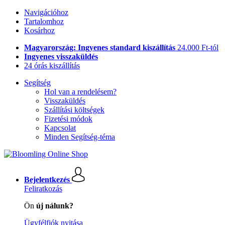
Navigációhoz
Tartalomhoz
Kosárhoz
Magyarország: Ingyenes standard kiszállítás
24.000 Ft-tól
Ingyenes visszaküldés
24 órás kiszállítás
Segítség
Hol van a rendelésem?
Visszaküldés
Szállítási költségek
Fizetési módok
Kapcsolat
Minden Segítség-téma
Bejelentkezés
Feliratkozás
Ön
új nálunk?
Ügyfélfiók nyitása