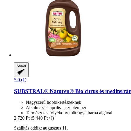
Kosár
5.0 (1)
SUBSTRAL® Naturen®
Bio citrus és mediterrá
Nagyszerű hobbikertészeknek
Alkalmazás: április – szeptember
Természetes folyékony műtrágya barna algával
2.720 Ft
(5.440 Ft / l)
Szállítás eddig: augusztus 11.