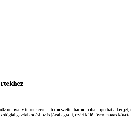
rtekhez
novatív termékeivel a természettel harmóniában ápolhatja kertjét, és
iai gazdálkodáshoz is jóváhagyott, ezért különösen magas követelmé