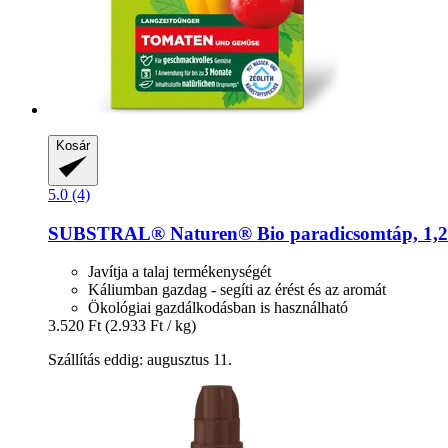
Kosár
5.0 (4)
SUBSTRAL® Naturen®
Bio paradicsomtáp, 1,
Javítja a talaj termékenységét
Káliumban gazdag - segíti az érést és az aromát
Ökológiai gazdálkodásban is használható
3.520 Ft
(2.933 Ft / kg)
Szállítás eddig: augusztus 11.