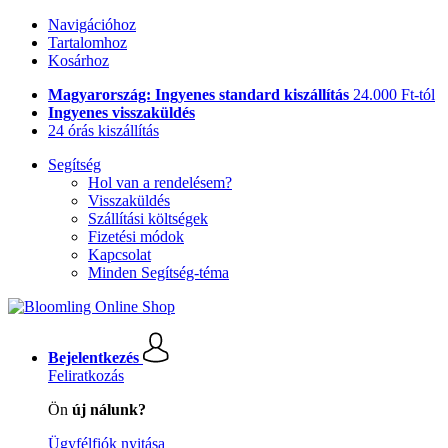
Navigációhoz
Tartalomhoz
Kosárhoz
Magyarország: Ingyenes standard kiszállítás
24.000 Ft-tól
Ingyenes visszaküldés
24 órás kiszállítás
Segítség
Hol van a rendelésem?
Visszaküldés
Szállítási költségek
Fizetési módok
Kapcsolat
Minden Segítség-téma
Bejelentkezés
Feliratkozás
Ön
új nálunk?
Ügyfélfiók nyitása