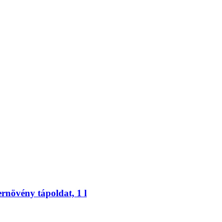
rnövény tápoldat, 1 l