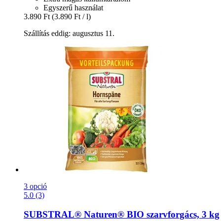
Egyszerű használat
3.890 Ft
(3.890 Ft / l)
Szállítás eddig: augusztus 11.
3 opció
5.0 (3)
SUBSTRAL® Naturen®
BIO szarvforgács, 3 kg