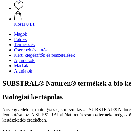
Kosár
0 Ft
Magok
Földek
Termesztés
Cserepek és tartók
Kerti kiegészítők és felszerelések
Ajándékok
Márkák
Ajánlatok
SUBSTRAL® Naturen® termékek a bio ke
Biológiai kertápolás
Növényvédelem, műtrágyázás, kártevőirtás - a SUBSTRAL® Naturen® in
fenntartásához. A SUBSTRAL® Naturen® számos terméke még az ökológ
kertészkedés érdekében.