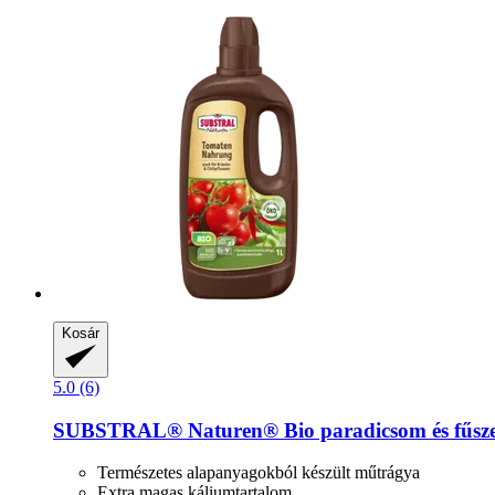
Kosár
5.0 (6)
SUBSTRAL® Naturen®
Bio paradicsom és fűsze
Természetes alapanyagokból készült műtrágya
Extra magas káliumtartalom