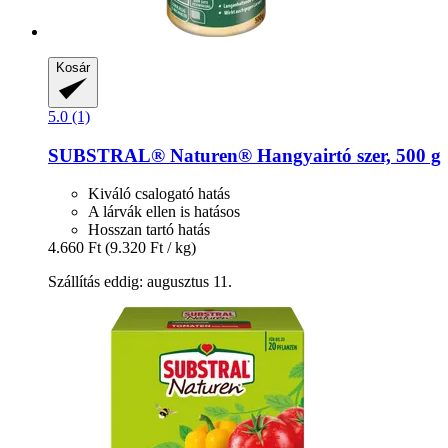
Kosár
5.0 (1)
SUBSTRAL® Naturen®
Hangyairtó szer, 500 g
Kiváló csalogató hatás
A lárvák ellen is hatásos
Hosszan tartó hatás
4.660 Ft
(9.320 Ft / kg)
Szállítás eddig: augusztus 11.