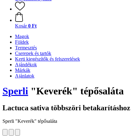
Kosár
0 Ft
Magok
Földek
Termesztés
Cserepek és tartók
Kerti kiegészítők és felszerelések
Ajándékok
Márkák
Ajánlatok
Sperli
"Keverék" tépősaláta
Lactuca sativa többszöri betakarításhoz
Sperli "Keverék" tépősaláta