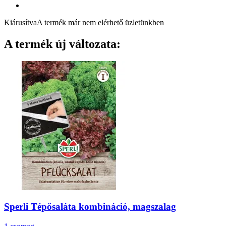
Kiárusítva
A termék már nem elérhető üzletünkben
A termék új változata:
Sperli
Tépősaláta kombináció, magszalag