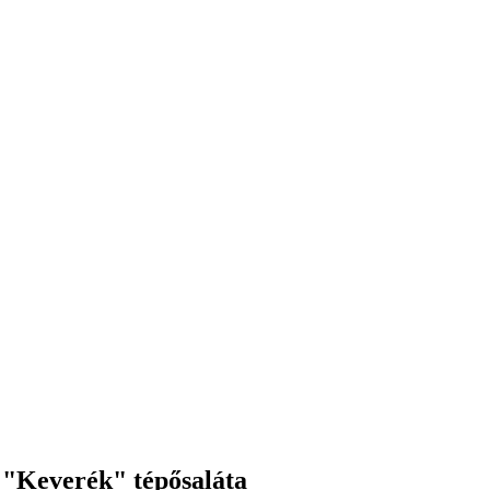
 "Keverék" tépősaláta