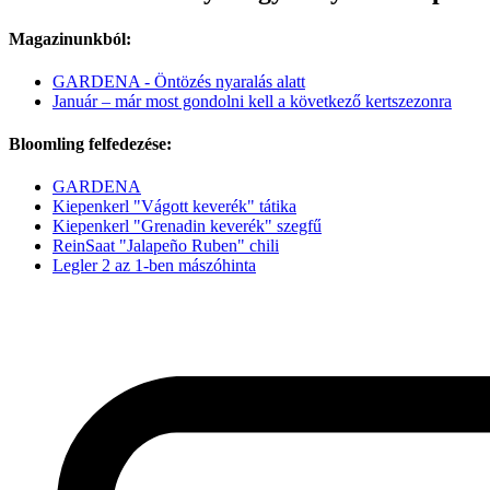
Magazinunkból:
GARDENA - Öntözés nyaralás alatt
Január – már most gondolni kell a következő kertszezonra
Bloomling felfedezése:
GARDENA
Kiepenkerl "Vágott keverék" tátika
Kiepenkerl "Grenadin keverék" szegfű
ReinSaat "Jalapeño Ruben" chili
Legler 2 az 1-ben mászóhinta