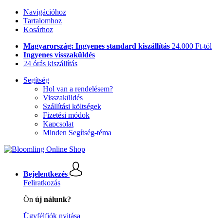
Navigációhoz
Tartalomhoz
Kosárhoz
Magyarország: Ingyenes standard kiszállítás
24.000 Ft-tól
Ingyenes visszaküldés
24 órás kiszállítás
Segítség
Hol van a rendelésem?
Visszaküldés
Szállítási költségek
Fizetési módok
Kapcsolat
Minden Segítség-téma
Bejelentkezés
Feliratkozás
Ön
új nálunk?
Ügyfélfiók nyitása