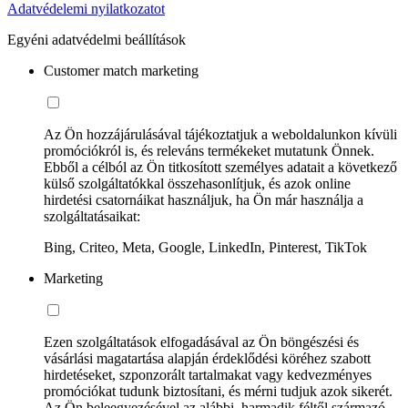
Adatvédelemi nyilatkozatot
Egyéni adatvédelmi beállítások
Customer match marketing
Az Ön hozzájárulásával tájékoztatjuk a weboldalunkon kívüli
promóciókról is, és releváns termékeket mutatunk Önnek.
Ebből a célból az Ön titkosított személyes adatait a következő
külső szolgáltatókkal összehasonlítjuk, és azok online
hirdetési csatornáikat használjuk, ha Ön már használja a
szolgáltatásaikat:
Bing, Criteo, Meta, Google, LinkedIn, Pinterest, TikTok
Marketing
Ezen szolgáltatások elfogadásával az Ön böngészési és
vásárlási magatartása alapján érdeklődési köréhez szabott
hirdetéseket, szponzorált tartalmakat vagy kedvezményes
promóciókat tudunk biztosítani, és mérni tudjuk azok sikerét.
Az Ön beleegyezésével az alábbi, harmadik féltől származó