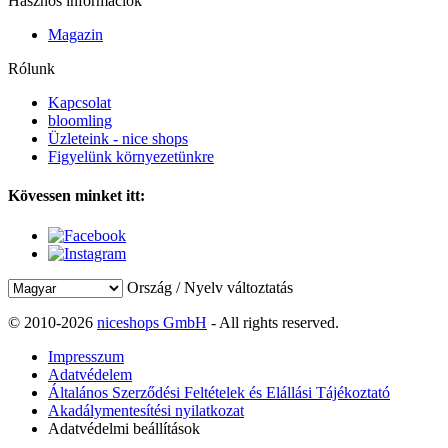
Hasznos információk
Magazin
Rólunk
Kapcsolat
bloomling
Üzleteink - nice shops
Figyelünk környezetünkre
Kövessen minket itt:
Ország / Nyelv változtatás
© 2010-2026
niceshops GmbH
- All rights reserved.
Impresszum
Adatvédelem
Általános Szerződési Feltételek és Elállási Tájékoztató
Akadálymentesítési nyilatkozat
Adatvédelmi beállítások