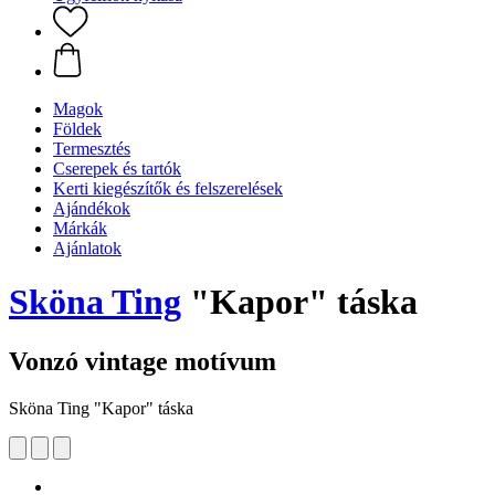
Magok
Földek
Termesztés
Cserepek és tartók
Kerti kiegészítők és felszerelések
Ajándékok
Márkák
Ajánlatok
Sköna Ting
"Kapor" táska
Vonzó vintage motívum
Sköna Ting "Kapor" táska