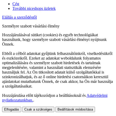
Cég
További niceshops üzletek
Elállás a szerződéstől
Személyre szabott vásárlási élmény
Hozzájárulásával sütiket (cookies) és egyéb technológiákat
használunk, hogy személyre szabott vásárlási élményt nyújtsunk
Önnek.
Ebből a célból adatokat gyűjtünk felhasználóinkról, viselkedésükről
és eszközeikről. Ezeket az adatokat weboldalunk folyamatos
optimalizálására és személyre szabott hirdetések és tartalmak
megjelenítésére, valamint a használati statisztikák elemzésére
használjuk fel. Az Ön titkosított adatait külső szolgáltatókkal is
szinkronizálhatjuk, és az ő online hirdetési csatornáikon keresztül
ajánlatokat mutathatunk Önnek, de csak akkor, ha Ön már használja
a szolgáltatásaikat.
Hozzájárulása előtt tájékozódjon a beállításoknál és
Adatvédelmi
nyilatkozatunkban.
.
Elfogadás
Csak a szükséges
Beállítások módosítása