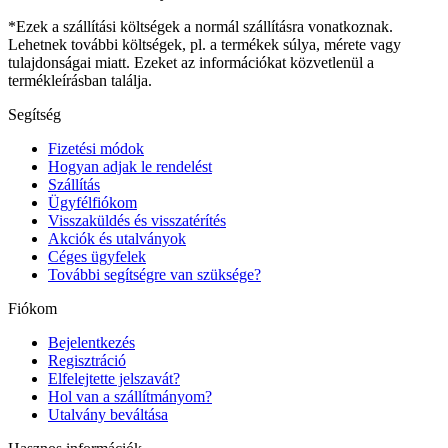
*Ezek a szállítási költségek a normál szállításra vonatkoznak.
Lehetnek további költségek, pl. a termékek súlya, mérete vagy
tulajdonságai miatt. Ezeket az információkat közvetlenül a
termékleírásban találja.
Segítség
Fizetési módok
Hogyan adjak le rendelést
Szállítás
Ügyfélfiókom
Visszaküldés és visszatérítés
Akciók és utalványok
Céges ügyfelek
További segítségre van szüksége?
Fiókom
Bejelentkezés
Regisztráció
Elfelejtette jelszavát?
Hol van a szállítmányom?
Utalvány beváltása