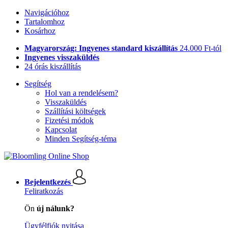
Navigációhoz
Tartalomhoz
Kosárhoz
Magyarország: Ingyenes standard kiszállítás
24.000 Ft-tól
Ingyenes visszaküldés
24 órás kiszállítás
Segítség
Hol van a rendelésem?
Visszaküldés
Szállítási költségek
Fizetési módok
Kapcsolat
Minden Segítség-téma
Bejelentkezés
Feliratkozás
Ön
új nálunk?
Ügyfélfiók nyitása