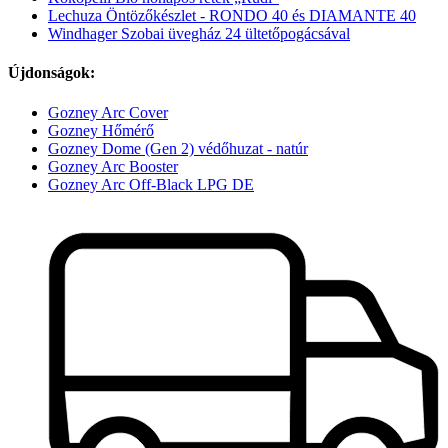
Lechuza Öntözőkészlet - RONDO 40 és DIAMANTE 40
Windhager Szobai üvegház 24 ültetőpogácsával
Újdonságok:
Gozney Arc Cover
Gozney Hőmérő
Gozney Dome (Gen 2) védőhuzat - natúr
Gozney Arc Booster
Gozney Arc Off-Black LPG DE