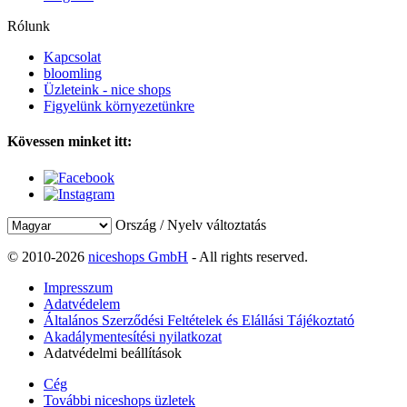
Rólunk
Kapcsolat
bloomling
Üzleteink - nice shops
Figyelünk környezetünkre
Kövessen minket itt:
Ország / Nyelv változtatás
© 2010-2026
niceshops GmbH
- All rights reserved.
Impresszum
Adatvédelem
Általános Szerződési Feltételek és Elállási Tájékoztató
Akadálymentesítési nyilatkozat
Adatvédelmi beállítások
Cég
További niceshops üzletek