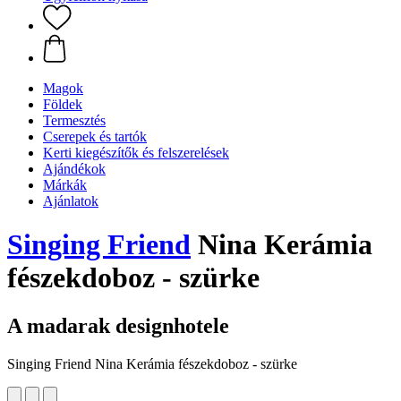
Magok
Földek
Termesztés
Cserepek és tartók
Kerti kiegészítők és felszerelések
Ajándékok
Márkák
Ajánlatok
Singing Friend
Nina Kerámia
fészekdoboz - szürke
A madarak designhotele
Singing Friend Nina Kerámia fészekdoboz - szürke