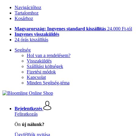
Navigációhoz
Tartalomhoz
Kosárhoz
Magyarország: Ingyenes standard kiszállítás
24.000 Ft-tól
Ingyenes visszaküldés
24 órás kiszállítás
Segítség
Hol van a rendelésem?
Visszaküldés
Szállítási költségek
Fizetési módok
Kapcsolat
Minden Segítség-téma
Bejelentkezés
Feliratkozás
Ön
új nálunk?
Ügyfélfiók nyitása