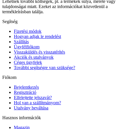
Lehetnek további költségek, pl. a termékek súlya, mérete vagy
tulajdonságai miatt. Ezeket az információkat közvetlenül a
termékleírásban találja.
Segítség
Fizetési módok
Hogyan adjak le rendelést
Szállítás
Ügyfélfiókom
Visszaküldés és visszatérítés
Akciók és utalványok
Céges ügyfelek
További segítségre van szüksége?
Fiókom
Bejelentkezés
Regisztráció
Elfelejtette jelszavát?
Hol van a szállítmányom?
Utalvány beváltása
Hasznos információk
Magazin