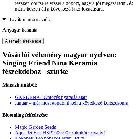
fészket, öblítse le vízzel a dobozt, hagyja jól megszáradni, és
máris készen áll a következő lakó fogadására.
További információk
Anyaga:
kerámia
A termék értékelése
Vásárlói vélemény magyar nyelven:
Singing Friend Nina Kerámia
fészekdoboz - szürke
Magazinunkból:
GARDENA - Öntözés nyaralás alatt
Január – már most gondolni kell a következő kertszezonra
Bloomling felfedezése:
Magic Garden Seeds
Aqua Jet Eco HSP1600-00 szőkőkút szivattyú
Kokopelli Bio hónapos retek „Rudi“