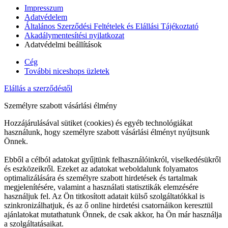
Impresszum
Adatvédelem
Általános Szerződési Feltételek és Elállási Tájékoztató
Akadálymentesítési nyilatkozat
Adatvédelmi beállítások
Cég
További niceshops üzletek
Elállás a szerződéstől
Személyre szabott vásárlási élmény
Hozzájárulásával sütiket (cookies) és egyéb technológiákat
használunk, hogy személyre szabott vásárlási élményt nyújtsunk
Önnek.
Ebből a célból adatokat gyűjtünk felhasználóinkról, viselkedésükről
és eszközeikről. Ezeket az adatokat weboldalunk folyamatos
optimalizálására és személyre szabott hirdetések és tartalmak
megjelenítésére, valamint a használati statisztikák elemzésére
használjuk fel. Az Ön titkosított adatait külső szolgáltatókkal is
szinkronizálhatjuk, és az ő online hirdetési csatornáikon keresztül
ajánlatokat mutathatunk Önnek, de csak akkor, ha Ön már használja
a szolgáltatásaikat.