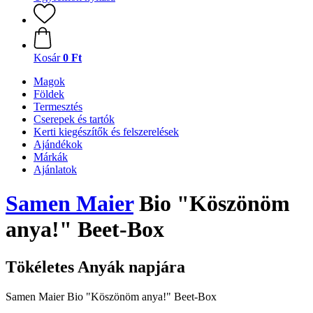
Kosár
0 Ft
Magok
Földek
Termesztés
Cserepek és tartók
Kerti kiegészítők és felszerelések
Ajándékok
Márkák
Ajánlatok
Samen Maier
Bio "Köszönöm
anya!" Beet-Box
Tökéletes Anyák napjára
Samen Maier Bio "Köszönöm anya!" Beet-Box