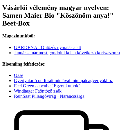
Vásárlói vélemény magyar nyelven:
Samen Maier Bio "Köszönöm anya!"
Beet-Box
Magazinunkból:
GARDENA - Öntözés nyaralás alatt
Január – már most gondolni kell a következő kertszezonra
Bloomling felfedezése:
Oase
Gyertyatartó perforált mintával mini pálcagyertyákhoz
Feel Green ecocube "Egzotikumok"
Windhager Faöntöző zsák
ReinSaat Pillangóvirág - Narancssárga