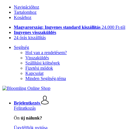
Navigációhoz
Tartalomhoz
Kosárhoz
Magyarország: Ingyenes standard kiszállítás
24.000 Ft-tól
Ingyenes visszaküldés
24 órás kiszállítás
Segítség
Hol van a rendelésem?
Visszaküldés
Szállítási költségek
Fizetési módok
Kapcsolat
Minden Segítség-téma
Bejelentkezés
Feliratkozás
Ön
új nálunk?
Ügyfélfiók nyitása