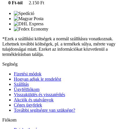
0 Ft-tól
2.150 Ft
*Ezek a szállítási költségek a normál szállításra vonatkoznak.
Lehetnek további költségek, pl. a termékek súlya, mérete vagy
tulajdonságai miatt. Ezeket az információkat közvetlenül a
termékleírásban találja.
Segítség
Fizetési módok
Hogyan adjak le rendelést
Szállítás
Ügyfélfiókom
Visszaküldés és visszatérítés
Akciók és utalványok
Céges ügyfelek
További segítségre van szüksége?
Fiókom