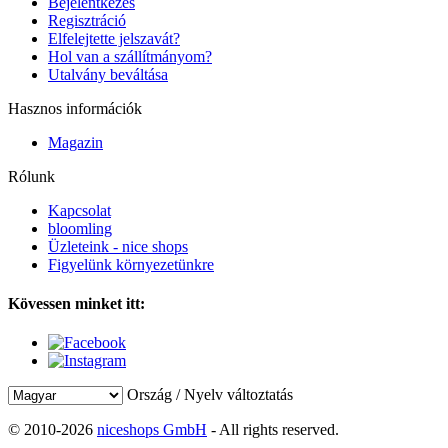
Bejelentkezés
Regisztráció
Elfelejtette jelszavát?
Hol van a szállítmányom?
Utalvány beváltása
Hasznos információk
Magazin
Rólunk
Kapcsolat
bloomling
Üzleteink - nice shops
Figyelünk környezetünkre
Kövessen minket itt:
Ország / Nyelv változtatás
© 2010-2026
niceshops GmbH
- All rights reserved.