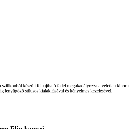
a szilikonból készült felhajtható fedél megakadályozza a véletlen kibor
g lenyűgöző stílusos kialakításával és kényelmes kezelésével.
rm Flip kancsó