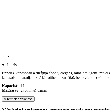
Leírás
Ennek a kancsónak a dizájnja éppoly elegáns, mint intelligens, mivel 
kancsóban maradjanak. Akár otthon, akár útközben, ez a kancsó mindi
Kapacitás:
1L
Magasság:
275mm Ø 82mm
A termék értékelése
Vásárlói vélemény magyar nyelven: sagafo