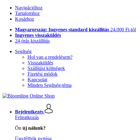
Navigációhoz
Tartalomhoz
Kosárhoz
Magyarország: Ingyenes standard kiszállítás
24.000 Ft-tól
Ingyenes visszaküldés
24 órás kiszállítás
Segítség
Hol van a rendelésem?
Visszaküldés
Szállítási költségek
Fizetési módok
Kapcsolat
Minden Segítség-téma
Bejelentkezés
Feliratkozás
Ön
új nálunk?
Ügyfélfiók nyitása