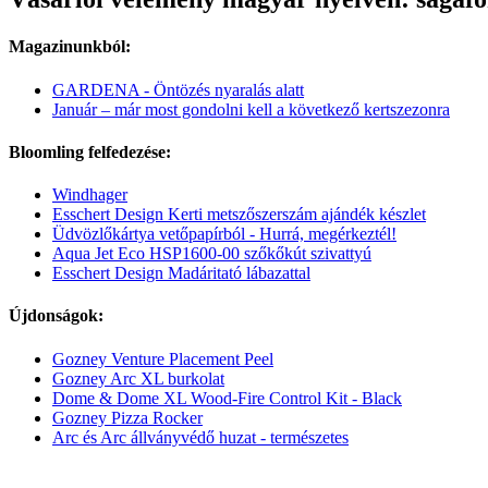
Magazinunkból:
GARDENA - Öntözés nyaralás alatt
Január – már most gondolni kell a következő kertszezonra
Bloomling felfedezése:
Windhager
Esschert Design Kerti metszőszerszám ajándék készlet
Üdvözlőkártya vetőpapírból - Hurrá, megérkeztél!
Aqua Jet Eco HSP1600-00 szőkőkút szivattyú
Esschert Design Madáritató lábazattal
Újdonságok:
Gozney Venture Placement Peel
Gozney Arc XL burkolat
Dome & Dome XL Wood-Fire Control Kit - Black
Gozney Pizza Rocker
Arc és Arc állványvédő huzat - természetes