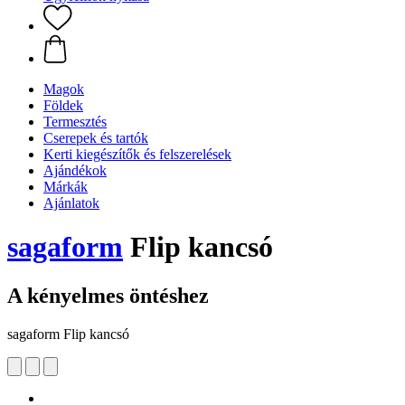
Magok
Földek
Termesztés
Cserepek és tartók
Kerti kiegészítők és felszerelések
Ajándékok
Márkák
Ajánlatok
sagaform
Flip kancsó
A kényelmes öntéshez
sagaform Flip kancsó