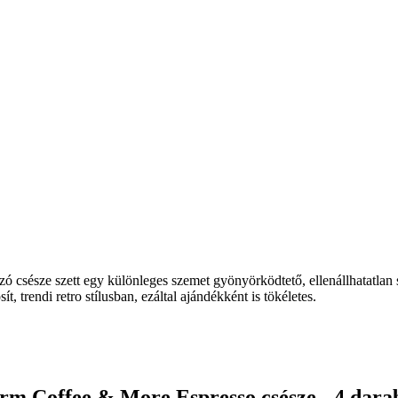
zó csésze szett egy különleges szemet gyönyörködtető, ellenállhatatlan 
 trendi retro stílusban, ezáltal ajándékként is tökéletes.
rm Coffee & More Espresso csésze - 4 darab