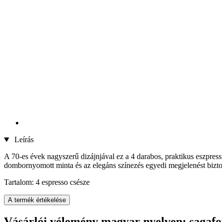
Leírás
A 70-es évek nagyszerű dizájnjával ez a 4 darabos, praktikus eszpress
dombornyomott minta és az elegáns színezés egyedi megjelenést biztosít,
Tartalom: 4 espresso csésze
A termék értékelése
Vásárlói vélemény magyar nyelven: sagafo