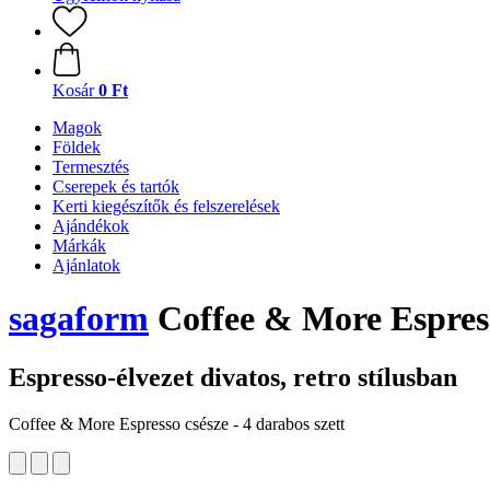
Kosár
0 Ft
Magok
Földek
Termesztés
Cserepek és tartók
Kerti kiegészítők és felszerelések
Ajándékok
Márkák
Ajánlatok
sagaform
Coffee & More Espresso
Espresso-élvezet divatos, retro stílusban
Coffee & More Espresso csésze - 4 darabos szett