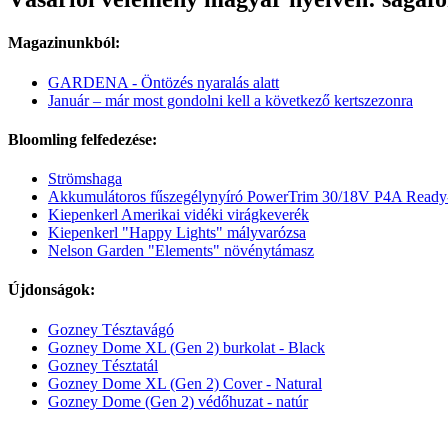
Magazinunkból:
GARDENA - Öntözés nyaralás alatt
Január – már most gondolni kell a következő kertszezonra
Bloomling felfedezése:
Strömshaga
Akkumulátoros fűszegélynyíró PowerTrim 30/18V P4A Ready
Kiepenkerl Amerikai vidéki virágkeverék
Kiepenkerl "Happy Lights" mályvarózsa
Nelson Garden "Elements" növénytámasz
Újdonságok:
Gozney Tésztavágó
Gozney Dome XL (Gen 2) burkolat - Black
Gozney Tésztatál
Gozney Dome XL (Gen 2) Cover - Natural
Gozney Dome (Gen 2) védőhuzat - natúr