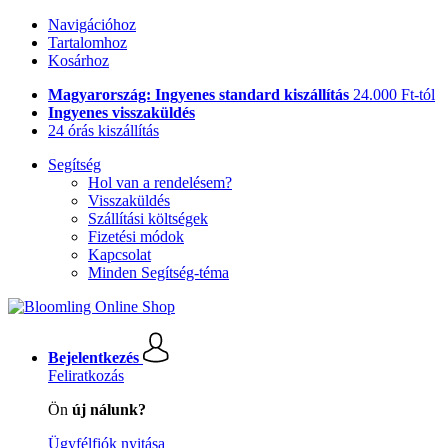
Navigációhoz
Tartalomhoz
Kosárhoz
Magyarország: Ingyenes standard kiszállítás
24.000 Ft-tól
Ingyenes visszaküldés
24 órás kiszállítás
Segítség
Hol van a rendelésem?
Visszaküldés
Szállítási költségek
Fizetési módok
Kapcsolat
Minden Segítség-téma
Bejelentkezés
Feliratkozás
Ön
új nálunk?
Ügyfélfiók nyitása