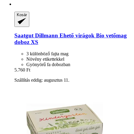
Kosár
Saatgut Dillmann
Ehető virágok Bio vetőmag
doboz XS
3 különböző fajta mag
Növény etikettekkel
Gyönyörű fa dobozban
5.760 Ft
Szállítás eddig: augusztus 11.