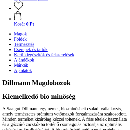
Kosár
0 Ft
Magok
Földek
Termesztés
Cserepek és tartók
Kerti kiegészítők és felszerelések
Ajándékok
Márkák
Ajánlatok
Dillmann Magdobozok
Kiemelkedő bio minőség
A Saatgut Dillmann egy német, bio-minősített családi vállalkozás,
amely természetes prémium vetőmagok forgalmazására szakosodott.
Minden terméket kizárólag kézzel töltenek. A friss tételek használata
és a gázzáró zacskókba történő csomagolás biztosítja az optimális
csírázást és tárolhatóságot. A bio minőségű vetőmagok esetében