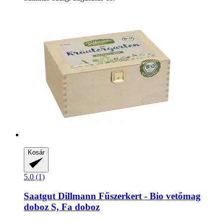
Kosár
5.0 (1)
Saatgut Dillmann
Fűszerkert -​ Bio vetőmag
doboz S, Fa doboz