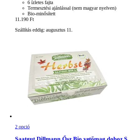
6 ízletes fajta
Termesztési ajánlással (nem magyar nyelven)
Bio-minősített
11.190 Ft
Szállítás eddig: augusztus 11.
2 opció
Saatgut Dillmann
Ősz Bio vetőmag doboz S ,