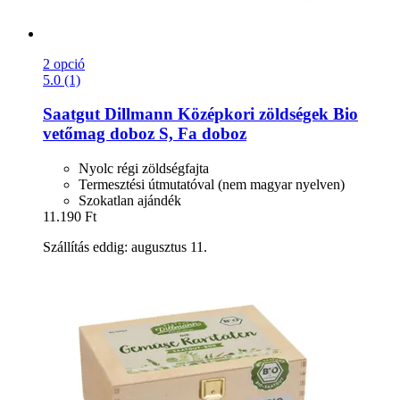
2 opció
5.0 (1)
Saatgut Dillmann
Középkori zöldségek Bio
vetőmag doboz S, Fa doboz
Nyolc régi zöldségfajta
Termesztési útmutatóval (nem magyar nyelven)
Szokatlan ajándék
11.190 Ft
Szállítás eddig: augusztus 11.