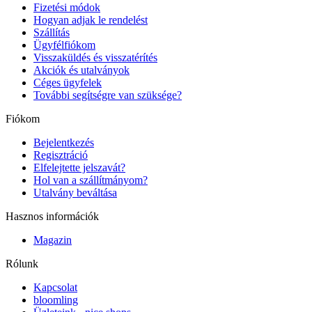
Fizetési módok
Hogyan adjak le rendelést
Szállítás
Ügyfélfiókom
Visszaküldés és visszatérítés
Akciók és utalványok
Céges ügyfelek
További segítségre van szüksége?
Fiókom
Bejelentkezés
Regisztráció
Elfelejtette jelszavát?
Hol van a szállítmányom?
Utalvány beváltása
Hasznos információk
Magazin
Rólunk
Kapcsolat
bloomling