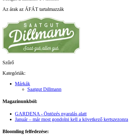
Az árak az ÁFÁT tartalmazzák
Szűrő
Kategóriák:
Márkák
Saatgut Dillmann
Magazinunkból:
GARDENA - Öntözés nyaralás alatt
Január – már most gondolni kell a következő kertszezonra
Bloomling felfedezése: