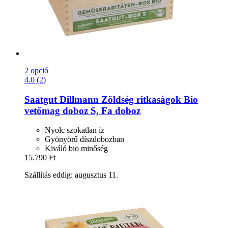
2 opció
4.0 (2)
Saatgut Dillmann
Zöldség ritkaságok Bio
vetőmag doboz S, Fa doboz
Nyolc szokatlan íz
Gyönyörű díszdobozban
Kiváló bio minőség
15.790 Ft
Szállítás eddig: augusztus 11.