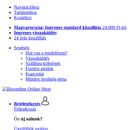
Navigációhoz
Tartalomhoz
Kosárhoz
Magyarország: Ingyenes standard kiszállítás
24.000 Ft-tól
Ingyenes visszaküldés
24 órás kiszállítás
Segítség
Hol van a rendelésem?
Visszaküldés
Szállítási költségek
Fizetési módok
Kapcsolat
Minden Segítség-téma
Bejelentkezés
Feliratkozás
Ön
új nálunk?
Ügyfélfiók nyitása