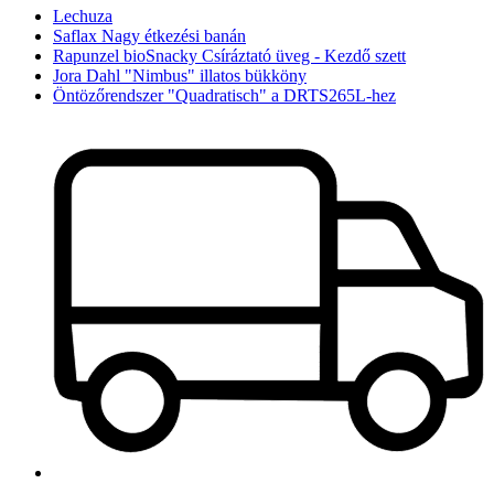
Lechuza
Saflax Nagy étkezési banán
Rapunzel bioSnacky Csíráztató üveg - Kezdő szett
Jora Dahl "Nimbus" illatos bükköny
Öntözőrendszer "Quadratisch" a DRTS265L-hez