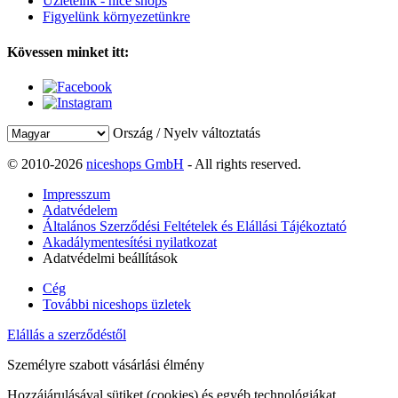
Üzleteink - nice shops
Figyelünk környezetünkre
Kövessen minket itt:
Ország / Nyelv változtatás
© 2010-2026
niceshops GmbH
- All rights reserved.
Impresszum
Adatvédelem
Általános Szerződési Feltételek és Elállási Tájékoztató
Akadálymentesítési nyilatkozat
Adatvédelmi beállítások
Cég
További niceshops üzletek
Elállás a szerződéstől
Személyre szabott vásárlási élmény
Hozzájárulásával sütiket (cookies) és egyéb technológiákat