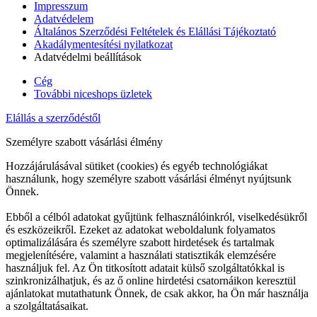
Impresszum
Adatvédelem
Általános Szerződési Feltételek és Elállási Tájékoztató
Akadálymentesítési nyilatkozat
Adatvédelmi beállítások
Cég
További niceshops üzletek
Elállás a szerződéstől
Személyre szabott vásárlási élmény
Hozzájárulásával sütiket (cookies) és egyéb technológiákat
használunk, hogy személyre szabott vásárlási élményt nyújtsunk
Önnek.
Ebből a célból adatokat gyűjtünk felhasználóinkról, viselkedésükről
és eszközeikről. Ezeket az adatokat weboldalunk folyamatos
optimalizálására és személyre szabott hirdetések és tartalmak
megjelenítésére, valamint a használati statisztikák elemzésére
használjuk fel. Az Ön titkosított adatait külső szolgáltatókkal is
szinkronizálhatjuk, és az ő online hirdetési csatornáikon keresztül
ajánlatokat mutathatunk Önnek, de csak akkor, ha Ön már használja
a szolgáltatásaikat.