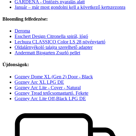
GARDENA - Öntözés nyaralás alatt
Január – már most gondolni kell a következő kertszezonra
Bloomling felfedezése:
Deroma
Esschert Design Citronella spirál, lógó
Lechuza CLASSICO Color LS 28 növénytartó
Oldalárnyékoló talajra szerelhető adapter
Andermatt Biogarten Zsurló pellet
Újdonságok:
Gozney Dome XL (Gen 2) Door - Black
Gozney Arc XL LPG DE
Gozney Arc Lite - Cover - Natural
Gozney Tread tetőcsomagtartó. Fekete
Gozney Arc Lite Off-Black LPG DE