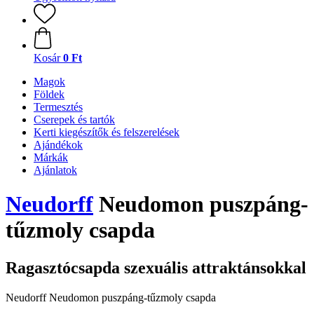
Kosár
0 Ft
Magok
Földek
Termesztés
Cserepek és tartók
Kerti kiegészítők és felszerelések
Ajándékok
Márkák
Ajánlatok
Neudorff
Neudomon puszpáng-
tűzmoly csapda
Ragasztócsapda szexuális attraktánsokkal
Neudorff Neudomon puszpáng-tűzmoly csapda