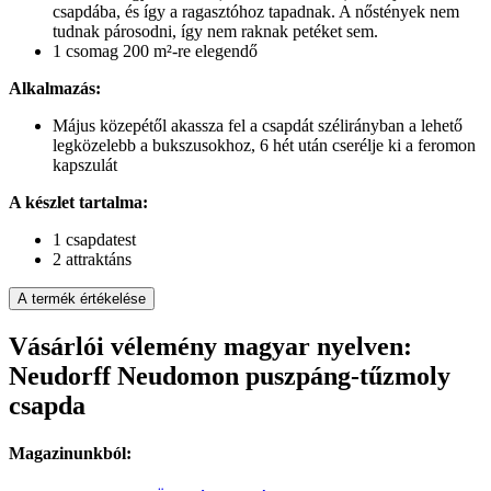
csapdába, és így a ragasztóhoz tapadnak. A nőstények nem
tudnak párosodni, így nem raknak petéket sem.
1 csomag 200 m²-re elegendő
Alkalmazás:
Május közepétől akassza fel a csapdát szélirányban a lehető
legközelebb a bukszusokhoz, 6 hét után cserélje ki a feromon
kapszulát
A készlet tartalma:
1 csapdatest
2 attraktáns
A termék értékelése
Vásárlói vélemény magyar nyelven:
Neudorff Neudomon puszpáng-tűzmoly
csapda
Magazinunkból: