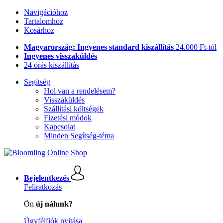
Navigációhoz
Tartalomhoz
Kosárhoz
Magyarország: Ingyenes standard kiszállítás
24.000 Ft-tól
Ingyenes visszaküldés
24 órás kiszállítás
Segítség
Hol van a rendelésem?
Visszaküldés
Szállítási költségek
Fizetési módok
Kapcsolat
Minden Segítség-téma
Bejelentkezés
Feliratkozás
Ön
új nálunk?
Ügyfélfiók nyitása