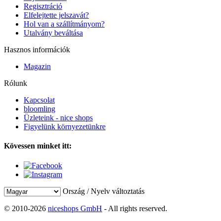
Regisztráció
Elfelejtette jelszavát?
Hol van a szállítmányom?
Utalvány beváltása
Hasznos információk
Magazin
Rólunk
Kapcsolat
bloomling
Üzleteink - nice shops
Figyelünk környezetünkre
Kövessen minket itt:
Ország / Nyelv változtatás
© 2010-2026
niceshops GmbH
- All rights reserved.