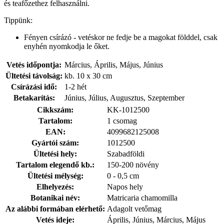
és teafőzethez felhasználni.
Tippünk:
Fényen csírázó - vetéskor ne fedje be a magokat földdel, csak
enyhén nyomkodja le őket.
Vetés időpontja:
Március, Április, Május, Június
Ültetési távolság:
kb. 10 x 30 cm
Csírázási idő:
1-2 hét
Betakarítás:
Június, Július, Augusztus, Szeptember
Cikkszám:
KK-1012500
Tartalom:
1 csomag
EAN:
4099682125008
Gyártói szám:
1012500
Ültetési hely:
Szabadföldi
Tartalom elegendő kb.:
150-200 növény
Ültetési mélység:
0 - 0,5 cm
Elhelyezés:
Napos hely
Botanikai név:
Matricaria chamomilla
Az alábbi formában elérhető:
Adagolt vetőmag
Vetés ideje:
Április, Június, Március, Május