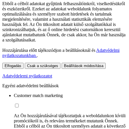
Ebből a célból adatokat gyűjtünk felhasználóinkról, viselkedésükről
és eszközeikről. Ezeket az adatokat weboldalunk folyamatos
optimalizálására és személyre szabott hirdetések és tartalmak
megjelenítésére, valamint a használati statisztikák elemzésére
használjuk fel. Az Ön titkosított adatait külső szolgáltatókkal is
szinkronizálhatjuk, és az ő online hirdetési csatornáikon keresztül
ajánlatokat mutathatunk Önnek, de csak akkor, ha Ön már használja
a szolgáltatásaikat.
Hozzájárulása előtt tájékozódjon a beállításoknál és
Adatvédelmi
nyilatkozatunkban.
.
Elfogadás
Csak a szükséges
Beállítások módosítása
Adatvédelemi nyilatkozatot
Egyéni adatvédelmi beállítások
Customer match marketing
Az Ön hozzájárulásával tájékoztatjuk a weboldalunkon kívüli
promóciókról is, és releváns termékeket mutatunk Önnek.
Ebből a célból az Ön titkosított személyes adatait a következő