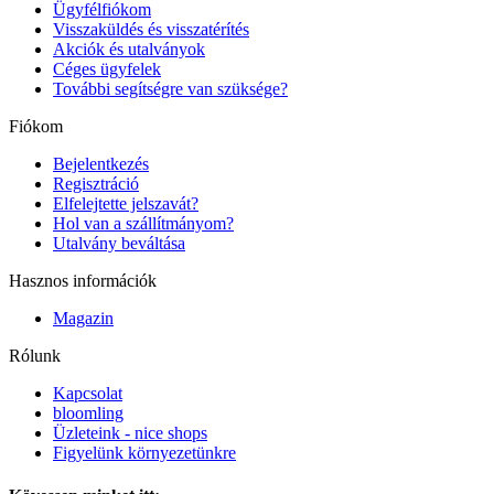
Ügyfélfiókom
Visszaküldés és visszatérítés
Akciók és utalványok
Céges ügyfelek
További segítségre van szüksége?
Fiókom
Bejelentkezés
Regisztráció
Elfelejtette jelszavát?
Hol van a szállítmányom?
Utalvány beváltása
Hasznos információk
Magazin
Rólunk
Kapcsolat
bloomling
Üzleteink - nice shops
Figyelünk környezetünkre