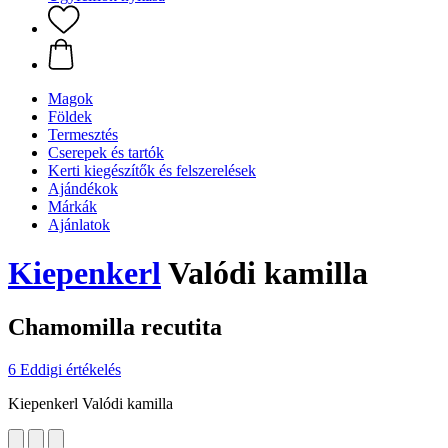
Magok
Földek
Termesztés
Cserepek és tartók
Kerti kiegészítők és felszerelések
Ajándékok
Márkák
Ajánlatok
Kiepenkerl
Valódi kamilla
Chamomilla recutita
6 Eddigi értékelés
Kiepenkerl Valódi kamilla