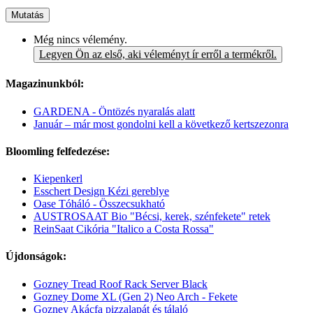
Mutatás
Még nincs vélemény.
Legyen Ön az első, aki véleményt ír erről a termékről.
Magazinunkból:
GARDENA - Öntözés nyaralás alatt
Január – már most gondolni kell a következő kertszezonra
Bloomling felfedezése:
Kiepenkerl
Esschert Design Kézi gereblye
Oase Tóháló - Összecsukható
AUSTROSAAT Bio "Bécsi, kerek, szénfekete" retek
ReinSaat Cikória "Italico a Costa Rossa"
Újdonságok:
Gozney Tread Roof Rack Server Black
Gozney Dome XL (Gen 2) Neo Arch - Fekete
Gozney Akácfa pizzalapát és tálaló