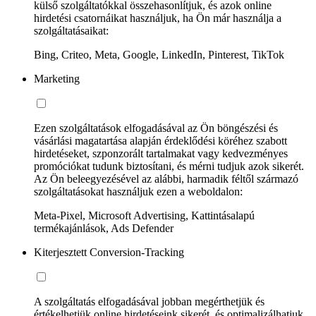
külső szolgáltatókkal összehasonlítjuk, és azok online
hirdetési csatornáikat használjuk, ha Ön már használja a
szolgáltatásaikat:
Bing, Criteo, Meta, Google, LinkedIn, Pinterest, TikTok
Marketing
Ezen szolgáltatások elfogadásával az Ön böngészési és
vásárlási magatartása alapján érdeklődési köréhez szabott
hirdetéseket, szponzorált tartalmakat vagy kedvezményes
promóciókat tudunk biztosítani, és mérni tudjuk azok sikerét.
Az Ön beleegyezésével az alábbi, harmadik féltől származó
szolgáltatásokat használjuk ezen a weboldalon:
Meta-Pixel, Microsoft Advertising, Kattintásalapú
termékajánlások, Ads Defender
Kiterjesztett Conversion-Tracking
A szolgáltatás elfogadásával jobban megérthetjük és
értékelhetjük online hirdetéseink sikerét, és optimalizálhatjuk