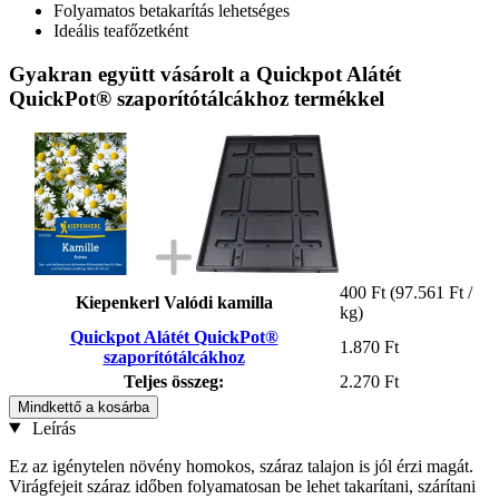
Folyamatos betakarítás lehetséges
Ideális teafőzetként
Gyakran együtt vásárolt a Quickpot Alátét
QuickPot® szaporítótálcákhoz termékkel
400 Ft
(97.561 Ft /
Kiepenkerl Valódi kamilla
kg)
Quickpot Alátét QuickPot®
1.870 Ft
szaporítótálcákhoz
Teljes összeg:
2.270 Ft
Mindkettő a kosárba
Leírás
Ez az igénytelen növény homokos, száraz talajon is jól érzi magát.
Virágfejeit száraz időben folyamatosan be lehet takarítani, szárítani