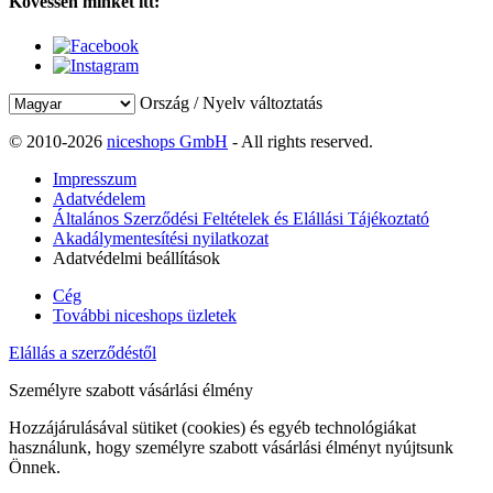
Kövessen minket itt:
Ország / Nyelv változtatás
© 2010-2026
niceshops GmbH
- All rights reserved.
Impresszum
Adatvédelem
Általános Szerződési Feltételek és Elállási Tájékoztató
Akadálymentesítési nyilatkozat
Adatvédelmi beállítások
Cég
További niceshops üzletek
Elállás a szerződéstől
Személyre szabott vásárlási élmény
Hozzájárulásával sütiket (cookies) és egyéb technológiákat
használunk, hogy személyre szabott vásárlási élményt nyújtsunk
Önnek.