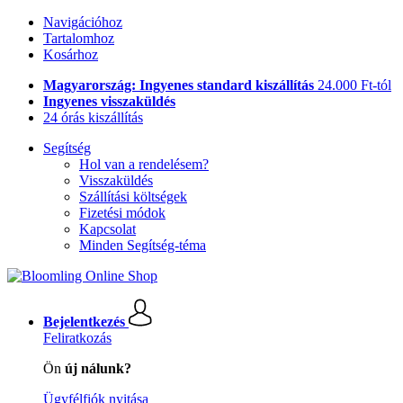
Navigációhoz
Tartalomhoz
Kosárhoz
Magyarország: Ingyenes standard kiszállítás
24.000 Ft-tól
Ingyenes visszaküldés
24 órás kiszállítás
Segítség
Hol van a rendelésem?
Visszaküldés
Szállítási költségek
Fizetési módok
Kapcsolat
Minden Segítség-téma
Bejelentkezés
Feliratkozás
Ön
új nálunk?
Ügyfélfiók nyitása