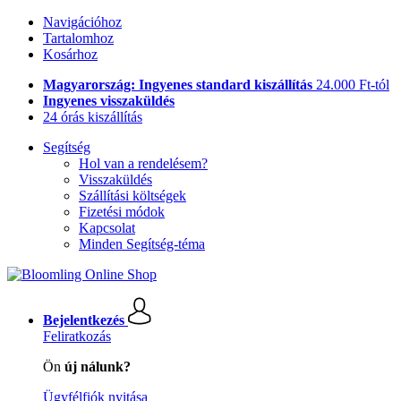
Navigációhoz
Tartalomhoz
Kosárhoz
Magyarország: Ingyenes standard kiszállítás
24.000 Ft-tól
Ingyenes visszaküldés
24 órás kiszállítás
Segítség
Hol van a rendelésem?
Visszaküldés
Szállítási költségek
Fizetési módok
Kapcsolat
Minden Segítség-téma
Bejelentkezés
Feliratkozás
Ön
új nálunk?
Ügyfélfiók nyitása