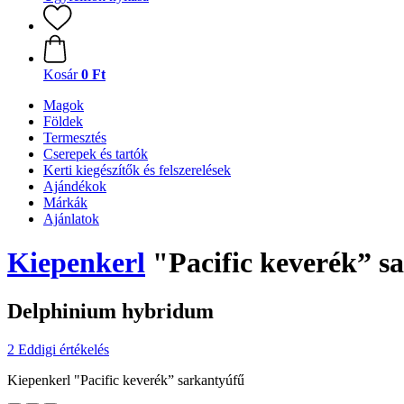
Kosár
0 Ft
Magok
Földek
Termesztés
Cserepek és tartók
Kerti kiegészítők és felszerelések
Ajándékok
Márkák
Ajánlatok
Kiepenkerl
"Pacific keverék” s
Delphinium hybridum
2 Eddigi értékelés
Kiepenkerl "Pacific keverék” sarkantyúfű