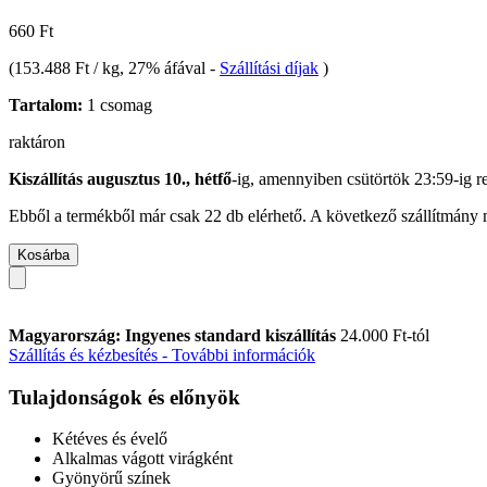
660 Ft
(
153.488 Ft / kg
, 27% áfával
-
Szállítási díjak
)
Tartalom:
1 csomag
raktáron
Kiszállítás augusztus 10., hétfő
-ig, amennyiben
csütörtök 23:59-ig
re
Ebből a termékből már csak 22 db elérhető. A következő szállítmány m
Kosárba
Magyarország: Ingyenes standard kiszállítás
24.000 Ft-tól
Szállítás és kézbesítés - További információk
Tulajdonságok és előnyök
Kétéves és évelő
Alkalmas vágott virágként
Gyönyörű színek