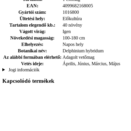
EAN:
4099682168005
Gyártói szám:
1016800
Ültetési hely:
Előkultúra
Tartalom elegendő kb.:
40 növény
Vágott virág:
Igen
Növekedési magasság:
100-180 cm
Elhelyezés:
Napos hely
Botanikai név:
Delphinium hybridum
Az alábbi formában elérhető:
Adagolt vetőmag
Vetés ideje:
Április, Június, Március, Május
Jogi információk
Kapcsolódó termékek