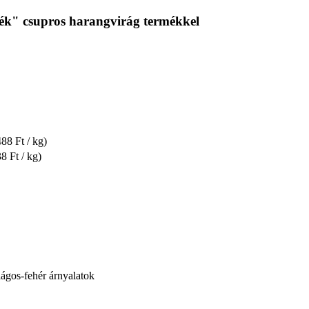
ék" csupros harangvirág termékkel
88 Ft / kg)
8 Ft / kg)
lágos-fehér árnyalatok