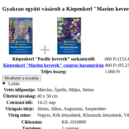
Gyakran együtt vásárolt a Kiepenkerl "Marien kever
Kiepenkerl "Pacific keverék” sarkantyúfű
660 Ft
(153.4
Kiepenkerl "Marien keverék" csupros harangvirág
400 Ft
(95.23
Teljes összeg:
1.060 Ft
Mindkettő a kosárba
Leírás
Vetés időpontja:
Március, Április, Május, Június
Ültetési távolság:
40 x 50 cm
Csírázási idő:
14-21 nap
Virágzás ideje:
Június, Július, Augusztus, Szeptember
Virág színe:
Vegyes, Kék árnyalatok, Rózsaszín árnyalatok, Vi
Cikkszám:
KK-1016800
Tartalom:
1 csomag