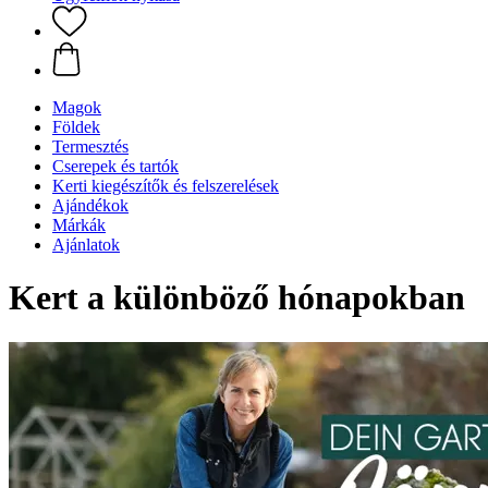
Magok
Földek
Termesztés
Cserepek és tartók
Kerti kiegészítők és felszerelések
Ajándékok
Márkák
Ajánlatok
Kert a különböző hónapokban