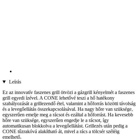
Leírás
Ez az innovatív faszenes grill ötvözi a gázgrill kényelmét a faszenes
grill egyedi ízével. A CONE lehetővé teszi a hő hatékony
szabályozását a grillezendő étel, valamint a hőforrás közötti távolság
és a levegőellátás összekapcsolásával. Ha nagy hőre van szüksége,
egyszerűen emelje meg a rácsot és ezáltal a hőforrást. Ha kevesebb
hőre van szüksége, egyszerűen engedje le a rácsot, így
automatikusan blokkolva a levegőellátást. Grillezés után pedig a
CONE tűzrakóvá alakítható át, mivel a rács a tölcsér széléig
emelhető.