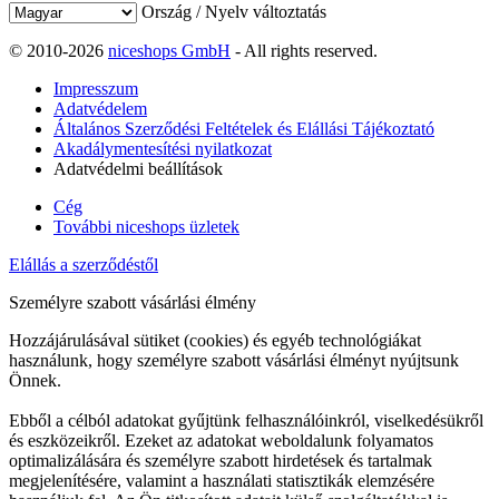
Ország / Nyelv változtatás
© 2010-2026
niceshops GmbH
- All rights reserved.
Impresszum
Adatvédelem
Általános Szerződési Feltételek és Elállási Tájékoztató
Akadálymentesítési nyilatkozat
Adatvédelmi beállítások
Cég
További niceshops üzletek
Elállás a szerződéstől
Személyre szabott vásárlási élmény
Hozzájárulásával sütiket (cookies) és egyéb technológiákat
használunk, hogy személyre szabott vásárlási élményt nyújtsunk
Önnek.
Ebből a célból adatokat gyűjtünk felhasználóinkról, viselkedésükről
és eszközeikről. Ezeket az adatokat weboldalunk folyamatos
optimalizálására és személyre szabott hirdetések és tartalmak
megjelenítésére, valamint a használati statisztikák elemzésére