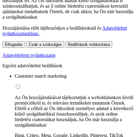
használjuk fel. Az Ön titkosított adatait külső szolgáltatókkal is
szinkronizálhatjuk, és az ő online hirdetési csatornáikon keresztül
ajánlatokat mutathatunk Önnek, de csak akkor, ha Ön már használja
a szolgáltatásaikat.
Hozzájárulása előtt tájékozódjon a beállításoknál és
Adatvédelmi
nyilatkozatunkban.
.
Elfogadás
Csak a szükséges
Beállítások módosítása
Adatvédelemi nyilatkozatot
Egyéni adatvédelmi beállítások
Customer match marketing
Az Ön hozzájárulásával tájékoztatjuk a weboldalunkon kívüli
promóciókról is, és releváns termékeket mutatunk Önnek.
Ebből a célból az Ön titkosított személyes adatait a következő
külső szolgáltatókkal összehasonlítjuk, és azok online
hirdetési csatornáikat használjuk, ha Ön már használja a
szolgáltatásaikat:
Bing, Criteo, Meta, Google, LinkedIn, Pinterest, TikTok