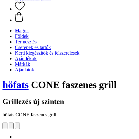
Magok
Földek
Termesztés
Cserepek és tartók
Kerti kiegészítők és felszerelések
Ajándékok
Márkák
Ajánlatok
höfats
CONE faszenes grill
Grillezés új szinten
höfats CONE faszenes grill