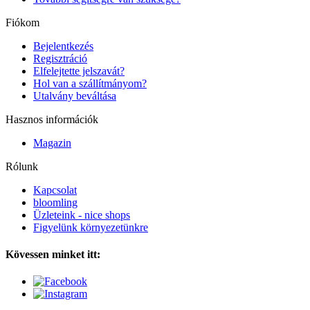
Fiókom
Bejelentkezés
Regisztráció
Elfelejtette jelszavát?
Hol van a szállítmányom?
Utalvány beváltása
Hasznos információk
Magazin
Rólunk
Kapcsolat
bloomling
Üzleteink - nice shops
Figyelünk környezetünkre
Kövessen minket itt: