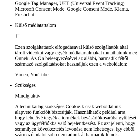
Google Tag Manager, UET (Universal Event Tracking)
Microsoft Consent Mode, Google Consent Mode, Klarna,
Freshchat
Külső médiatartalom
Ezen szolgáltatások elfogadásával külső szolgáltatók által
tárolt videókat vagy egyéb médiatartalmakat mutathatunk meg
Önnek. Az Ön beleegyezésével az alábbi, harmadik féltől
származó szolgáltatásokat használjuk ezen a weboldalon:
Vimeo, YouTube
Szükséges
Mindig aktív
A technikailag szükséges Cookie-k csak weboldalunk
alapvető funkcióit biztosítják. Használhatók például arra,
hogy lehetővé tegyék a termékek bevásárlókosarába gyűjtését
vagy az ügyfélfiókba való bejelentkezést. Ez azt jelenti, hogy
semmilyen következtetés levonása nem lehetséges, így ebből
származó adatot soha nem adunk át harmadik félnek.