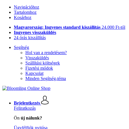
Navigációhoz
Tartalomhoz
Kosárhoz
Magyarország: Ingyenes standard kiszállítás
24.000 Ft-tól
Ingyenes visszaküldés
24 órás kiszállítás
Segítség
Hol van a rendelésem?
Visszaküldés
Szállítási költségek
Fizetési módok
Kapcsolat
Minden Segítség-téma
Bejelentkezés
Feliratkozás
Ön
új nálunk?
Ügyfélfiók nyitása