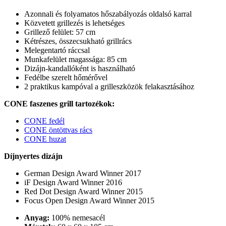
Azonnali és folyamatos hőszabályozás oldalsó karral
Közvetett grillezés is lehetséges
Grillező felület: 57 cm
Kétrészes, összecsukható grillrács
Melegentartó ráccsal
Munkafelület magassága: 85 cm
Dizájn-kandallóként is használható
Fedélbe szerelt hőmérővel
2 praktikus kampóval a grilleszközök felakasztásához
CONE faszenes grill tartozékok:
CONE fedél
CONE öntöttvas rács
CONE huzat
Díjnyertes dizájn
German Design Award Winner 2017
iF Design Award Winner 2016
Red Dot Design Award Winner 2015
Focus Open Design Award Winner 2015
Anyag:
100% nemesacél