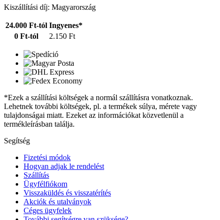
Kiszállítási díj: Magyarország
24.000 Ft-tól
Ingyenes*
0 Ft-tól
2.150 Ft
*Ezek a szállítási költségek a normál szállításra vonatkoznak.
Lehetnek további költségek, pl. a termékek súlya, mérete vagy
tulajdonságai miatt. Ezeket az információkat közvetlenül a
termékleírásban találja.
Segítség
Fizetési módok
Hogyan adjak le rendelést
Szállítás
Ügyfélfiókom
Visszaküldés és visszatérítés
Akciók és utalványok
Céges ügyfelek
További segítségre van szüksége?