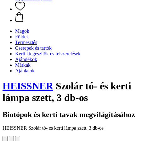
Magok
Földek
Termesztés
Cserepek és tartók
Kerti kiegészítők és felszerelések
Ajándékok
Márkák
Ajánlatok
HEISSNER
Szolár tó- és kerti
lámpa szett, 3 db-os
Biotópok és kerti tavak megvilágításához
HEISSNER Szolár tó- és kerti lámpa szett, 3 db-os