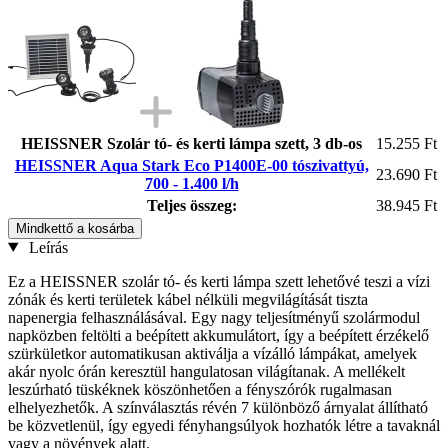
HEISSNER Szolár tó- és kerti lámpa szett, 3 db-os
15.255 Ft
HEISSNER Aqua Stark Eco P1400E-00 tószivattyú,
23.690 Ft
700 - 1.400 l/h
Teljes összeg:
38.945 Ft
Mindkettő a kosárba
Leírás
Ez a HEISSNER szolár tó- és kerti lámpa szett lehetővé teszi a vízi
zónák és kerti területek kábel nélküli megvilágítását tiszta
napenergia felhasználásával. Egy nagy teljesítményű szolármodul
napközben feltölti a beépített akkumulátort, így a beépített érzékelő
szürkületkor automatikusan aktiválja a vízálló lámpákat, amelyek
akár nyolc órán keresztül hangulatosan világítanak. A mellékelt
leszúrható tüskéknek köszönhetően a fényszórók rugalmasan
elhelyezhetők. A színválasztás révén 7 különböző árnyalat állítható
be közvetlenül, így egyedi fényhangsúlyok hozhatók létre a tavaknál
vagy a növények alatt.