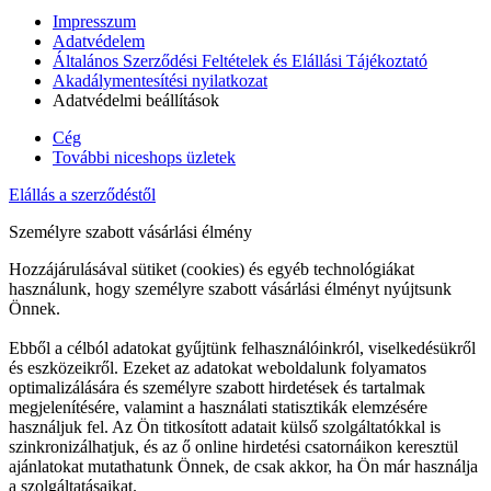
Impresszum
Adatvédelem
Általános Szerződési Feltételek és Elállási Tájékoztató
Akadálymentesítési nyilatkozat
Adatvédelmi beállítások
Cég
További niceshops üzletek
Elállás a szerződéstől
Személyre szabott vásárlási élmény
Hozzájárulásával sütiket (cookies) és egyéb technológiákat
használunk, hogy személyre szabott vásárlási élményt nyújtsunk
Önnek.
Ebből a célból adatokat gyűjtünk felhasználóinkról, viselkedésükről
és eszközeikről. Ezeket az adatokat weboldalunk folyamatos
optimalizálására és személyre szabott hirdetések és tartalmak
megjelenítésére, valamint a használati statisztikák elemzésére
használjuk fel. Az Ön titkosított adatait külső szolgáltatókkal is
szinkronizálhatjuk, és az ő online hirdetési csatornáikon keresztül
ajánlatokat mutathatunk Önnek, de csak akkor, ha Ön már használja
a szolgáltatásaikat.