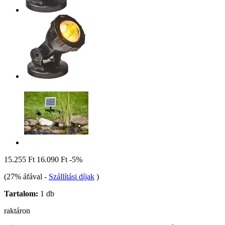
15.255 Ft
16.090 Ft
-5%
(27% áfával
-
Szállítási díjak
)
Tartalom:
1 db
raktáron