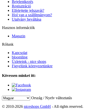
Bejelentkezés
Regisztráció
Elfelejtette jelszavát?
Hol van a szállítmányom?
Utalvány beváltása
Hasznos információk
Magazin
Rólunk
Kapcsolat
bloomling
Üzleteink - nice shops
Figyelünk környezetünkre
Kövessen minket itt:
Ország / Nyelv változtatás
© 2010-2026
niceshops GmbH
- All rights reserved.