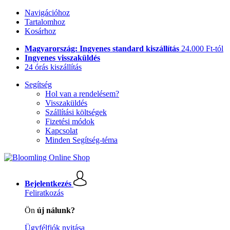
Navigációhoz
Tartalomhoz
Kosárhoz
Magyarország: Ingyenes standard kiszállítás
24.000 Ft-tól
Ingyenes visszaküldés
24 órás kiszállítás
Segítség
Hol van a rendelésem?
Visszaküldés
Szállítási költségek
Fizetési módok
Kapcsolat
Minden Segítség-téma
Bejelentkezés
Feliratkozás
Ön
új nálunk?
Ügyfélfiók nyitása