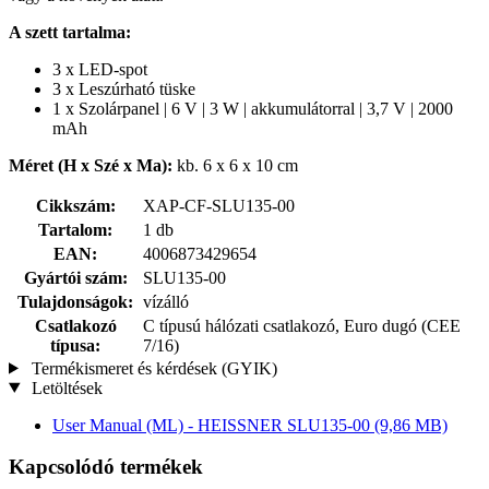
A szett tartalma:
3 x LED-spot
3 x Leszúrható tüske
1 x Szolárpanel | 6 V | 3 W | akkumulátorral | 3,7 V | 2000
mAh
Méret (H x Szé x Ma):
kb. 6 x 6 x 10 cm
Cikkszám:
XAP-CF-SLU135-00
Tartalom:
1 db
EAN:
4006873429654
Gyártói szám:
SLU135-00
Tulajdonságok:
vízálló
Csatlakozó
C típusú hálózati csatlakozó, Euro dugó (CEE
típusa:
7/16)
Termékismeret és kérdések (GYIK)
Letöltések
User Manual (ML) - HEISSNER SLU135-00
(9,86 MB)
Kapcsolódó termékek