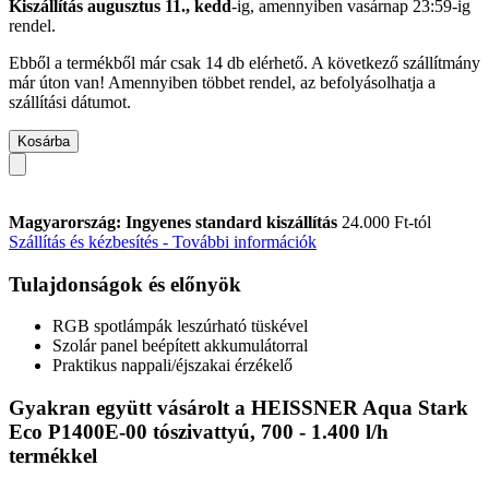
Kiszállítás augusztus 11., kedd
-ig, amennyiben
vasárnap 23:59-ig
rendel.
Ebből a termékből már csak 14 db elérhető. A következő szállítmány
már úton van! Amennyiben többet rendel, az befolyásolhatja a
szállítási dátumot.
Kosárba
Magyarország: Ingyenes standard kiszállítás
24.000 Ft-tól
Szállítás és kézbesítés - További információk
Tulajdonságok és előnyök
RGB spotlámpák leszúrható tüskével
Szolár panel beépített akkumulátorral
Praktikus nappali/éjszakai érzékelő
Gyakran együtt vásárolt a HEISSNER Aqua Stark
Eco P1400E-00 tószivattyú, 700 - 1.400 l/h
termékkel