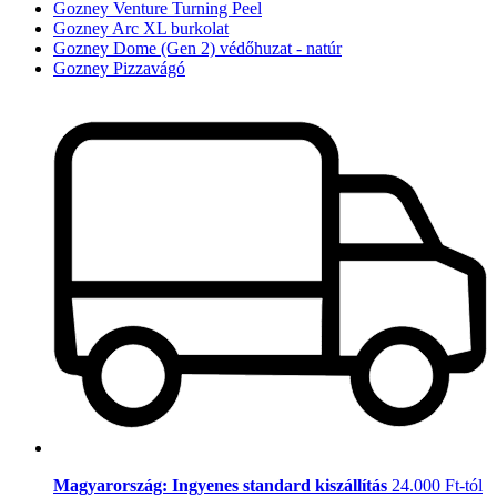
Gozney Venture Turning Peel
Gozney Arc XL burkolat
Gozney Dome (Gen 2) védőhuzat - natúr
Gozney Pizzavágó
Magyarország: Ingyenes standard kiszállítás
24.000 Ft-tól