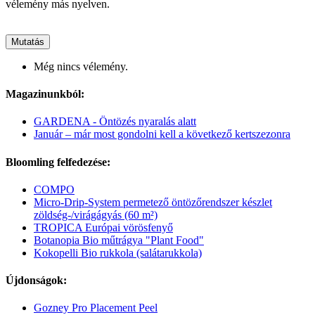
vélemény más nyelven.
Mutatás
Még nincs vélemény.
Magazinunkból:
GARDENA - Öntözés nyaralás alatt
Január – már most gondolni kell a következő kertszezonra
Bloomling felfedezése:
COMPO
Micro-Drip-System permetező öntözőrendszer készlet
zöldség-/virágágyás (60 m²)
TROPICA Európai vörösfenyő
Botanopia Bio műtrágya "Plant Food"
Kokopelli Bio rukkola (salátarukkola)
Újdonságok:
Gozney Pro Placement Peel