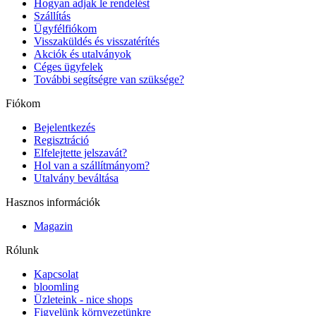
Hogyan adjak le rendelést
Szállítás
Ügyfélfiókom
Visszaküldés és visszatérítés
Akciók és utalványok
Céges ügyfelek
További segítségre van szüksége?
Fiókom
Bejelentkezés
Regisztráció
Elfelejtette jelszavát?
Hol van a szállítmányom?
Utalvány beváltása
Hasznos információk
Magazin
Rólunk
Kapcsolat
bloomling
Üzleteink - nice shops
Figyelünk környezetünkre