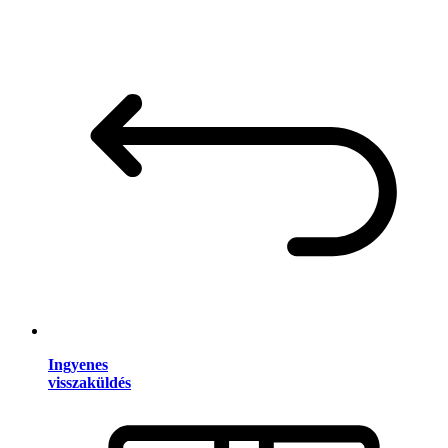
Ingyenes
visszaküldés