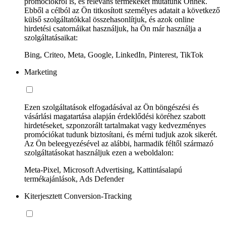
promóciókról is, és releváns termékeket mutatunk Önnek.
Ebből a célból az Ön titkosított személyes adatait a következő
külső szolgáltatókkal összehasonlítjuk, és azok online
hirdetési csatornáikat használjuk, ha Ön már használja a
szolgáltatásaikat:
Bing, Criteo, Meta, Google, LinkedIn, Pinterest, TikTok
Marketing
Ezen szolgáltatások elfogadásával az Ön böngészési és
vásárlási magatartása alapján érdeklődési köréhez szabott
hirdetéseket, szponzorált tartalmakat vagy kedvezményes
promóciókat tudunk biztosítani, és mérni tudjuk azok sikerét.
Az Ön beleegyezésével az alábbi, harmadik féltől származó
szolgáltatásokat használjuk ezen a weboldalon:
Meta-Pixel, Microsoft Advertising, Kattintásalapú
termékajánlások, Ads Defender
Kiterjesztett Conversion-Tracking