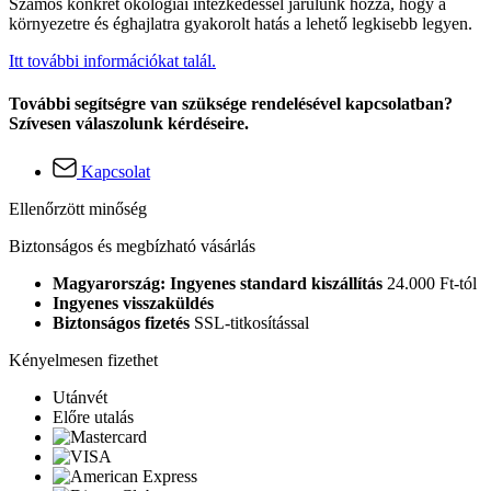
Számos konkrét ökológiai intézkedéssel járulunk hozzá, hogy a
környezetre és éghajlatra gyakorolt hatás a lehető legkisebb legyen.
Itt további információkat talál.
További segítségre van szüksége rendelésével kapcsolatban?
Szívesen válaszolunk kérdéseire.
Kapcsolat
Ellenőrzött minőség
Biztonságos és megbízható vásárlás
Magyarország: Ingyenes standard kiszállítás
24.000 Ft-tól
Ingyenes visszaküldés
Biztonságos fizetés
SSL-titkosítással
Kényelmesen fizethet
Utánvét
Előre utalás