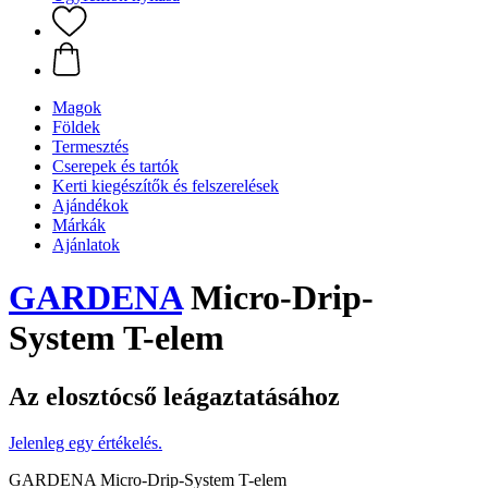
Magok
Földek
Termesztés
Cserepek és tartók
Kerti kiegészítők és felszerelések
Ajándékok
Márkák
Ajánlatok
GARDENA
Micro-Drip-
System T-elem
Az elosztócső leágaztatásához
Jelenleg egy értékelés.
GARDENA Micro-Drip-System T-elem