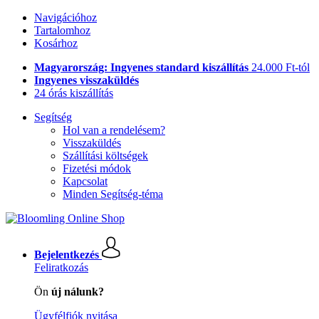
Navigációhoz
Tartalomhoz
Kosárhoz
Magyarország: Ingyenes standard kiszállítás
24.000 Ft-tól
Ingyenes visszaküldés
24 órás kiszállítás
Segítség
Hol van a rendelésem?
Visszaküldés
Szállítási költségek
Fizetési módok
Kapcsolat
Minden Segítség-téma
Bejelentkezés
Feliratkozás
Ön
új nálunk?
Ügyfélfiók nyitása