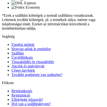
*Ezek a szállítási költségek a normál szállításra vonatkoznak.
Lehetnek további költségek, pl. a termékek súlya, mérete vagy
tulajdonságai miatt. Ezeket az információkat közvetlenül a
termékleírásban találja.
Segítség
Fizetési módok
Hogyan adjak le rendelést
Szállítás
Ügyfélfiókom
Visszaküldés és visszatérítés
Akciók és utalványok
Céges ügyfelek
További segítségre van szüksége?
Fiókom
Bejelentkezés
Regisztráció
Elfelejtette jelszavát?
Hol van a szállítmányom?