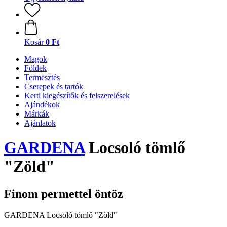
Kosár
0 Ft
Magok
Földek
Termesztés
Cserepek és tartók
Kerti kiegészítők és felszerelések
Ajándékok
Márkák
Ajánlatok
GARDENA
Locsoló tömlő
"Zöld"
Finom permettel öntöz
GARDENA Locsoló tömlő "Zöld"