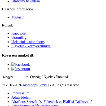
Utalvány beváltása
Hasznos információk
Magazin
Rólunk
Kapcsolat
bloomling
Üzleteink - nice shops
Figyelünk környezetünkre
Kövessen minket itt:
Ország / Nyelv változtatás
© 2010-2026
niceshops GmbH
- All rights reserved.
Impresszum
Adatvédelem
Általános Szerződési Feltételek és Elállási Tájékoztató
Akadálymentesítési nyilatkozat