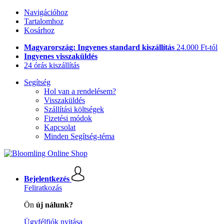
Navigációhoz
Tartalomhoz
Kosárhoz
Magyarország: Ingyenes standard kiszállítás
24.000 Ft-tól
Ingyenes visszaküldés
24 órás kiszállítás
Segítség
Hol van a rendelésem?
Visszaküldés
Szállítási költségek
Fizetési módok
Kapcsolat
Minden Segítség-téma
Bejelentkezés
Feliratkozás
Ön
új nálunk?
Ügyfélfiók nyitása