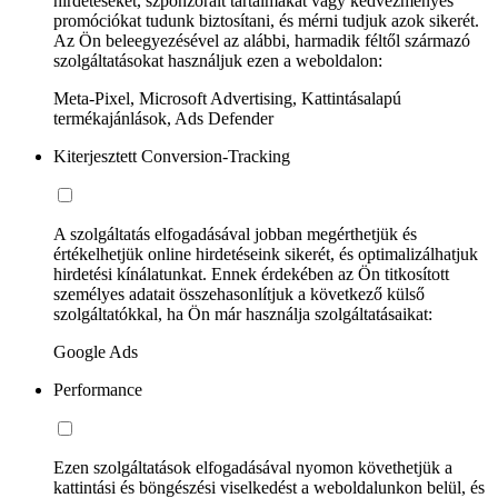
hirdetéseket, szponzorált tartalmakat vagy kedvezményes
promóciókat tudunk biztosítani, és mérni tudjuk azok sikerét.
Az Ön beleegyezésével az alábbi, harmadik féltől származó
szolgáltatásokat használjuk ezen a weboldalon:
Meta-Pixel, Microsoft Advertising, Kattintásalapú
termékajánlások, Ads Defender
Kiterjesztett Conversion-Tracking
A szolgáltatás elfogadásával jobban megérthetjük és
értékelhetjük online hirdetéseink sikerét, és optimalizálhatjuk
hirdetési kínálatunkat. Ennek érdekében az Ön titkosított
személyes adatait összehasonlítjuk a következő külső
szolgáltatókkal, ha Ön már használja szolgáltatásaikat:
Google Ads
Performance
Ezen szolgáltatások elfogadásával nyomon követhetjük a
kattintási és böngészési viselkedést a weboldalunkon belül, és