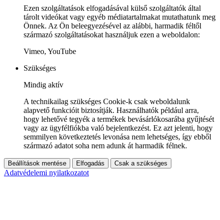
Ezen szolgáltatások elfogadásával külső szolgáltatók által
tárolt videókat vagy egyéb médiatartalmakat mutathatunk meg
Önnek. Az Ön beleegyezésével az alábbi, harmadik féltől
származó szolgáltatásokat használjuk ezen a weboldalon:
Vimeo, YouTube
Szükséges
Mindig aktív
A technikailag szükséges Cookie-k csak weboldalunk
alapvető funkcióit biztosítják. Használhatók például arra,
hogy lehetővé tegyék a termékek bevásárlókosarába gyűjtését
vagy az ügyfélfiókba való bejelentkezést. Ez azt jelenti, hogy
semmilyen következtetés levonása nem lehetséges, így ebből
származó adatot soha nem adunk át harmadik félnek.
Beállítások mentése
Elfogadás
Csak a szükséges
Adatvédelemi nyilatkozatot