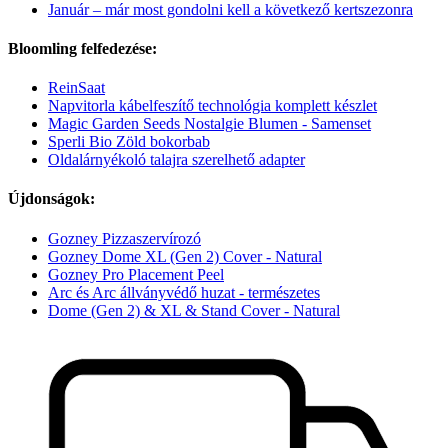
Január – már most gondolni kell a következő kertszezonra
Bloomling felfedezése:
ReinSaat
Napvitorla kábelfeszítő technológia komplett készlet
Magic Garden Seeds Nostalgie Blumen - Samenset
Sperli Bio Zöld bokorbab
Oldalárnyékoló talajra szerelhető adapter
Újdonságok:
Gozney Pizzaszervírozó
Gozney Dome XL (Gen 2) Cover - Natural
Gozney Pro Placement Peel
Arc és Arc állványvédő huzat - természetes
Dome (Gen 2) & XL & Stand Cover - Natural