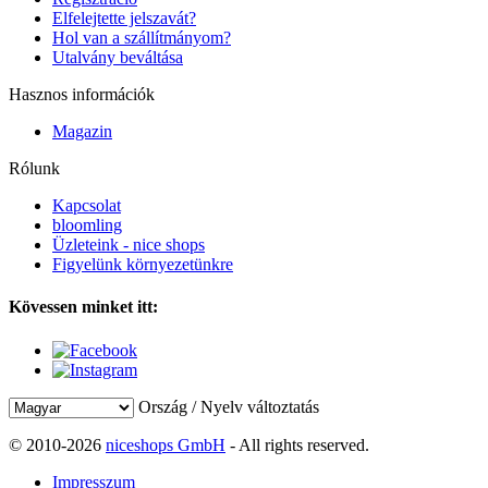
Elfelejtette jelszavát?
Hol van a szállítmányom?
Utalvány beváltása
Hasznos információk
Magazin
Rólunk
Kapcsolat
bloomling
Üzleteink - nice shops
Figyelünk környezetünkre
Kövessen minket itt:
Ország / Nyelv változtatás
© 2010-2026
niceshops GmbH
- All rights reserved.
Impresszum