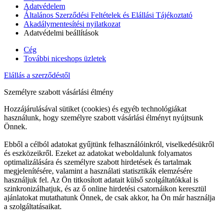
Adatvédelem
Általános Szerződési Feltételek és Elállási Tájékoztató
Akadálymentesítési nyilatkozat
Adatvédelmi beállítások
Cég
További niceshops üzletek
Elállás a szerződéstől
Személyre szabott vásárlási élmény
Hozzájárulásával sütiket (cookies) és egyéb technológiákat
használunk, hogy személyre szabott vásárlási élményt nyújtsunk
Önnek.
Ebből a célból adatokat gyűjtünk felhasználóinkról, viselkedésükről
és eszközeikről. Ezeket az adatokat weboldalunk folyamatos
optimalizálására és személyre szabott hirdetések és tartalmak
megjelenítésére, valamint a használati statisztikák elemzésére
használjuk fel. Az Ön titkosított adatait külső szolgáltatókkal is
szinkronizálhatjuk, és az ő online hirdetési csatornáikon keresztül
ajánlatokat mutathatunk Önnek, de csak akkor, ha Ön már használja
a szolgáltatásaikat.