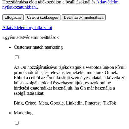
Hozzájárulása előtt tájékozódjon a beállításoknál és
Adatvédelmi
nyilatkozatunkban.
.
Elfogadás
Csak a szükséges
Beállítások módosítása
Adatvédelemi nyilatkozatot
Egyéni adatvédelmi beállítások
Customer match marketing
Az Ön hozzájárulásával tájékoztatjuk a weboldalunkon kívüli
promóciókról is, és releváns termékeket mutatunk Önnek.
Ebből a célból az Ön titkosított személyes adatait a következő
külső szolgáltatókkal összehasonlítjuk, és azok online
hirdetési csatornáikat használjuk, ha Ön már használja a
szolgáltatásaikat:
Bing, Criteo, Meta, Google, LinkedIn, Pinterest, TikTok
Marketing