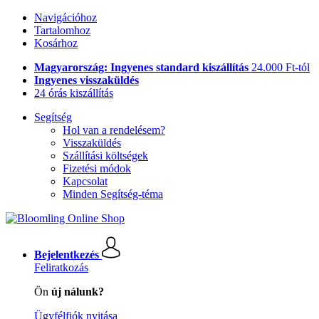
Navigációhoz
Tartalomhoz
Kosárhoz
Magyarország: Ingyenes standard kiszállítás
24.000 Ft-tól
Ingyenes visszaküldés
24 órás kiszállítás
Segítség
Hol van a rendelésem?
Visszaküldés
Szállítási költségek
Fizetési módok
Kapcsolat
Minden Segítség-téma
Bejelentkezés
Feliratkozás
Ön
új nálunk?
Ügyfélfiók nyitása