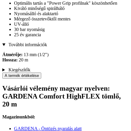
Optimális tartás a "Power Grip profilnak" köszönhetően
Kiváló minőségű spirálháló
Nyomásálló és alaktartó
Mérgező összetevőktől mentes
UV-álló
30 bar nyomásig
25 év garancia
További információk
Átmérője:
13 mm (1/2")
Hossza:
20 m
Kiegészítők
A termék értékelése
Vásárlói vélemény magyar nyelven:
GARDENA Comfort HighFLEX tömlő,
20 m
Magazinunkból:
GARDENA - Öntözés nyaralás alatt