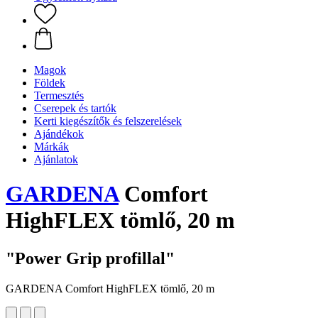
Magok
Földek
Termesztés
Cserepek és tartók
Kerti kiegészítők és felszerelések
Ajándékok
Márkák
Ajánlatok
GARDENA
Comfort
HighFLEX tömlő, 20 m
"Power Grip profillal"
GARDENA Comfort HighFLEX tömlő, 20 m