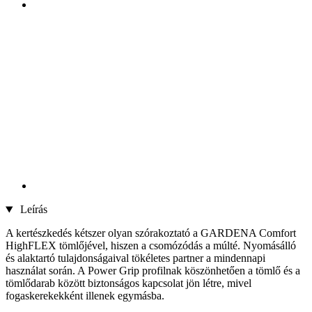
Leírás
A kertészkedés kétszer olyan szórakoztató a GARDENA Comfort
HighFLEX tömlőjével, hiszen a csomózódás a múlté. Nyomásálló
és alaktartó tulajdonságaival tökéletes partner a mindennapi
használat során. A Power Grip profilnak köszönhetően a tömlő és a
tömlődarab között biztonságos kapcsolat jön létre, mivel
fogaskerekekként illenek egymásba.