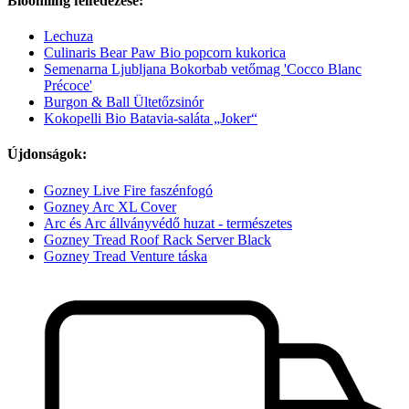
Bloomling felfedezése:
Lechuza
Culinaris Bear Paw Bio popcorn kukorica
Semenarna Ljubljana Bokorbab vetőmag 'Cocco Blanc
Précoce'
Burgon & Ball Ültetőzsinór
Kokopelli Bio Batavia-saláta „Joker“
Újdonságok:
Gozney Live Fire faszénfogó
Gozney Arc XL Cover
Arc és Arc állványvédő huzat - természetes
Gozney Tread Roof Rack Server Black
Gozney Tread Venture táska