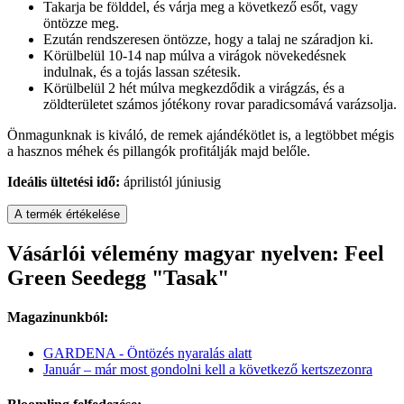
Takarja be földdel, és várja meg a következő esőt, vagy
öntözze meg.
Ezután rendszeresen öntözze, hogy a talaj ne száradjon ki.
Körülbelül 10-14 nap múlva a virágok növekedésnek
indulnak, és a tojás lassan szétesik.
Körülbelül 2 hét múlva megkezdődik a virágzás, és a
zöldterületet számos jótékony rovar paradicsomává varázsolja.
Önmagunknak is kiváló, de remek ajándékötlet is, a legtöbbet mégis
a hasznos méhek és pillangók profitálják majd belőle.
Ideális ültetési idő:
áprilistól júniusig
A termék értékelése
Vásárlói vélemény magyar nyelven: Feel
Green Seedegg "Tasak"
Magazinunkból:
GARDENA - Öntözés nyaralás alatt
Január – már most gondolni kell a következő kertszezonra