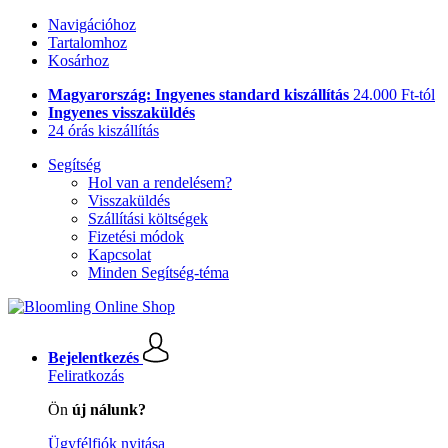
Navigációhoz
Tartalomhoz
Kosárhoz
Magyarország: Ingyenes standard kiszállítás
24.000 Ft-tól
Ingyenes visszaküldés
24 órás kiszállítás
Segítség
Hol van a rendelésem?
Visszaküldés
Szállítási költségek
Fizetési módok
Kapcsolat
Minden Segítség-téma
Bejelentkezés
Feliratkozás
Ön
új nálunk?
Ügyfélfiók nyitása