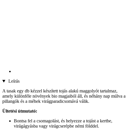
Leírás
A tasak egy db kézzel készített tojás alakú maggolyót tartalmaz,
amely különféle növények bio magjaiból áll, és néhány nap múlva a
pillangók és a méhek virágparadicsomává válik.
Ültetési útmutató:
Bontsa fel a csomagolást, és helyezze a tojást a kertbe,
virágágyásba vagy virágcserépbe némi földdel.