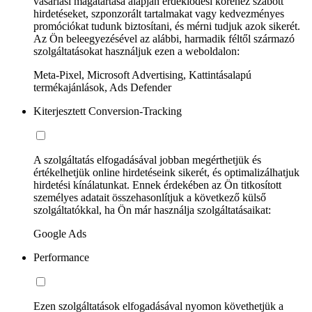
vásárlási magatartása alapján érdeklődési köréhez szabott
hirdetéseket, szponzorált tartalmakat vagy kedvezményes
promóciókat tudunk biztosítani, és mérni tudjuk azok sikerét.
Az Ön beleegyezésével az alábbi, harmadik féltől származó
szolgáltatásokat használjuk ezen a weboldalon:
Meta-Pixel, Microsoft Advertising, Kattintásalapú
termékajánlások, Ads Defender
Kiterjesztett Conversion-Tracking
A szolgáltatás elfogadásával jobban megérthetjük és
értékelhetjük online hirdetéseink sikerét, és optimalizálhatjuk
hirdetési kínálatunkat. Ennek érdekében az Ön titkosított
személyes adatait összehasonlítjuk a következő külső
szolgáltatókkal, ha Ön már használja szolgáltatásaikat:
Google Ads
Performance
Ezen szolgáltatások elfogadásával nyomon követhetjük a