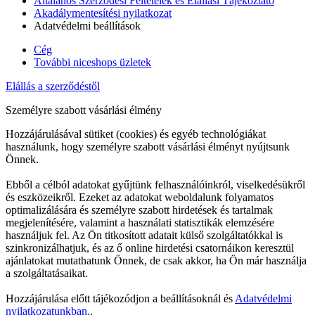
Általános Szerződési Feltételek és Elállási Tájékoztató
Akadálymentesítési nyilatkozat
Adatvédelmi beállítások
Cég
További niceshops üzletek
Elállás a szerződéstől
Személyre szabott vásárlási élmény
Hozzájárulásával sütiket (cookies) és egyéb technológiákat
használunk, hogy személyre szabott vásárlási élményt nyújtsunk
Önnek.
Ebből a célból adatokat gyűjtünk felhasználóinkról, viselkedésükről
és eszközeikről. Ezeket az adatokat weboldalunk folyamatos
optimalizálására és személyre szabott hirdetések és tartalmak
megjelenítésére, valamint a használati statisztikák elemzésére
használjuk fel. Az Ön titkosított adatait külső szolgáltatókkal is
szinkronizálhatjuk, és az ő online hirdetési csatornáikon keresztül
ajánlatokat mutathatunk Önnek, de csak akkor, ha Ön már használja
a szolgáltatásaikat.
Hozzájárulása előtt tájékozódjon a beállításoknál és
Adatvédelmi
nyilatkozatunkban.
.