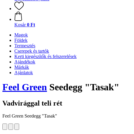
Kosár
0 Ft
Magok
Földek
Termesztés
Cserepek és tartók
Kerti kiegészítők és felszerelések
Ajándékok
Márkák
Ajánlatok
Feel Green
Seedegg "Tasak"
Vadvirággal teli rét
Feel Green Seedegg "Tasak"