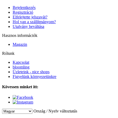
Bejelentkezés
Regisztráció
Elfelejtette jelszavát?
Hol van a szállítmányom?
Utalvány beváltása
Hasznos információk
Magazin
Rólunk
Kapcsolat
bloomling
Üzleteink - nice shops
Figyelünk környezetünkre
Kövessen minket itt:
Ország / Nyelv változtatás