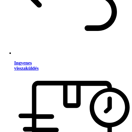
Ingyenes
visszaküldés