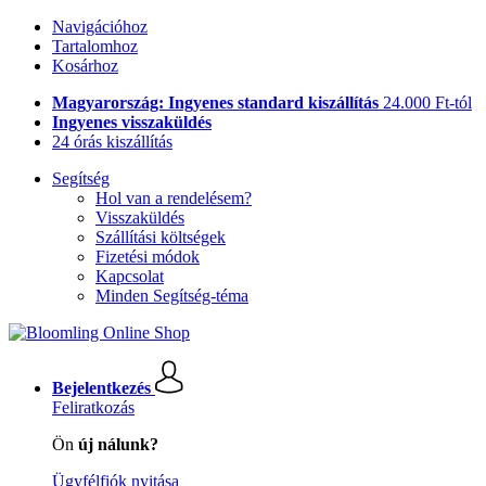
Navigációhoz
Tartalomhoz
Kosárhoz
Magyarország: Ingyenes standard kiszállítás
24.000 Ft-tól
Ingyenes visszaküldés
24 órás kiszállítás
Segítség
Hol van a rendelésem?
Visszaküldés
Szállítási költségek
Fizetési módok
Kapcsolat
Minden Segítség-téma
Bejelentkezés
Feliratkozás
Ön
új nálunk?
Ügyfélfiók nyitása