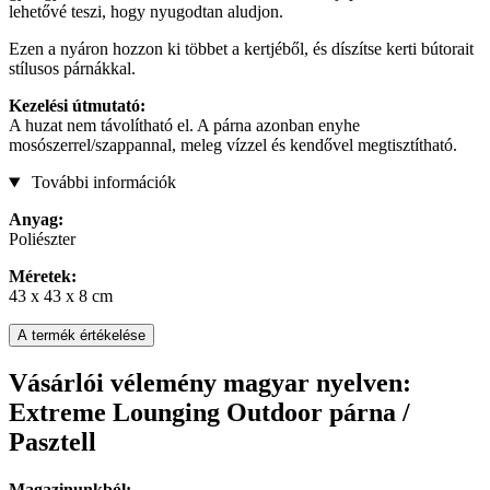
lehetővé teszi, hogy nyugodtan aludjon.
Ezen a nyáron hozzon ki többet a kertjéből, és díszítse kerti bútorait
stílusos párnákkal.
Kezelési útmutató:
A huzat nem távolítható el. A párna azonban enyhe
mosószerrel/szappannal, meleg vízzel és kendővel megtisztítható.
További információk
Anyag:
Poliészter
Méretek:
43 x 43 x 8 cm
A termék értékelése
Vásárlói vélemény magyar nyelven:
Extreme Lounging Outdoor párna /
Pasztell
Magazinunkból: