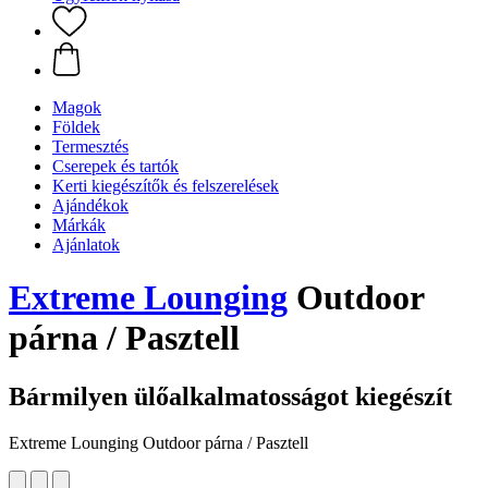
Magok
Földek
Termesztés
Cserepek és tartók
Kerti kiegészítők és felszerelések
Ajándékok
Márkák
Ajánlatok
Extreme Lounging
Outdoor
párna / Pasztell
Bármilyen ülőalkalmatosságot kiegészít
Extreme Lounging Outdoor párna / Pasztell