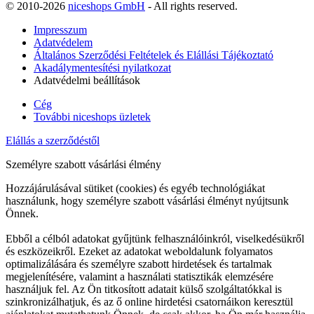
© 2010-2026
niceshops GmbH
- All rights reserved.
Impresszum
Adatvédelem
Általános Szerződési Feltételek és Elállási Tájékoztató
Akadálymentesítési nyilatkozat
Adatvédelmi beállítások
Cég
További niceshops üzletek
Elállás a szerződéstől
Személyre szabott vásárlási élmény
Hozzájárulásával sütiket (cookies) és egyéb technológiákat
használunk, hogy személyre szabott vásárlási élményt nyújtsunk
Önnek.
Ebből a célból adatokat gyűjtünk felhasználóinkról, viselkedésükről
és eszközeikről. Ezeket az adatokat weboldalunk folyamatos
optimalizálására és személyre szabott hirdetések és tartalmak
megjelenítésére, valamint a használati statisztikák elemzésére
használjuk fel. Az Ön titkosított adatait külső szolgáltatókkal is
szinkronizálhatjuk, és az ő online hirdetési csatornáikon keresztül