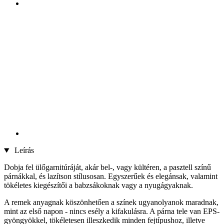
Leírás
Dobja fel ülőgarnitúráját, akár bel-, vagy kültéren, a pasztell színű
párnákkal, és lazítson stílusosan. Egyszerűek és elegánsak, valamint
tökéletes kiegészítői a babzsákoknak vagy a nyugágyaknak.
A remek anyagnak köszönhetően a színek ugyanolyanok maradnak,
mint az első napon - nincs esély a kifakulásra. A párna tele van EPS-
gyöngyökkel, tökéletesen illeszkedik minden fejtípushoz, illetve