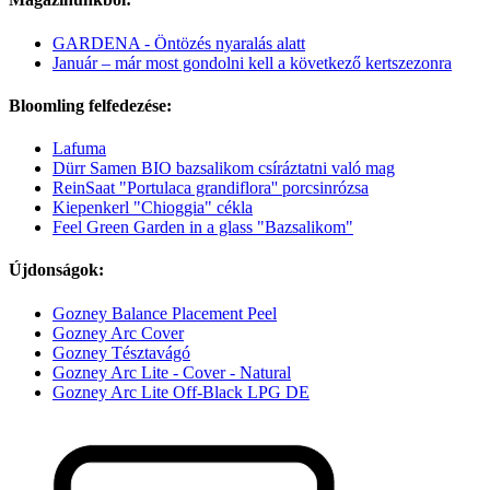
GARDENA - Öntözés nyaralás alatt
Január – már most gondolni kell a következő kertszezonra
Bloomling felfedezése:
Lafuma
Dürr Samen BIO bazsalikom csíráztatni való mag
ReinSaat "Portulaca grandiflora'' porcsinrózsa
Kiepenkerl "Chioggia" cékla
Feel Green Garden in a glass "Bazsalikom"
Újdonságok:
Gozney Balance Placement Peel
Gozney Arc Cover
Gozney Tésztavágó
Gozney Arc Lite - Cover - Natural
Gozney Arc Lite Off-Black LPG DE