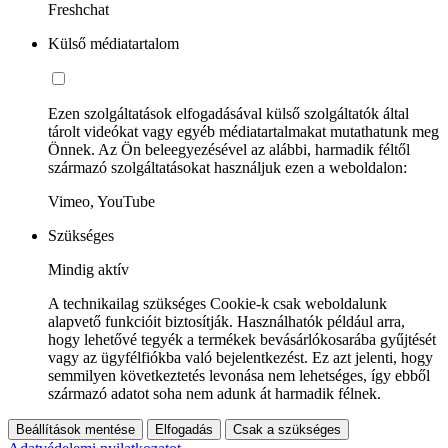
Freshchat
Külső médiatartalom
Ezen szolgáltatások elfogadásával külső szolgáltatók által
tárolt videókat vagy egyéb médiatartalmakat mutathatunk meg
Önnek. Az Ön beleegyezésével az alábbi, harmadik féltől
származó szolgáltatásokat használjuk ezen a weboldalon:
Vimeo, YouTube
Szükséges
Mindig aktív
A technikailag szükséges Cookie-k csak weboldalunk
alapvető funkcióit biztosítják. Használhatók például arra,
hogy lehetővé tegyék a termékek bevásárlókosarába gyűjtését
vagy az ügyfélfiókba való bejelentkezést. Ez azt jelenti, hogy
semmilyen következtetés levonása nem lehetséges, így ebből
származó adatot soha nem adunk át harmadik félnek.
Beállítások mentése
Elfogadás
Csak a szükséges