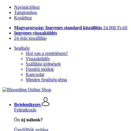
Navigációhoz
Tartalomhoz
Kosárhoz
Magyarország: Ingyenes standard kiszállítás
24.000 Ft-tól
Ingyenes visszaküldés
24 órás kiszállítás
Segítség
Hol van a rendelésem?
Visszaküldés
Szállítási költségek
Fizetési módok
Kapcsolat
Minden Segítség-téma
Bejelentkezés
Feliratkozás
Ön
új nálunk?
Ügyfélfiók nyitása