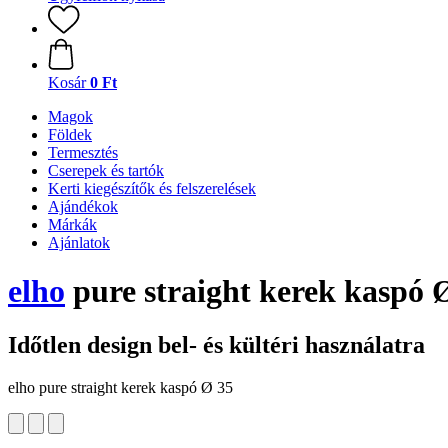
Kosár
0 Ft
Magok
Földek
Termesztés
Cserepek és tartók
Kerti kiegészítők és felszerelések
Ajándékok
Márkák
Ajánlatok
elho
pure straight kerek kaspó 
Időtlen design bel- és kültéri használatra
elho pure straight kerek kaspó Ø 35