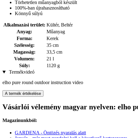
Törhetetlen műanyagból készült
100%-ban újrahasznosítható
Könnyű súlyú
Alkalmazási terület:
Kültér, Beltér
Anyag:
Műanyag
Forma:
Kerek
Szélesség:
35 cm
Magasság:
33,5 cm
Volumen:
21 l
Súly:
1120 g
Termékvideó
elho pure round outdoor instruction video
A termék értékelése
Vásárlói vélemény magyar nyelven: elho p
Magazinunkból:
GARDENA - Öntözés nyaralás alatt