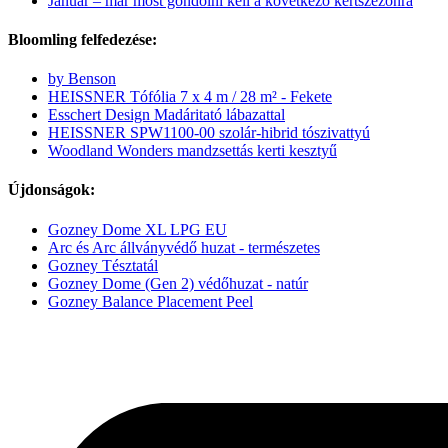
Január – már most gondolni kell a következő kertszezonra
Bloomling felfedezése:
by Benson
HEISSNER Tófólia 7 x 4 m / 28 m² - Fekete
Esschert Design Madáritató lábazattal
HEISSNER SPW1100-00 szolár-hibrid tószivattyú
Woodland Wonders mandzsettás kerti kesztyű
Újdonságok:
Gozney Dome XL LPG EU
Arc és Arc állványvédő huzat - természetes
Gozney Tésztatál
Gozney Dome (Gen 2) védőhuzat - natúr
Gozney Balance Placement Peel