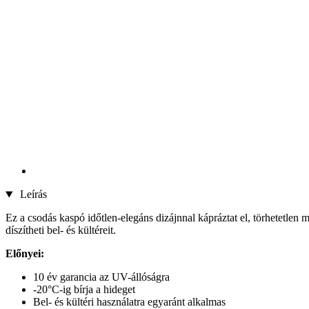
Leírás
Ez a csodás kaspó időtlen-elegáns dizájnnal kápráztat el, törhetetlen 
díszítheti bel- és kültéreit.
Előnyei:
10 év garancia az UV-állóságra
-20°C-ig bírja a hideget
Bel- és kültéri használatra egyaránt alkalmas