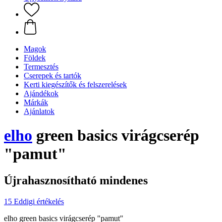
Magok
Földek
Termesztés
Cserepek és tartók
Kerti kiegészítők és felszerelések
Ajándékok
Márkák
Ajánlatok
elho
green basics virágcserép
"pamut"
Újrahasznosítható mindenes
15 Eddigi értékelés
elho green basics virágcserép "pamut"