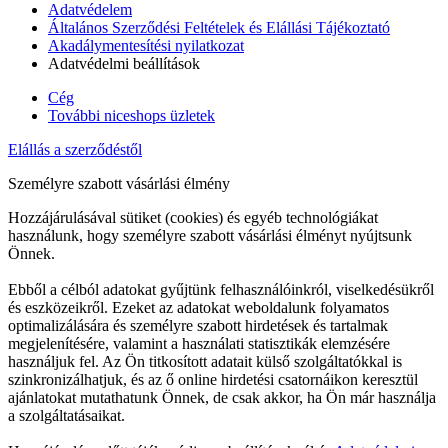
Adatvédelem
Általános Szerződési Feltételek és Elállási Tájékoztató
Akadálymentesítési nyilatkozat
Adatvédelmi beállítások
Cég
További niceshops üzletek
Elállás a szerződéstől
Személyre szabott vásárlási élmény
Hozzájárulásával sütiket (cookies) és egyéb technológiákat
használunk, hogy személyre szabott vásárlási élményt nyújtsunk
Önnek.
Ebből a célból adatokat gyűjtünk felhasználóinkról, viselkedésükről
és eszközeikről. Ezeket az adatokat weboldalunk folyamatos
optimalizálására és személyre szabott hirdetések és tartalmak
megjelenítésére, valamint a használati statisztikák elemzésére
használjuk fel. Az Ön titkosított adatait külső szolgáltatókkal is
szinkronizálhatjuk, és az ő online hirdetési csatornáikon keresztül
ajánlatokat mutathatunk Önnek, de csak akkor, ha Ön már használja
a szolgáltatásaikat.