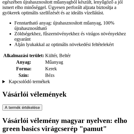
egészében újrahasznosított műanyagból készült, lenyűgöző a jól
ismert elho minőséggel. Ügyesen perforált aljzata biztosítja a
gyökerek optimális szellőzését és az ideális vízellátást.
Fenntartható anyag: újrahasznosított műanyag, 100%
újrahasznosítható
Zöldségekhez, fűszernövényekhez és virágos növényekhez
egyaránt
Alján lyukakkal az optimális növekedési feltételekért
Alkalmazási terület:
Kültér, Beltér
Anyag:
Műanyag
Forma:
Kerek
Szín:
Bézs
Kapcsolódó termékek
Vásárlói vélemények
A termék értékelése
Vásárlói vélemény magyar nyelven: elho
green basics virágcserép "pamut"