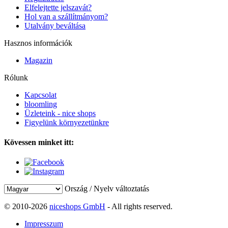
Elfelejtette jelszavát?
Hol van a szállítmányom?
Utalvány beváltása
Hasznos információk
Magazin
Rólunk
Kapcsolat
bloomling
Üzleteink - nice shops
Figyelünk környezetünkre
Kövessen minket itt:
Ország / Nyelv változtatás
© 2010-2026
niceshops GmbH
- All rights reserved.
Impresszum