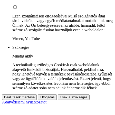
Ezen szolgáltatások elfogadásával külső szolgáltatók által
tárolt videókat vagy egyéb médiatartalmakat mutathatunk meg
Önnek. Az Ön beleegyezésével az alábbi, harmadik féltől
származó szolgáltatásokat használjuk ezen a weboldalon:
Vimeo, YouTube
Szükséges
Mindig aktív
A technikailag szükséges Cookie-k csak weboldalunk
alapvető funkcióit biztosítják. Használhatók például arra,
hogy lehetővé tegyék a termékek bevásárlókosarába gyűjtését
vagy az ügyfélfiókba való bejelentkezést. Ez azt jelenti, hogy
semmilyen következtetés levonása nem lehetséges, így ebből
származó adatot soha nem adunk át harmadik félnek.
Beállítások mentése
Elfogadás
Csak a szükséges
Adatvédelemi nyilatkozatot