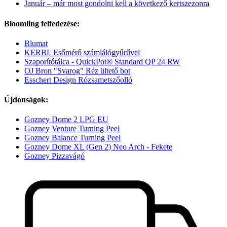
Január – már most gondolni kell a következő kertszezonra
Bloomling felfedezése:
Blumat
KERBL Esőmérő számlálógyűrűvel
Szaporítótálca - QuickPot® Standard QP 24 RW
OJ Bron "Svarog" Réz ültető bot
Esschert Design Rózsametszőolló
Újdonságok:
Gozney Dome 2 LPG EU
Gozney Venture Turning Peel
Gozney Balance Turning Peel
Gozney Dome XL (Gen 2) Neo Arch - Fekete
Gozney Pizzavágó