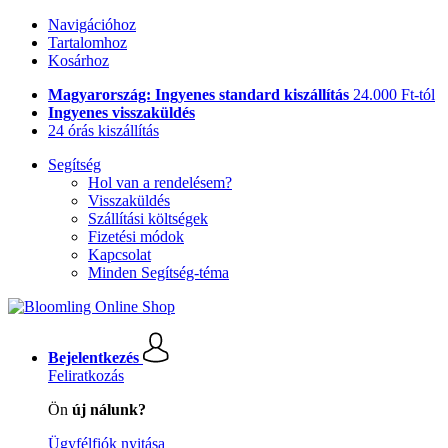
Navigációhoz
Tartalomhoz
Kosárhoz
Magyarország: Ingyenes standard kiszállítás
24.000 Ft-tól
Ingyenes visszaküldés
24 órás kiszállítás
Segítség
Hol van a rendelésem?
Visszaküldés
Szállítási költségek
Fizetési módok
Kapcsolat
Minden Segítség-téma
Bejelentkezés
Feliratkozás
Ön
új nálunk?
Ügyfélfiók nyitása