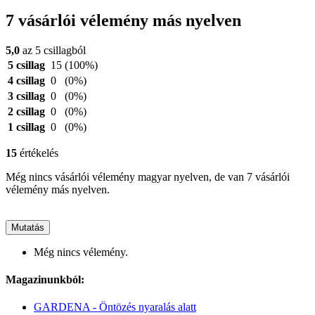
7 vásárlói vélemény más nyelven
5,0
az 5 csillagból
5 csillag
15
(100%)
4 csillag
0
(0%)
3 csillag
0
(0%)
2 csillag
0
(0%)
1 csillag
0
(0%)
15
értékelés
Még nincs vásárlói vélemény magyar nyelven, de van 7 vásárlói
vélemény más nyelven.
Mutatás
Még nincs vélemény.
Magazinunkból:
GARDENA - Öntözés nyaralás alatt