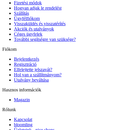
Fizetési módok
Hogyan adjak le rendelést
Szállítás
Ügyfélfiókom
Visszaküldés és visszatérítés
Akciók és utalványok
Céges ügyfelek
További segítségre van szüksége?
Fiókom
Bejelentkezés
Regisztráció
Elfelejtette jelszavát?
Hol van a szállítmányom?
Utalvány beváltása
Hasznos információk
Magazin
Rólunk
Kapcsolat
bloomling
Üzleteink - nice shops