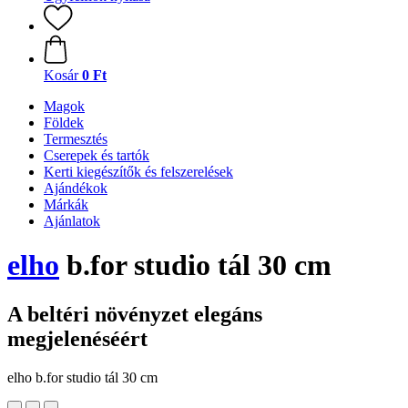
Kosár
0 Ft
Magok
Földek
Termesztés
Cserepek és tartók
Kerti kiegészítők és felszerelések
Ajándékok
Márkák
Ajánlatok
elho
b.for studio tál 30 cm
A beltéri növényzet elegáns
megjelenéséért
elho b.for studio tál 30 cm