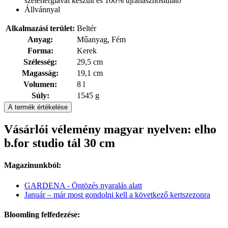
szélenergiával készült és 100% újrahasznosítható
Állvánnyal
Alkalmazási terület:
Beltér
Anyag:
Műanyag, Fém
Forma:
Kerek
Szélesség:
29,5 cm
Magasság:
19,1 cm
Volumen:
8 l
Súly:
1545 g
A termék értékelése
Vásárlói vélemény magyar nyelven: elho
b.for studio tál 30 cm
Magazinunkból:
GARDENA - Öntözés nyaralás alatt
Január – már most gondolni kell a következő kertszezonra
Bloomling felfedezése: