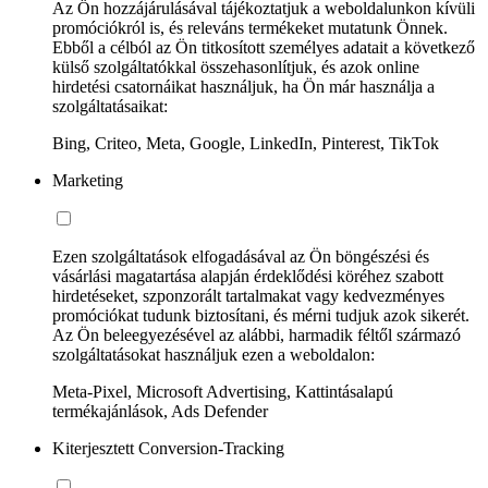
Az Ön hozzájárulásával tájékoztatjuk a weboldalunkon kívüli
promóciókról is, és releváns termékeket mutatunk Önnek.
Ebből a célból az Ön titkosított személyes adatait a következő
külső szolgáltatókkal összehasonlítjuk, és azok online
hirdetési csatornáikat használjuk, ha Ön már használja a
szolgáltatásaikat:
Bing, Criteo, Meta, Google, LinkedIn, Pinterest, TikTok
Marketing
Ezen szolgáltatások elfogadásával az Ön böngészési és
vásárlási magatartása alapján érdeklődési köréhez szabott
hirdetéseket, szponzorált tartalmakat vagy kedvezményes
promóciókat tudunk biztosítani, és mérni tudjuk azok sikerét.
Az Ön beleegyezésével az alábbi, harmadik féltől származó
szolgáltatásokat használjuk ezen a weboldalon:
Meta-Pixel, Microsoft Advertising, Kattintásalapú
termékajánlások, Ads Defender
Kiterjesztett Conversion-Tracking