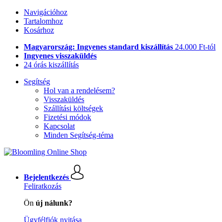
Navigációhoz
Tartalomhoz
Kosárhoz
Magyarország: Ingyenes standard kiszállítás
24.000 Ft-tól
Ingyenes visszaküldés
24 órás kiszállítás
Segítség
Hol van a rendelésem?
Visszaküldés
Szállítási költségek
Fizetési módok
Kapcsolat
Minden Segítség-téma
Bejelentkezés
Feliratkozás
Ön
új nálunk?
Ügyfélfiók nyitása