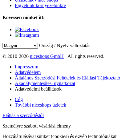
Figyelünk környezetünkre
Kövessen minket itt:
Ország / Nyelv változtatás
© 2010-2026
niceshops GmbH
- All rights reserved.
Impresszum
Adatvédelem
Általános Szerződési Feltételek és Elállási Tájékoztató
Akadálymentesítési nyilatkozat
Adatvédelmi beállítások
Cég
További niceshops üzletek
Elállás a szerződéstől
Személyre szabott vásárlási élmény
Hozzájárulásával sütiket (cookies) és egyéb technológiákat