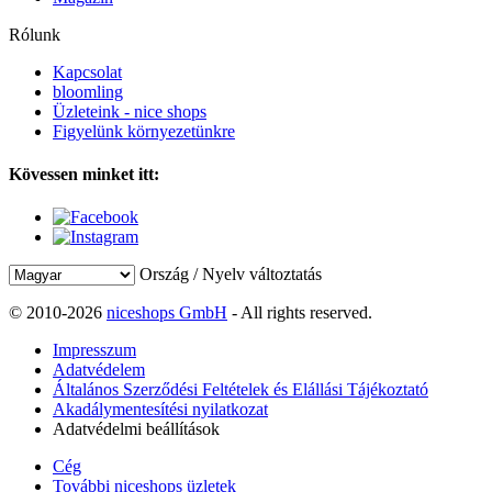
Rólunk
Kapcsolat
bloomling
Üzleteink - nice shops
Figyelünk környezetünkre
Kövessen minket itt:
Ország / Nyelv változtatás
© 2010-2026
niceshops GmbH
- All rights reserved.
Impresszum
Adatvédelem
Általános Szerződési Feltételek és Elállási Tájékoztató
Akadálymentesítési nyilatkozat
Adatvédelmi beállítások
Cég
További niceshops üzletek