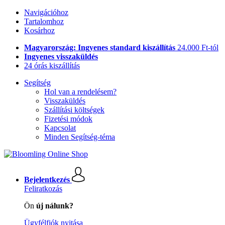
Navigációhoz
Tartalomhoz
Kosárhoz
Magyarország: Ingyenes standard kiszállítás
24.000 Ft-tól
Ingyenes visszaküldés
24 órás kiszállítás
Segítség
Hol van a rendelésem?
Visszaküldés
Szállítási költségek
Fizetési módok
Kapcsolat
Minden Segítség-téma
Bejelentkezés
Feliratkozás
Ön
új nálunk?
Ügyfélfiók nyitása