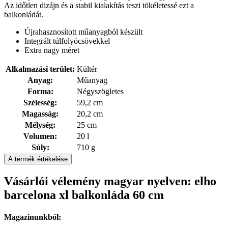
Az időtlen dizájn és a stabil kialakítás teszi tökéletessé ezt a
balkonládát.
Újrahasznosított műanyagból készült
Integrált túlfolyócsövekkel
Extra nagy méret
Alkalmazási terület:
Kültér
Anyag:
Műanyag
Forma:
Négyszögletes
Szélesség:
59,2 cm
Magasság:
20,2 cm
Mélység:
25 cm
Volumen:
20 l
Súly:
710 g
A termék értékelése
Vásárlói vélemény magyar nyelven: elho
barcelona xl balkonláda 60 cm
Magazinunkból: