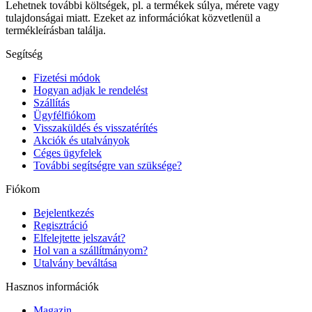
Lehetnek további költségek, pl. a termékek súlya, mérete vagy
tulajdonságai miatt. Ezeket az információkat közvetlenül a
termékleírásban találja.
Segítség
Fizetési módok
Hogyan adjak le rendelést
Szállítás
Ügyfélfiókom
Visszaküldés és visszatérítés
Akciók és utalványok
Céges ügyfelek
További segítségre van szüksége?
Fiókom
Bejelentkezés
Regisztráció
Elfelejtette jelszavát?
Hol van a szállítmányom?
Utalvány beváltása
Hasznos információk
Magazin