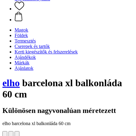
Magok
Földek
Termesztés
Cserepek és tartók
Kerti kiegészítők és felszerelések
Ajándékok
Márkák
Ajánlatok
elho
barcelona xl balkonláda
60 cm
Különösen nagyvonalúan méretezett
elho barcelona xl balkonláda 60 cm