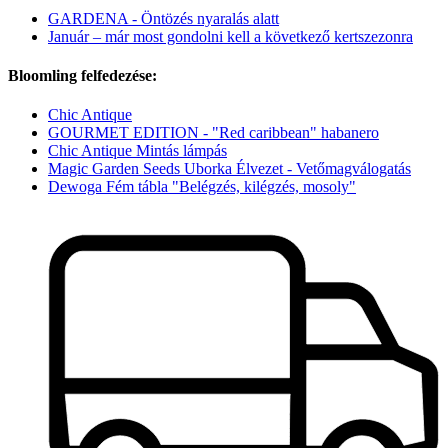
GARDENA - Öntözés nyaralás alatt
Január – már most gondolni kell a következő kertszezonra
Bloomling felfedezése:
Chic Antique
GOURMET EDITION - "Red caribbean" habanero
Chic Antique Mintás lámpás
Magic Garden Seeds Uborka Élvezet - Vetőmagválogatás
Dewoga Fém tábla "Belégzés, kilégzés, mosoly"