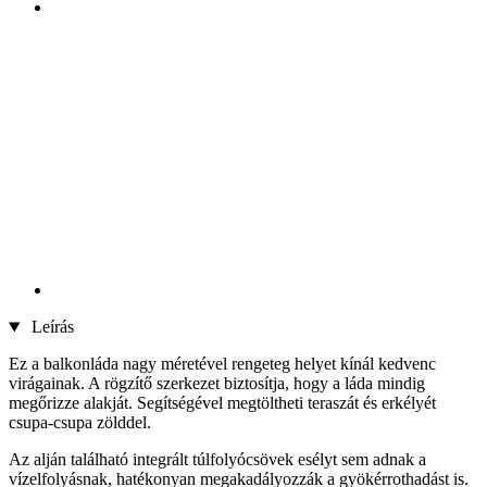
Leírás
Ez a balkonláda nagy méretével rengeteg helyet kínál kedvenc
virágainak. A rögzítő szerkezet biztosítja, hogy a láda mindig
megőrizze alakját. Segítségével megtöltheti teraszát és erkélyét
csupa-csupa zölddel.
Az alján található integrált túlfolyócsövek esélyt sem adnak a
vízelfolyásnak, hatékonyan megakadályozzák a gyökérrothadást is.