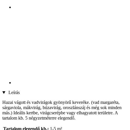
Leírás
Hazai vágott és vadvirágok gyönyörű keveréke. (vad margaréta,
sárgaviola, mákvirág, búzavirág, oroszlánszáj és még sok minden
más.) Ideális kertbe, virágcserépbe vagy elhagyatott területre. A
tartalom kb. 5 négyzetméterre elegendő.
Tartalom elegendő kb.:
1-5 m²