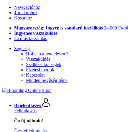
Navigációhoz
Tartalomhoz
Kosárhoz
Magyarország: Ingyenes standard kiszállítás
24.000 Ft-tól
Ingyenes visszaküldés
24 órás kiszállítás
Segítség
Hol van a rendelésem?
Visszaküldés
Szállítási költségek
Fizetési módok
Kapcsolat
Minden Segítség-téma
Bejelentkezés
Feliratkozás
Ön
új nálunk?
Ügyfélfiók nyitása