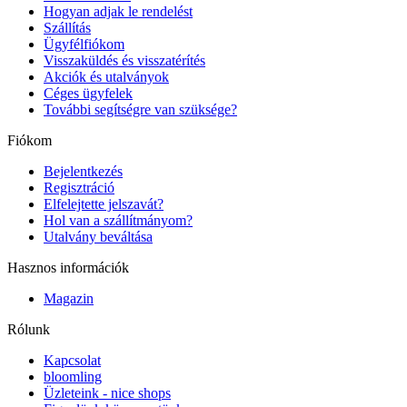
Hogyan adjak le rendelést
Szállítás
Ügyfélfiókom
Visszaküldés és visszatérítés
Akciók és utalványok
Céges ügyfelek
További segítségre van szüksége?
Fiókom
Bejelentkezés
Regisztráció
Elfelejtette jelszavát?
Hol van a szállítmányom?
Utalvány beváltása
Hasznos információk
Magazin
Rólunk
Kapcsolat
bloomling
Üzleteink - nice shops