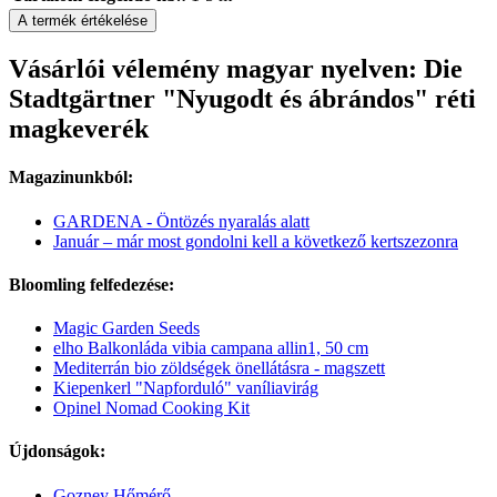
A termék értékelése
Vásárlói vélemény magyar nyelven: Die
Stadtgärtner "Nyugodt és ábrándos" réti
magkeverék
Magazinunkból:
GARDENA - Öntözés nyaralás alatt
Január – már most gondolni kell a következő kertszezonra
Bloomling felfedezése:
Magic Garden Seeds
elho Balkonláda vibia campana allin1, 50 cm
Mediterrán bio zöldségek önellátásra - magszett
Kiepenkerl "Napforduló" vaníliavirág
Opinel Nomad Cooking Kit
Újdonságok:
Gozney Hőmérő