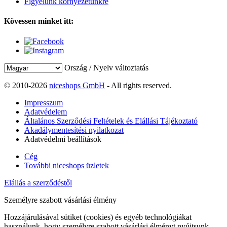
Figyelünk környezetünkre
Kövessen minket itt:
Ország / Nyelv változtatás
© 2010-2026
niceshops GmbH
- All rights reserved.
Impresszum
Adatvédelem
Általános Szerződési Feltételek és Elállási Tájékoztató
Akadálymentesítési nyilatkozat
Adatvédelmi beállítások
Cég
További niceshops üzletek
Elállás a szerződéstől
Személyre szabott vásárlási élmény
Hozzájárulásával sütiket (cookies) és egyéb technológiákat
használunk, hogy személyre szabott vásárlási élményt nyújtsunk