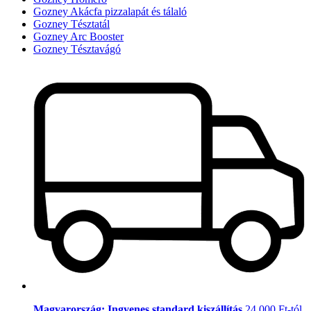
Gozney Akácfa pizzalapát és tálaló
Gozney Tésztatál
Gozney Arc Booster
Gozney Tésztavágó
Magyarország: Ingyenes standard kiszállítás
24.000 Ft-tól