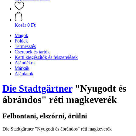
Kosár
0 Ft
Magok
Földek
Termesztés
Cserepek és tartók
Kerti kiegészítők és felszerelések
Ajándékok
Márkák
Ajánlatok
Die Stadtgärtner
"Nyugodt és
ábrándos" réti magkeverék
Felbontani, elszórni, örülni
Die Stadtgärtner "Nyugodt és ábrándos" réti magkeverék