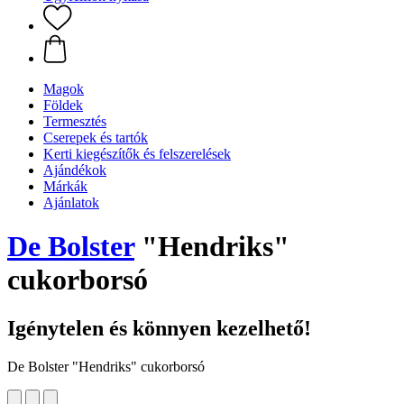
Magok
Földek
Termesztés
Cserepek és tartók
Kerti kiegészítők és felszerelések
Ajándékok
Márkák
Ajánlatok
De Bolster
"Hendriks"
cukorborsó
Igénytelen és könnyen kezelhető!
De Bolster "Hendriks" cukorborsó