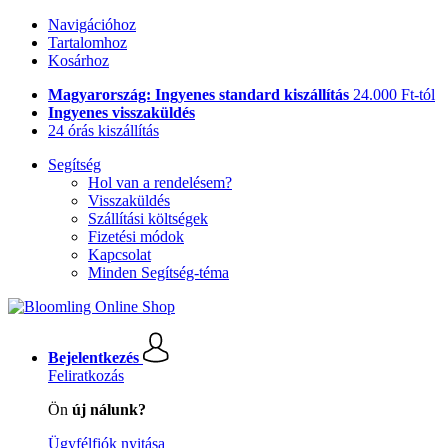
Navigációhoz
Tartalomhoz
Kosárhoz
Magyarország: Ingyenes standard kiszállítás
24.000 Ft-tól
Ingyenes visszaküldés
24 órás kiszállítás
Segítség
Hol van a rendelésem?
Visszaküldés
Szállítási költségek
Fizetési módok
Kapcsolat
Minden Segítség-téma
Bejelentkezés
Feliratkozás
Ön
új nálunk?
Ügyfélfiók nyitása