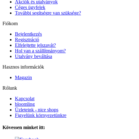
Akciók és utalványok
Céges ügyfelek
További segítségre van szüksége?
Fiókom
Bejelentkezés
Regisztráció
Elfelejtette jelszavát?
Hol van a szállítmányom?
Utalvány beváltása
Hasznos információk
Magazin
Rólunk
Kapcsolat
bloomling
Üzleteink - nice shops
Figyelünk környezetünkre
Kövessen minket itt: