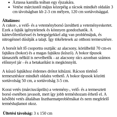
Áztassa kamilla teában egy éjszakára.
Vetése márciustól május közepéig a rácsok mindkét oldalán 3
cm távolságban kb 2-3 cm mélyen, 120 cm sortávolsággal.
Általános:
A cukor-, a velő- és a veteményborsó ízesítheti a veteményeskertet.
Ezek a fajták igénytelenek és könnyen gondozhatók. A
kártevőfertőzéssel és betegségekkel alig van problémájuk, és
nitrogénnel dúsítják a talajt. Így tökéletesek az otthoni termesztésre.
A borsót két fő csoportra osztják: az alacsony, körülbelül 70 cm-es
fajtákra (bokor) és a magas fajtákra (kúszó). A bokor típusok
támaszték nélkül is nevelhetők - az alacsony rács azonban számos
előnnyel jár - és a betakarítást is megkönnyíti.
A kúszó fajtákhoz érdemes drótot kihúzni. Rácson történő
termesztéskor mindkét oldalra vethető. A bokor típusok közötti
sortávolság 50 cm, a sortávolság 3-5 cm.
Korai vetés (március/április) a vetemény-, velő- és a termesztett
borsó esetében javasolt, mert így jobb terméshozam érhető el. A
későbbi vetés általában lisztharmatproblémákat és nem megfelelő
terméshajlamot okoz.
Ültetési távolság:
3 x 150 cm