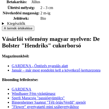
Betakarítás:
Július
Ültetési mélység:
2 - 3 cm
Növekedési magasság:
2 m-ig
Jelölések:
Bio
Kiegészítők
A termék értékelése
Vásárlói vélemény magyar nyelven: De
Bolster "Hendriks" cukorborsó
Magazinunkból:
GARDENA - Öntözés nyaralás alatt
Január – már most gondolni kell a következő kertszezonra
Bloomling felfedezése:
GARDENA
Windhager Fém virágtámasz
Sperli Maracuja "passiógyümölcs"
Bingenheimer Saatgut "Téli óriás/Verdil" spenót
"Flower" gyertyatartó mini szálgyertyákhoz