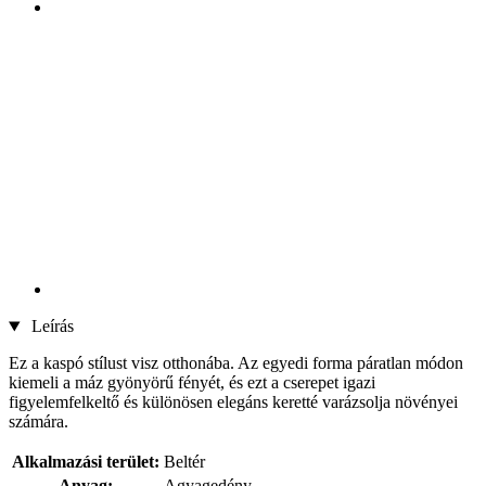
Leírás
Ez a kaspó stílust visz otthonába. Az egyedi forma páratlan módon
kiemeli a máz gyönyörű fényét, és ezt a cserepet igazi
figyelemfelkeltő és különösen elegáns keretté varázsolja növényei
számára.
Alkalmazási terület:
Beltér
Anyag:
Agyagedény