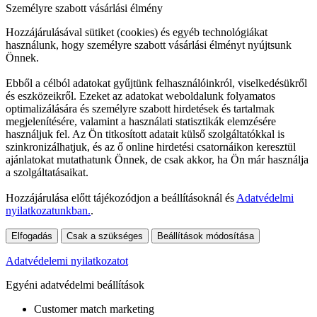
Személyre szabott vásárlási élmény
Hozzájárulásával sütiket (cookies) és egyéb technológiákat
használunk, hogy személyre szabott vásárlási élményt nyújtsunk
Önnek.
Ebből a célból adatokat gyűjtünk felhasználóinkról, viselkedésükről
és eszközeikről. Ezeket az adatokat weboldalunk folyamatos
optimalizálására és személyre szabott hirdetések és tartalmak
megjelenítésére, valamint a használati statisztikák elemzésére
használjuk fel. Az Ön titkosított adatait külső szolgáltatókkal is
szinkronizálhatjuk, és az ő online hirdetési csatornáikon keresztül
ajánlatokat mutathatunk Önnek, de csak akkor, ha Ön már használja
a szolgáltatásaikat.
Hozzájárulása előtt tájékozódjon a beállításoknál és
Adatvédelmi
nyilatkozatunkban.
.
Elfogadás
Csak a szükséges
Beállítások módosítása
Adatvédelemi nyilatkozatot
Egyéni adatvédelmi beállítások
Customer match marketing