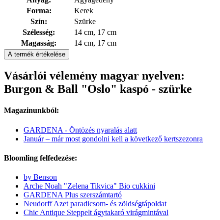
Forma:
Kerek
Szín:
Szürke
Szélesség:
14 cm, 17 cm
Magasság:
14 cm, 17 cm
A termék értékelése
Vásárlói vélemény magyar nyelven:
Burgon & Ball "Oslo" kaspó - szürke
Magazinunkból:
GARDENA - Öntözés nyaralás alatt
Január – már most gondolni kell a következő kertszezonra
Bloomling felfedezése:
by Benson
Arche Noah "Zelena Tikvica" Bio cukkini
GARDENA Plus szerszámtartó
Neudorff Azet paradicsom- és zöldségtápoldat
Chic Antique Steppelt ágytakaró virágmintával