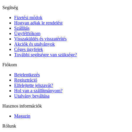
Segítség
Fizetési módok
Hogyan adjak le rendelést
Szállítás
Ügyfélfiókom
Visszaküldés és visszatérítés
Akciók és utalványok
Céges ügyfelek
További segítségre van szüksége?
Fiókom
Bejelentkezés
Regisztráció
Elfelejtette jelszavát?
Hol van a szállítmányom?
Utalvány beváltása
Hasznos információk
Magazin
Rólunk