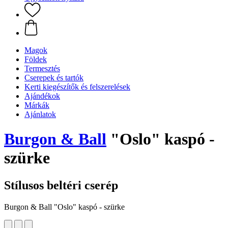
Magok
Földek
Termesztés
Cserepek és tartók
Kerti kiegészítők és felszerelések
Ajándékok
Márkák
Ajánlatok
Burgon & Ball
"Oslo" kaspó -
szürke
Stílusos beltéri cserép
Burgon & Ball "Oslo" kaspó - szürke