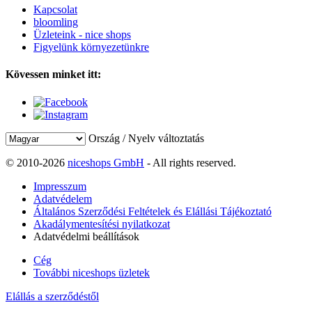
Kapcsolat
bloomling
Üzleteink - nice shops
Figyelünk környezetünkre
Kövessen minket itt:
Ország / Nyelv változtatás
© 2010-2026
niceshops GmbH
- All rights reserved.
Impresszum
Adatvédelem
Általános Szerződési Feltételek és Elállási Tájékoztató
Akadálymentesítési nyilatkozat
Adatvédelmi beállítások
Cég
További niceshops üzletek
Elállás a szerződéstől