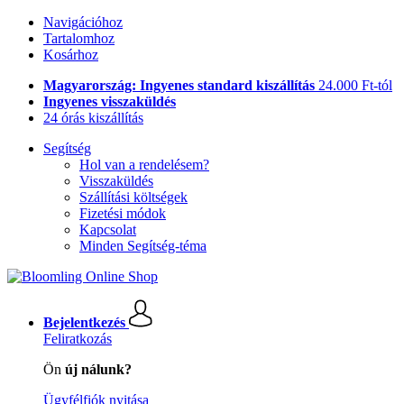
Navigációhoz
Tartalomhoz
Kosárhoz
Magyarország: Ingyenes standard kiszállítás
24.000 Ft-tól
Ingyenes visszaküldés
24 órás kiszállítás
Segítség
Hol van a rendelésem?
Visszaküldés
Szállítási költségek
Fizetési módok
Kapcsolat
Minden Segítség-téma
Bejelentkezés
Feliratkozás
Ön
új nálunk?
Ügyfélfiók nyitása