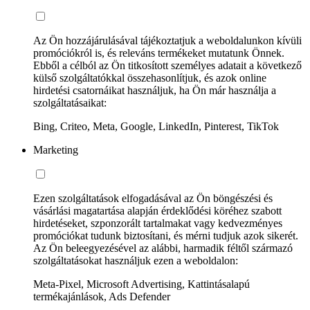
Az Ön hozzájárulásával tájékoztatjuk a weboldalunkon kívüli
promóciókról is, és releváns termékeket mutatunk Önnek.
Ebből a célból az Ön titkosított személyes adatait a következő
külső szolgáltatókkal összehasonlítjuk, és azok online
hirdetési csatornáikat használjuk, ha Ön már használja a
szolgáltatásaikat:
Bing, Criteo, Meta, Google, LinkedIn, Pinterest, TikTok
Marketing
Ezen szolgáltatások elfogadásával az Ön böngészési és
vásárlási magatartása alapján érdeklődési köréhez szabott
hirdetéseket, szponzorált tartalmakat vagy kedvezményes
promóciókat tudunk biztosítani, és mérni tudjuk azok sikerét.
Az Ön beleegyezésével az alábbi, harmadik féltől származó
szolgáltatásokat használjuk ezen a weboldalon:
Meta-Pixel, Microsoft Advertising, Kattintásalapú
termékajánlások, Ads Defender