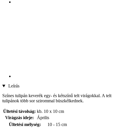
Leírás
Színes tulipán keverék egy- és kétszínű telt virágokkal. A telt
tulipánok több sor szirommal büszkélkednek.
Ültetési távolság:
kb. 10 x 10 cm
Virágzás ideje:
Április
Ültetési mélység:
10 - 15 cm