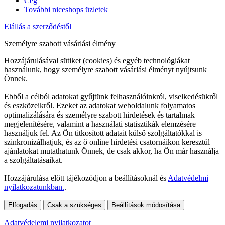
Cég
További niceshops üzletek
Elállás a szerződéstől
Személyre szabott vásárlási élmény
Hozzájárulásával sütiket (cookies) és egyéb technológiákat
használunk, hogy személyre szabott vásárlási élményt nyújtsunk
Önnek.
Ebből a célból adatokat gyűjtünk felhasználóinkról, viselkedésükről
és eszközeikről. Ezeket az adatokat weboldalunk folyamatos
optimalizálására és személyre szabott hirdetések és tartalmak
megjelenítésére, valamint a használati statisztikák elemzésére
használjuk fel. Az Ön titkosított adatait külső szolgáltatókkal is
szinkronizálhatjuk, és az ő online hirdetési csatornáikon keresztül
ajánlatokat mutathatunk Önnek, de csak akkor, ha Ön már használja
a szolgáltatásaikat.
Hozzájárulása előtt tájékozódjon a beállításoknál és
Adatvédelmi
nyilatkozatunkban.
.
Elfogadás
Csak a szükséges
Beállítások módosítása
Adatvédelemi nyilatkozatot