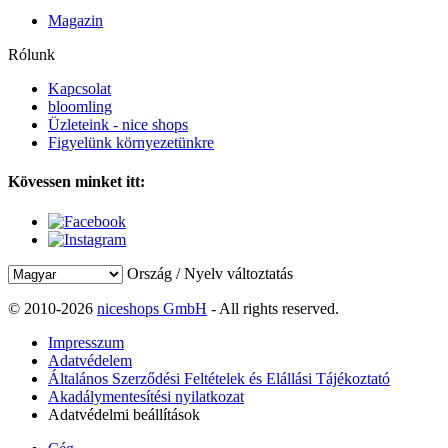
Magazin
Rólunk
Kapcsolat
bloomling
Üzleteink - nice shops
Figyelünk környezetünkre
Kövessen minket itt:
Ország / Nyelv változtatás
© 2010-2026
niceshops GmbH
- All rights reserved.
Impresszum
Adatvédelem
Általános Szerződési Feltételek és Elállási Tájékoztató
Akadálymentesítési nyilatkozat
Adatvédelmi beállítások