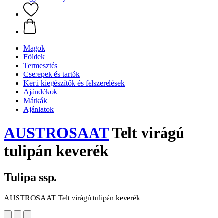
Magok
Földek
Termesztés
Cserepek és tartók
Kerti kiegészítők és felszerelések
Ajándékok
Márkák
Ajánlatok
AUSTROSAAT
Telt virágú
tulipán keverék
Tulipa ssp.
AUSTROSAAT Telt virágú tulipán keverék