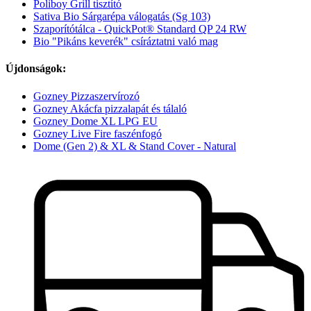
Poliboy Grill tisztító
Sativa Bio Sárgarépa válogatás (Sg 103)
Szaporítótálca - QuickPot® Standard QP 24 RW
Bio "Pikáns keverék" csíráztatni való mag
Újdonságok:
Gozney Pizzaszervírozó
Gozney Akácfa pizzalapát és tálaló
Gozney Dome XL LPG EU
Gozney Live Fire faszénfogó
Dome (Gen 2) & XL & Stand Cover - Natural