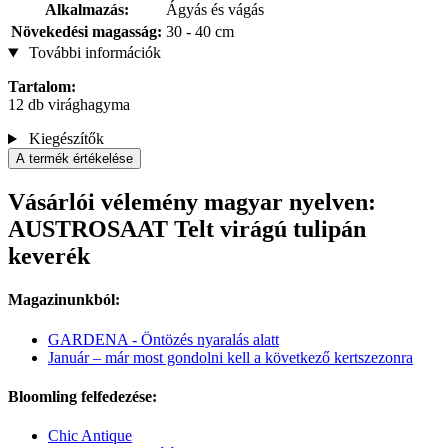
Alkalmazás:
Ágyás és vágás
Növekedési magasság:
30 - 40 cm
További információk
Tartalom:
12 db virághagyma
Kiegészítők
A termék értékelése
Vásárlói vélemény magyar nyelven:
AUSTROSAAT Telt virágú tulipán
keverék
Magazinunkból:
GARDENA - Öntözés nyaralás alatt
Január – már most gondolni kell a következő kertszezonra
Bloomling felfedezése:
Chic Antique