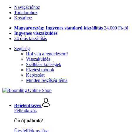
Navigációhoz
Tartalomhoz
Kosárhoz
Magyarország: Ingyenes standard kiszállítás
24.000 Ft-tól
Ingyenes visszaküldés
24 órás kiszállítás
Segítség
Hol van a rendelésem?
Visszaküldés
Szállítási költségek
Fizetési módok
Kapcsolat
Minden Segítség-téma
Bejelentkezés
Feliratkozás
Ön
új nálunk?
Ügyfélfiók nyitása