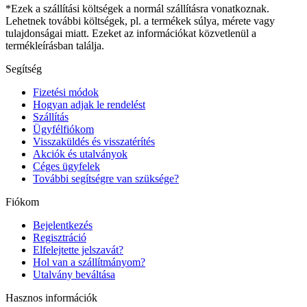
*Ezek a szállítási költségek a normál szállításra vonatkoznak.
Lehetnek további költségek, pl. a termékek súlya, mérete vagy
tulajdonságai miatt. Ezeket az információkat közvetlenül a
termékleírásban találja.
Segítség
Fizetési módok
Hogyan adjak le rendelést
Szállítás
Ügyfélfiókom
Visszaküldés és visszatérítés
Akciók és utalványok
Céges ügyfelek
További segítségre van szüksége?
Fiókom
Bejelentkezés
Regisztráció
Elfelejtette jelszavát?
Hol van a szállítmányom?
Utalvány beváltása
Hasznos információk