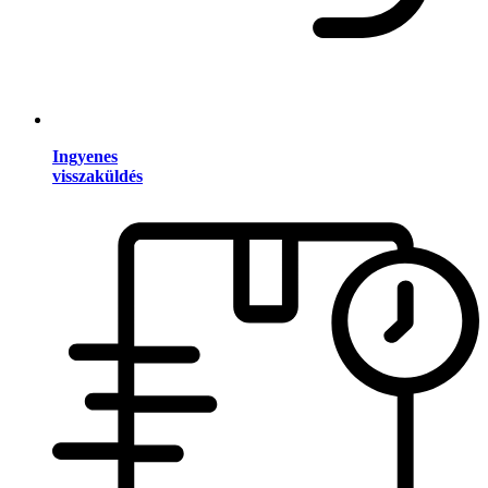
Ingyenes
visszaküldés