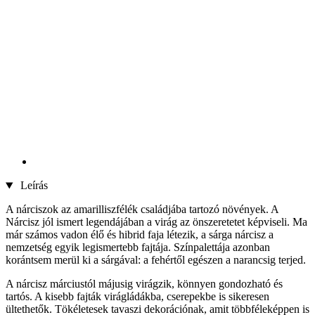
Leírás
A nárciszok az amarilliszfélék családjába tartozó növények. A
Nárcisz jól ismert legendájában a virág az önszeretetet képviseli. Ma
már számos vadon élő és hibrid faja létezik, a sárga nárcisz a
nemzetség egyik legismertebb fajtája. Színpalettája azonban
korántsem merül ki a sárgával: a fehértől egészen a narancsig terjed.
A nárcisz márciustól májusig virágzik, könnyen gondozható és
tartós. A kisebb fajták virágládákba, cserepekbe is sikeresen
ültethetők. Tökéletesek tavaszi dekorációnak, amit többféleképpen is