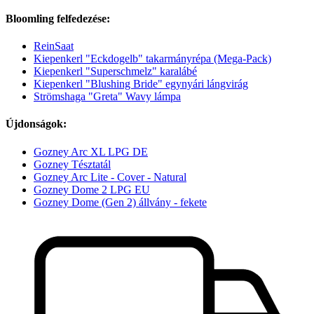
Bloomling felfedezése:
ReinSaat
Kiepenkerl "Eckdogelb" takarmányrépa (Mega-Pack)
Kiepenkerl "Superschmelz" karalábé
Kiepenkerl "Blushing Bride" egynyári lángvirág
Strömshaga "Greta" Wavy lámpa
Újdonságok:
Gozney Arc XL LPG DE
Gozney Tésztatál
Gozney Arc Lite - Cover - Natural
Gozney Dome 2 LPG EU
Gozney Dome (Gen 2) állvány - fekete