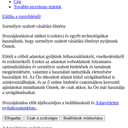
Cég
További niceshops üzletek
Elállás a szerződéstől
Személyre szabott vásárlási élmény
Hozzájárulásával sütiket (cookies) és egyéb technológiákat
használunk, hogy személyre szabott vásárlási élményt nyújtsunk
Önnek.
Ebből a célból adatokat gyűjtünk felhasználóinkról, viselkedésükről
és eszközeikről. Ezeket az adatokat weboldalunk folyamatos
optimalizálására és személyre szabott hirdetések és tartalmak
megjelenítésére, valamint a használati statisztikák elemzésére
használjuk fel. Az Ön titkosított adatait külső szolgáltatókkal is
szinkronizálhatjuk, és az ő online hirdetési csatornáikon keresztül
ajánlatokat mutathatunk Önnek, de csak akkor, ha Ön már használja
a szolgáltatásaikat.
Hozzájárulása előtt tájékozódjon a beállításoknál és
Adatvédelmi
nyilatkozatunkban.
.
Elfogadás
Csak a szükséges
Beállítások módosítása