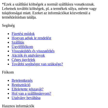
*Ezek a szállítási költségek a normál szállításra vonatkoznak.
Lehetnek további költségek, pl. a termékek súlya, mérete vagy
tulajdonságai miatt. Ezeket az információkat közvetlenül a
termékleírásban találja.
Segítség
Fizetési módok
Hogyan adjak le rendelést
Szállítás
Ügyfélfiókom
Visszaküldés és visszatérítés
Akciók és utalványok
Céges ügyfelek
További segítségre van szüksége?
Fiókom
Bejelentkezés
Regisztráció
Elfelejtette jelszavát?
Hol van a szállítmányom?
Utalvány beváltása
Hasznos információk