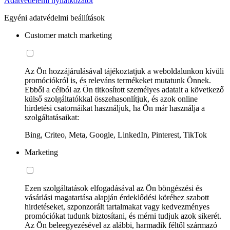
Adatvédelemi nyilatkozatot
Egyéni adatvédelmi beállítások
Customer match marketing
Az Ön hozzájárulásával tájékoztatjuk a weboldalunkon kívüli
promóciókról is, és releváns termékeket mutatunk Önnek.
Ebből a célból az Ön titkosított személyes adatait a következő
külső szolgáltatókkal összehasonlítjuk, és azok online
hirdetési csatornáikat használjuk, ha Ön már használja a
szolgáltatásaikat:
Bing, Criteo, Meta, Google, LinkedIn, Pinterest, TikTok
Marketing
Ezen szolgáltatások elfogadásával az Ön böngészési és
vásárlási magatartása alapján érdeklődési köréhez szabott
hirdetéseket, szponzorált tartalmakat vagy kedvezményes
promóciókat tudunk biztosítani, és mérni tudjuk azok sikerét.
Az Ön beleegyezésével az alábbi, harmadik féltől származó