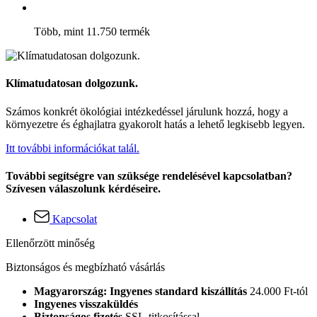
Több, mint 11.750 termék
Klímatudatosan dolgozunk.
Számos konkrét ökológiai intézkedéssel járulunk hozzá, hogy a
környezetre és éghajlatra gyakorolt hatás a lehető legkisebb legyen.
Itt további információkat talál.
További segítségre van szüksége rendelésével kapcsolatban?
Szívesen válaszolunk kérdéseire.
Kapcsolat
Ellenőrzött minőség
Biztonságos és megbízható vásárlás
Magyarország: Ingyenes standard kiszállítás
24.000 Ft-tól
Ingyenes visszaküldés
Biztonságos fizetés
SSL-titkosítással