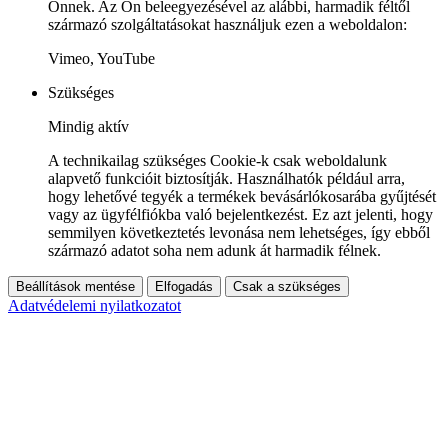
Önnek. Az Ön beleegyezésével az alábbi, harmadik féltől
származó szolgáltatásokat használjuk ezen a weboldalon:
Vimeo, YouTube
Szükséges
Mindig aktív
A technikailag szükséges Cookie-k csak weboldalunk
alapvető funkcióit biztosítják. Használhatók például arra,
hogy lehetővé tegyék a termékek bevásárlókosarába gyűjtését
vagy az ügyfélfiókba való bejelentkezést. Ez azt jelenti, hogy
semmilyen következtetés levonása nem lehetséges, így ebből
származó adatot soha nem adunk át harmadik félnek.
Beállítások mentése
Elfogadás
Csak a szükséges
Adatvédelemi nyilatkozatot