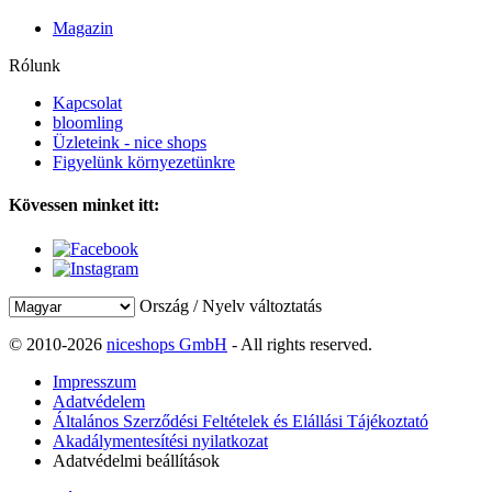
Magazin
Rólunk
Kapcsolat
bloomling
Üzleteink - nice shops
Figyelünk környezetünkre
Kövessen minket itt:
Ország / Nyelv változtatás
© 2010-2026
niceshops GmbH
- All rights reserved.
Impresszum
Adatvédelem
Általános Szerződési Feltételek és Elállási Tájékoztató
Akadálymentesítési nyilatkozat
Adatvédelmi beállítások