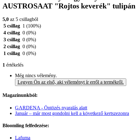
AUSTROSAAT "Rojtos keverék" tulipán
5,0
az 5 csillagból
5 csillag
1
(100%)
4 csillag
0
(0%)
3 csillag
0
(0%)
2 csillag
0
(0%)
1 csillag
0
(0%)
1
értékelés
Még nincs vélemény.
Legyen Ön az első, aki véleményt ír erről a termékről.
Magazinunkból:
GARDENA - Öntözés nyaralás alatt
Január – már most gondolni kell a következő kertszezonra
Bloomling felfedezése:
Lafuma