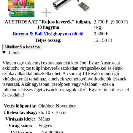
AUSTROSAAT "Rojtos keverék" tulipán,
2.790 Ft
(9.000 Ft
10 hagyma
/ kg)
Burgon & Ball Virághagyma ültető
9.360 Ft
Teljes összeg:
12.150 Ft
Mindkettő a kosárba
Leírás
Vigyen egy csipetnyi extravaganciát kertjébe! Ez az Austrosaat
exkluzív, rojtos tulipánkeverék szokatlan virágszélekkel és élénk
színkavalkáddal büszkélkedhet. A csomag 10 kiváló minőségű
virághagymát tartalmaz, amelyek szemet gyönyörködtetők lesznek
tavasszal. Akár ágyásban, cserépben vagy vázában – ezek a
tulipánok frissességet visznek a virágok közé. Egyszerűen ültesse el
és csodálja!
Vetés időpontja:
Október, November
Ültetési távolság:
kb. 10 x 10 cm
Virágzás ideje:
Május
Virág színe:
Vegyes
Cikkszám:
AS-902836