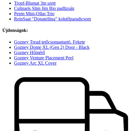
Tropf-Blumat 3m szett
Culinaris Slim Jim Bio padlizsán
Pepin Mini-Ollas Trio
ReinSaat "Donatellina" koktélparadicsom
Újdonságok:
Gozney Tread tetőcsomagtartó. Fekete
Gozney Dome XL (Gen 2) Door - Black
Gozney Hőmérő
Gozney Venture Placement Peel
Gozney Arc XL Cover