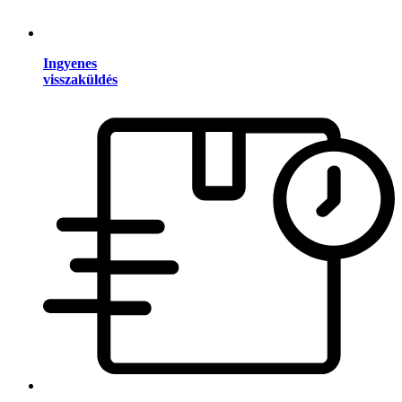
Ingyenes
visszaküldés