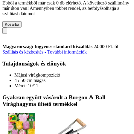
Ebből a termékből már csak 0 db elérhető. A következő szállítmány
már úton van! Amennyiben többet rendel, az befolyásolhatja a
szállítási dátumot.
Kosárba
Magyarország: Ingyenes standard kiszállítás
24.000 Ft-tól
Szállítás és kézbesítés - További információk
Tulajdonságok és előnyök
Májusi virágkompozíció
45-50 cm magas
Méret: 10/11
Gyakran együtt vásárolt a Burgon & Ball
Virághagyma ültető termékkel