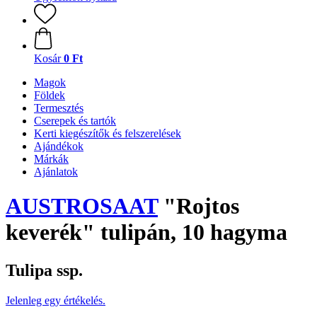
Kosár
0 Ft
Magok
Földek
Termesztés
Cserepek és tartók
Kerti kiegészítők és felszerelések
Ajándékok
Márkák
Ajánlatok
AUSTROSAAT
"Rojtos
keverék" tulipán, 10 hagyma
Tulipa ssp.
Jelenleg egy értékelés.