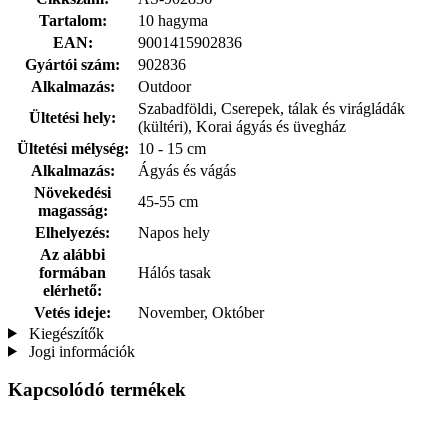
Tartalom:
10 hagyma
EAN:
9001415902836
Gyártói szám:
902836
Alkalmazás:
Outdoor
Szabadföldi, Cserepek, tálak és virágládák
Ültetési hely:
(kültéri), Korai ágyás és üvegház
Ültetési mélység:
10 - 15 cm
Alkalmazás:
Ágyás és vágás
Növekedési
45-55 cm
magasság:
Elhelyezés:
Napos hely
Az alábbi
formában
Hálós tasak
elérhető:
Vetés ideje:
November, Október
Kiegészítők
Jogi információk
Kapcsolódó termékek