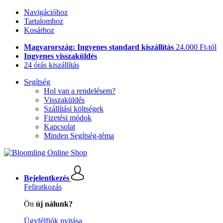
Navigációhoz
Tartalomhoz
Kosárhoz
Magyarország: Ingyenes standard kiszállítás
24.000 Ft-tól
Ingyenes visszaküldés
24 órás kiszállítás
Segítség
Hol van a rendelésem?
Visszaküldés
Szállítási költségek
Fizetési módok
Kapcsolat
Minden Segítség-téma
Bejelentkezés
Feliratkozás
Ön
új nálunk?
Ügyfélfiók nyitása