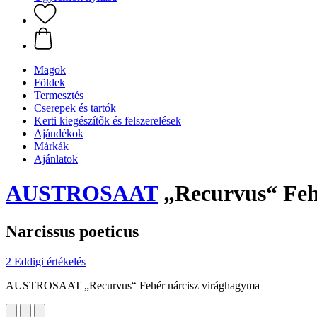
Magok
Földek
Termesztés
Cserepek és tartók
Kerti kiegészítők és felszerelések
Ajándékok
Márkák
Ajánlatok
AUSTROSAAT
„Recurvus“ Feh
Narcissus poeticus
2 Eddigi értékelés
AUSTROSAAT „Recurvus“ Fehér nárcisz virághagyma