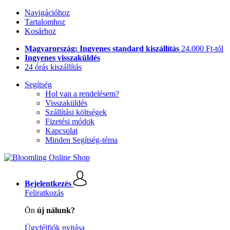
Navigációhoz
Tartalomhoz
Kosárhoz
Magyarország: Ingyenes standard kiszállítás
24.000 Ft-tól
Ingyenes visszaküldés
24 órás kiszállítás
Segítség
Hol van a rendelésem?
Visszaküldés
Szállítási költségek
Fizetési módok
Kapcsolat
Minden Segítség-téma
Bejelentkezés
Feliratkozás
Ön
új nálunk?
Ügyfélfiók nyitása