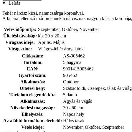
Leírás
Fehér nárcisz kicsi, narancssárga koronával.
A fajtára jellemző módon ennek a nárcisznak nagyon kicsi a koronája, 
Vetés időpontja:
Szeptember, Október, November
Ültetési távolság:
kb. 20 x 20 cm
Virágzás ideje:
Április, Május
Virág színe:
Világos-fehér árnyalatok
Cikkszám:
AS-905462
Tartalom:
5 hagyma
EAN:
9001415905462
Gyártói szám:
905462
Alkalmazás:
Outdoor
Ültetési hely:
Szabadföldi, Cserepek, tálak és virág
Tartalom elegendő kb.:
5 darab
Alkalmazás:
Ágyás és vágás
Növekedési magasság:
30 - 60 cm
Elhelyezés:
Napos hely
Az alábbi formában elérhető:
Hálós tasak
Vetés ideje:
November, Október, Szeptember