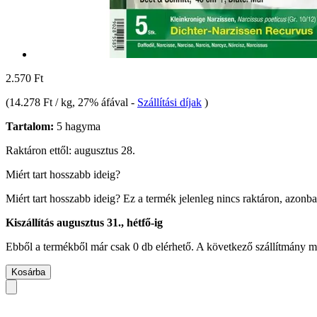
2.570 Ft
(
14.278 Ft / kg
, 27% áfával
-
Szállítási díjak
)
Tartalom:
5 hagyma
Raktáron ettől: augusztus 28.
Miért tart hosszabb ideig?
Miért tart hosszabb ideig?
Ez a termék jelenleg nincs raktáron, azonb
Kiszállítás augusztus 31., hétfő-ig
Ebből a termékből már csak 0 db elérhető. A következő szállítmány má
Kosárba