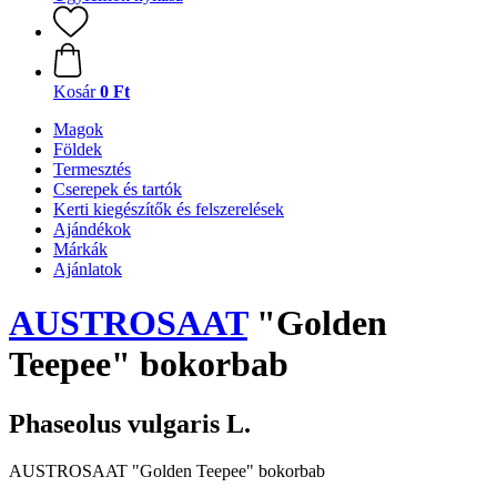
Kosár
0 Ft
Magok
Földek
Termesztés
Cserepek és tartók
Kerti kiegészítők és felszerelések
Ajándékok
Márkák
Ajánlatok
AUSTROSAAT
"Golden
Teepee" bokorbab
Phaseolus vulgaris L.
AUSTROSAAT "Golden Teepee" bokorbab