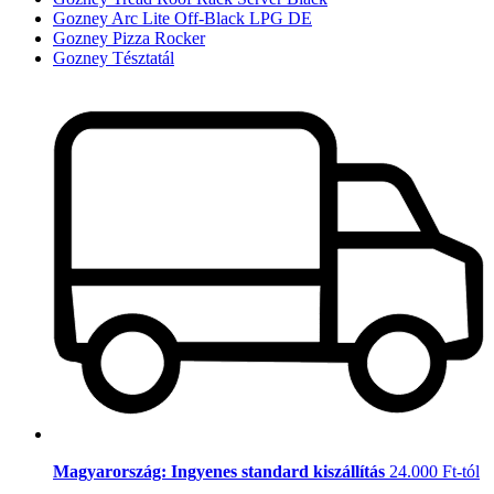
Gozney Arc Lite Off-Black LPG DE
Gozney Pizza Rocker
Gozney Tésztatál
Magyarország: Ingyenes standard kiszállítás
24.000 Ft-tól