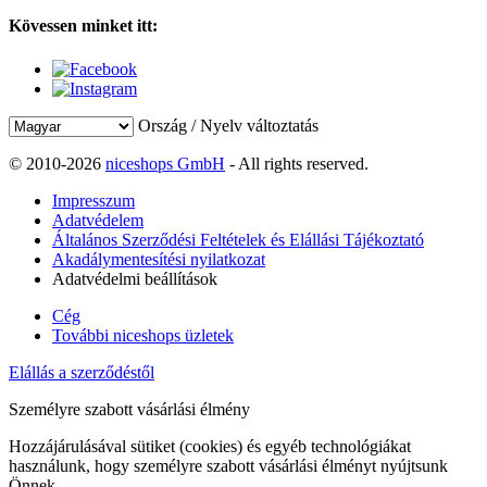
Kövessen minket itt:
Ország / Nyelv változtatás
© 2010-2026
niceshops GmbH
- All rights reserved.
Impresszum
Adatvédelem
Általános Szerződési Feltételek és Elállási Tájékoztató
Akadálymentesítési nyilatkozat
Adatvédelmi beállítások
Cég
További niceshops üzletek
Elállás a szerződéstől
Személyre szabott vásárlási élmény
Hozzájárulásával sütiket (cookies) és egyéb technológiákat
használunk, hogy személyre szabott vásárlási élményt nyújtsunk
Önnek.