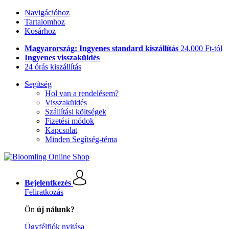
Navigációhoz
Tartalomhoz
Kosárhoz
Magyarország: Ingyenes standard kiszállítás
24.000 Ft-tól
Ingyenes visszaküldés
24 órás kiszállítás
Segítség
Hol van a rendelésem?
Visszaküldés
Szállítási költségek
Fizetési módok
Kapcsolat
Minden Segítség-téma
Bejelentkezés
Feliratkozás
Ön
új nálunk?
Ügyfélfiók nyitása