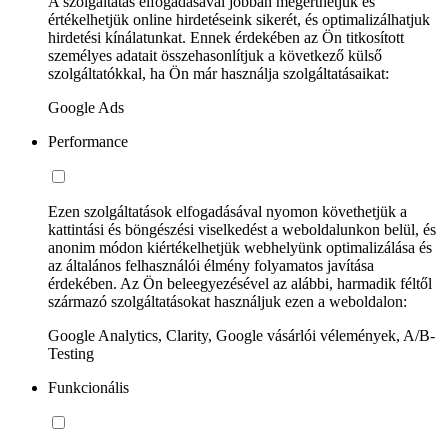
A szolgáltatás elfogadásával jobban megérthetjük és
értékelhetjük online hirdetéseink sikerét, és optimalizálhatjuk
hirdetési kínálatunkat. Ennek érdekében az Ön titkosított
személyes adatait összehasonlítjuk a következő külső
szolgáltatókkal, ha Ön már használja szolgáltatásaikat:
Google Ads
Performance
Ezen szolgáltatások elfogadásával nyomon követhetjük a
kattintási és böngészési viselkedést a weboldalunkon belül, és
anonim módon kiértékelhetjük webhelyünk optimalizálása és
az általános felhasználói élmény folyamatos javítása
érdekében. Az Ön beleegyezésével az alábbi, harmadik féltől
származó szolgáltatásokat használjuk ezen a weboldalon:
Google Analytics, Clarity, Google vásárlói vélemények, A/B-
Testing
Funkcionális