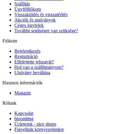
Szállítás
Ügyfélfiókom
Visszaküldés és visszatérítés
Akciók és utalványok
Céges ügyfelek
További segítségre van szüksége?
Fiókom
Bejelentkezés
Regisztráció
Elfelejtette jelszavát?
Hol van a szállítmányom?
Utalvány beváltása
Hasznos információk
Magazin
Rólunk
Kapcsolat
bloomling
Üzleteink - nice shops
Figyelünk környezetünkre