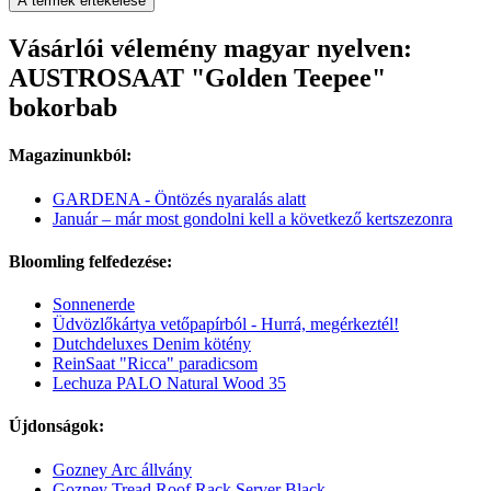
A termék értékelése
Vásárlói vélemény magyar nyelven:
AUSTROSAAT "Golden Teepee"
bokorbab
Magazinunkból:
GARDENA - Öntözés nyaralás alatt
Január – már most gondolni kell a következő kertszezonra
Bloomling felfedezése:
Sonnenerde
Üdvözlőkártya vetőpapírból - Hurrá, megérkeztél!
Dutchdeluxes Denim kötény
ReinSaat "Ricca" paradicsom
Lechuza PALO Natural Wood 35
Újdonságok:
Gozney Arc állvány
Gozney Tread Roof Rack Server Black