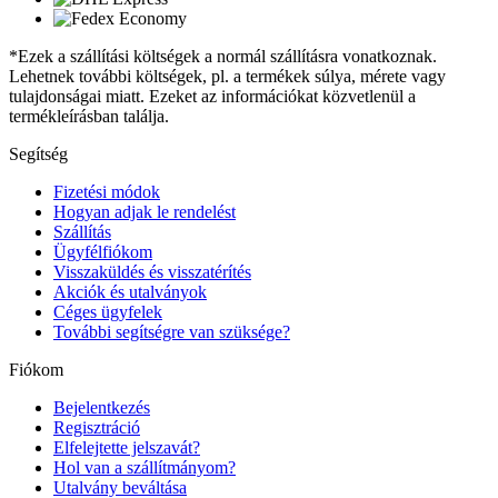
*Ezek a szállítási költségek a normál szállításra vonatkoznak.
Lehetnek további költségek, pl. a termékek súlya, mérete vagy
tulajdonságai miatt. Ezeket az információkat közvetlenül a
termékleírásban találja.
Segítség
Fizetési módok
Hogyan adjak le rendelést
Szállítás
Ügyfélfiókom
Visszaküldés és visszatérítés
Akciók és utalványok
Céges ügyfelek
További segítségre van szüksége?
Fiókom
Bejelentkezés
Regisztráció
Elfelejtette jelszavát?
Hol van a szállítmányom?
Utalvány beváltása