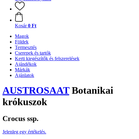
Kosár
0 Ft
Magok
Földek
Termesztés
Cserepek és tartók
Kerti kiegészítők és felszerelések
Ajándékok
Márkák
Ajánlatok
AUSTROSAAT
Botanikai
krókuszok
Crocus ssp.
Jelenleg egy értékelés.