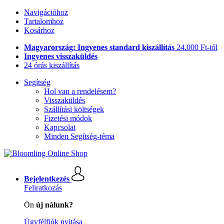
Navigációhoz
Tartalomhoz
Kosárhoz
Magyarország: Ingyenes standard kiszállítás
24.000 Ft-tól
Ingyenes visszaküldés
24 órás kiszállítás
Segítség
Hol van a rendelésem?
Visszaküldés
Szállítási költségek
Fizetési módok
Kapcsolat
Minden Segítség-téma
Bejelentkezés
Feliratkozás
Ön
új nálunk?
Ügyfélfiók nyitása