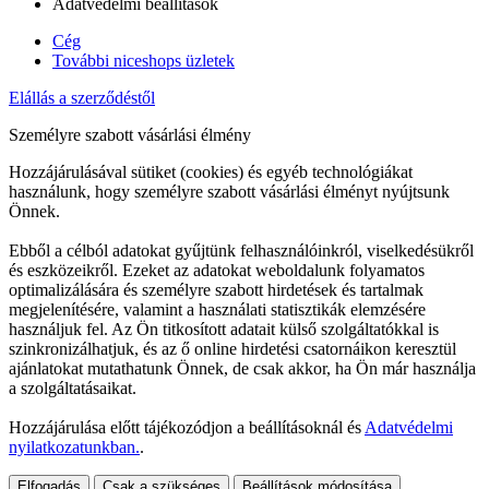
Adatvédelmi beállítások
Cég
További niceshops üzletek
Elállás a szerződéstől
Személyre szabott vásárlási élmény
Hozzájárulásával sütiket (cookies) és egyéb technológiákat
használunk, hogy személyre szabott vásárlási élményt nyújtsunk
Önnek.
Ebből a célból adatokat gyűjtünk felhasználóinkról, viselkedésükről
és eszközeikről. Ezeket az adatokat weboldalunk folyamatos
optimalizálására és személyre szabott hirdetések és tartalmak
megjelenítésére, valamint a használati statisztikák elemzésére
használjuk fel. Az Ön titkosított adatait külső szolgáltatókkal is
szinkronizálhatjuk, és az ő online hirdetési csatornáikon keresztül
ajánlatokat mutathatunk Önnek, de csak akkor, ha Ön már használja
a szolgáltatásaikat.
Hozzájárulása előtt tájékozódjon a beállításoknál és
Adatvédelmi
nyilatkozatunkban.
.
Elfogadás
Csak a szükséges
Beállítások módosítása