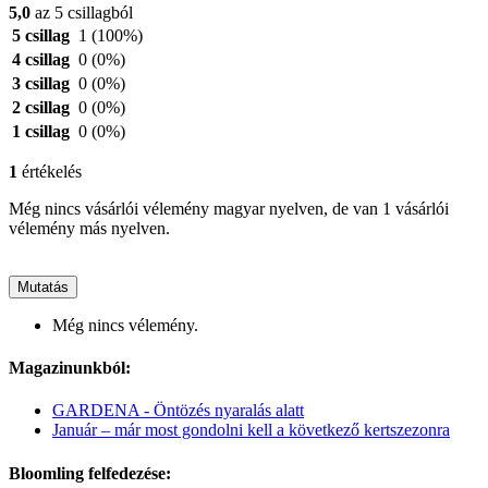
5,0
az 5 csillagból
5 csillag
1
(100%)
4 csillag
0
(0%)
3 csillag
0
(0%)
2 csillag
0
(0%)
1 csillag
0
(0%)
1
értékelés
Még nincs vásárlói vélemény magyar nyelven, de van 1 vásárlói
vélemény más nyelven.
Mutatás
Még nincs vélemény.
Magazinunkból:
GARDENA - Öntözés nyaralás alatt
Január – már most gondolni kell a következő kertszezonra
Bloomling felfedezése: