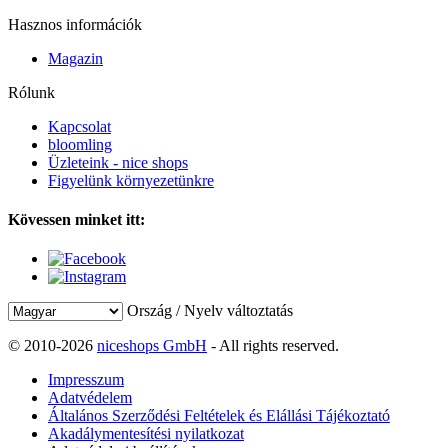
Hasznos információk
Magazin
Rólunk
Kapcsolat
bloomling
Üzleteink - nice shops
Figyelünk környezetünkre
Kövessen minket itt:
Ország / Nyelv változtatás
© 2010-2026
niceshops GmbH
- All rights reserved.
Impresszum
Adatvédelem
Általános Szerződési Feltételek és Elállási Tájékoztató
Akadálymentesítési nyilatkozat