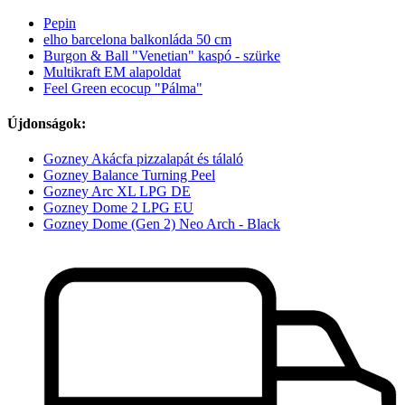
Pepin
elho barcelona balkonláda 50 cm
Burgon & Ball "Venetian" kaspó - szürke
Multikraft EM alapoldat
Feel Green ecocup "Pálma"
Újdonságok:
Gozney Akácfa pizzalapát és tálaló
Gozney Balance Turning Peel
Gozney Arc XL LPG DE
Gozney Dome 2 LPG EU
Gozney Dome (Gen 2) Neo Arch - Black